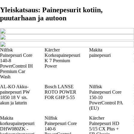
Yleiskatsaus: Painepesurit kotiin,
puutarhaan ja autoon
Nilfisk
Kärcher
Makita
Painepesuri Core
Korkeapainepesuri
painepesuri
140-8
K 7 Premium
PowerControl IH
Power
Premium Car
Wash
AL-KO Akku-
Bosch LANSE
Nilfisk
painepesuri PW
ROTO POWER
Painepesuri Core
1850 18 V sis.
FOR GHP 5-55
150-10
akun ja laturin
PowerControl PA
(EU)
Makita
Nilfisk
Kärcher
korkeapainepesuri
Painepesuri Core
Painepesuri HD
DHW080ZK -
140-6
5/15 CX Plus +