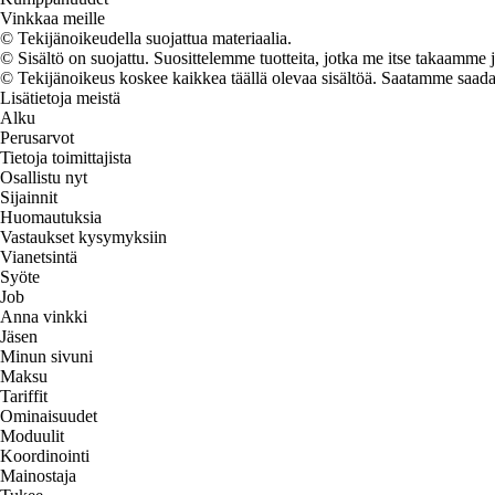
Vinkkaa meille
© Tekijänoikeudella suojattua materiaalia.
© Sisältö on suojattu. Suosittelemme tuotteita, jotka me itse takaamme 
© Tekijänoikeus koskee kaikkea täällä olevaa sisältöä. Saatamme saada os
Lisätietoja meistä
Alku
Perusarvot
Tietoja toimittajista
Osallistu nyt
Sijainnit
Huomautuksia
Vastaukset kysymyksiin
Vianetsintä
Syöte
Job
Anna vinkki
Jäsen
Minun sivuni
Maksu
Tariffit
Ominaisuudet
Moduulit
Koordinointi
Mainostaja