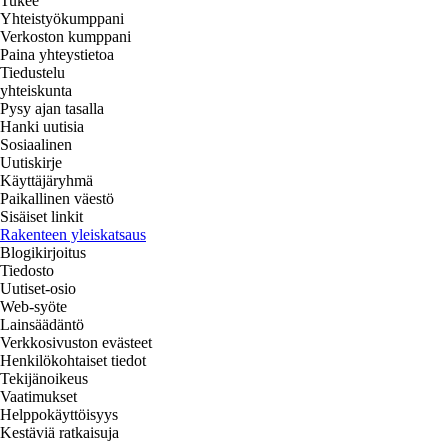
Tukee
Yhteistyökumppani
Verkoston kumppani
Paina yhteystietoa
Tiedustelu
yhteiskunta
Pysy ajan tasalla
Hanki uutisia
Sosiaalinen
Uutiskirje
Käyttäjäryhmä
Paikallinen väestö
Sisäiset linkit
Rakenteen yleiskatsaus
Blogikirjoitus
Tiedosto
Uutiset-osio
Web-syöte
Lainsäädäntö
Verkkosivuston evästeet
Henkilökohtaiset tiedot
Tekijänoikeus
Vaatimukset
Helppokäyttöisyys
Kestäviä ratkaisuja