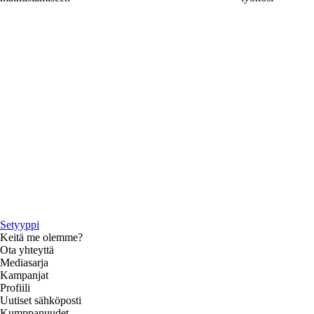
Setyyppi
Keitä me olemme?
Ota yhteyttä
Mediasarja
Kampanjat
Profiili
Uutiset sähköposti
Kumppanuudet