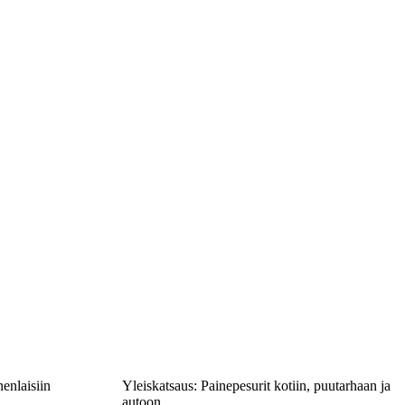
enlaisiin
Yleiskatsaus: Painepesurit kotiin, puutarhaan ja
autoon