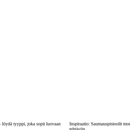
– löydä tyyppi, joka sopii luovaan
Inspiraatio: Saumauspistoolit mon
tehtäviin