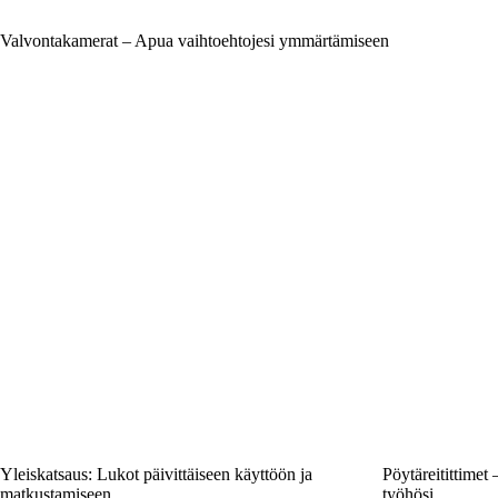
Valvontakamerat – Apua vaihtoehtojesi ymmärtämiseen
Yleiskatsaus: Lukot päivittäiseen käyttöön ja
Pöytäreitittimet 
matkustamiseen
työhösi