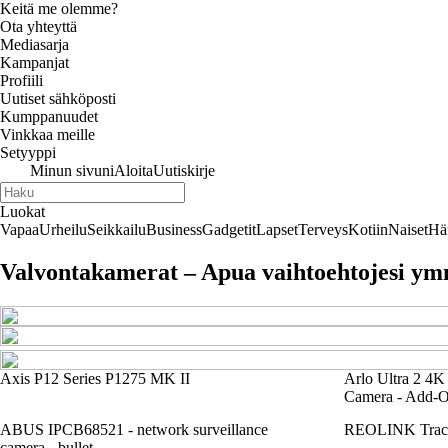
Keitä me olemme?
Ota yhteyttä
Mediasarja
Kampanjat
Profiili
Uutiset sähköposti
Kumppanuudet
Vinkkaa meille
Setyyppi
Minun sivuni
Aloita
Uutiskirje
Luokat
Vapaa
Urheilu
Seikkailu
Business
Gadgetit
Lapset
Terveys
Kotiin
Naiset
Hä
Valvontakamerat – Apua vaihtoehtojesi y
Axis P12 Series P1275 MK II
Arlo Ultra 2 4K
Camera - Add-
ABUS IPCB68521 - network surveillance
REOLINK Track
camera - bullet