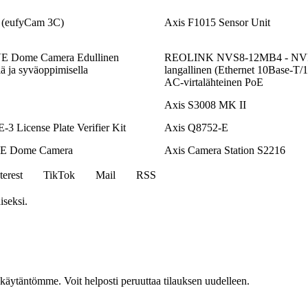
 (eufyCam 3C)
Axis F1015 Sensor Unit
E Dome Camera Edullinen
REOLINK NVS8-12MB4 - NVR 
ä ja syväoppimisella
langallinen (Ethernet 10Base-T/
AC-virtalähteinen PoE
Axis S3008 MK II
3 License Plate Verifier Kit
Axis Q8752-E
VE Dome Camera
Axis Camera Station S2216
terest
TikTok
Mail
RSS
iseksi.
akäytäntömme. Voit helposti peruuttaa tilauksen uudelleen.