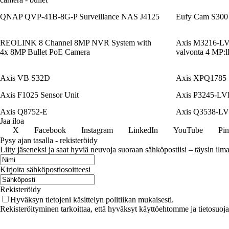
QNAP QVP-41B-8G-P Surveillance NAS J4125
Eufy Cam S300
REOLINK 8 Channel 8MP NVR System with
Axis M3216-LV
4x 8MP Bullet PoE Camera
valvonta 4 MP:ll
Axis VB S32D
Axis XPQ1785
Axis F1025 Sensor Unit
Axis P3245-LVE-
Axis Q8752-E
Axis Q3538-L
Jaa iloa
X
Facebook
Instagram
LinkedIn
YouTube
Pin
Pysy ajan tasalla - rekisteröidy
Liity jäseneksi ja saat hyviä neuvoja suoraan sähköpostiisi – täysin ilma
Kirjoita sähköpostiosoitteesi
Rekisteröidy
Hyväksyn tietojeni käsittelyn politiikan mukaisesti.
Rekisteröityminen tarkoittaa, että hyväksyt käyttöehtomme ja tietosuoj