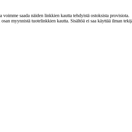
ja voimme saada näiden linkkien kautta tehdyistä ostoksista provisiota.
an myynnistä tuotelinkkien kautta. Sisältöä ei saa käyttää ilman tekijän