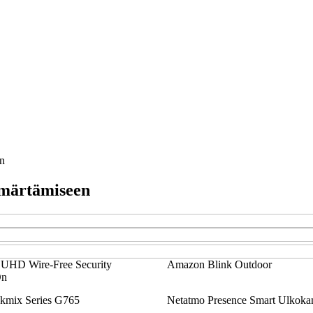
n
mmärtämiseen
 UHD Wire-Free Security
Amazon Blink Outdoor
On
mix Series G765
Netatmo Presence Smart Ulkoka