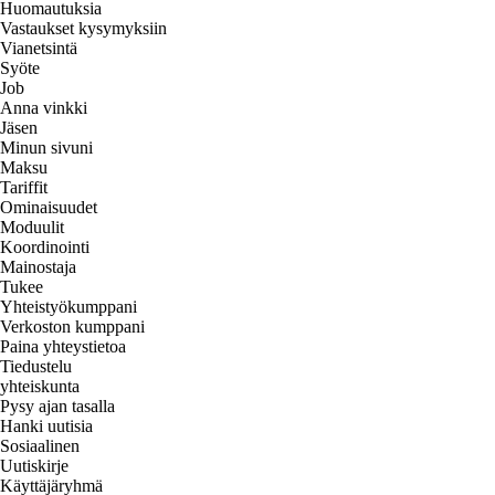
Huomautuksia
Vastaukset kysymyksiin
Vianetsintä
Syöte
Job
Anna vinkki
Jäsen
Minun sivuni
Maksu
Tariffit
Ominaisuudet
Moduulit
Koordinointi
Mainostaja
Tukee
Yhteistyökumppani
Verkoston kumppani
Paina yhteystietoa
Tiedustelu
yhteiskunta
Pysy ajan tasalla
Hanki uutisia
Sosiaalinen
Uutiskirje
Käyttäjäryhmä