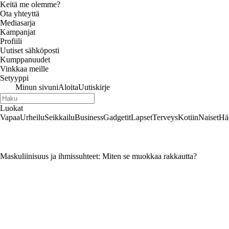
Keitä me olemme?
Ota yhteyttä
Mediasarja
Kampanjat
Profiili
Uutiset sähköposti
Kumppanuudet
Vinkkaa meille
Setyyppi
Minun sivuni
Aloita
Uutiskirje
Luokat
Vapaa
Urheilu
Seikkailu
Business
Gadgetit
Lapset
Terveys
Kotiin
Naiset
Hä
Maskuliinisuus ja ihmissuhteet: Miten se muokkaa rakkautta?