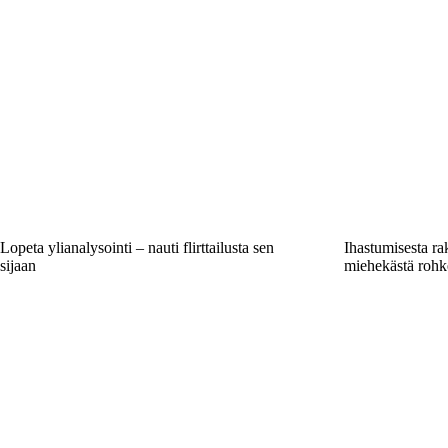
Lopeta ylianalysointi – nauti flirttailusta sen
Ihastumisesta rak
sijaan
miehekästä rohk