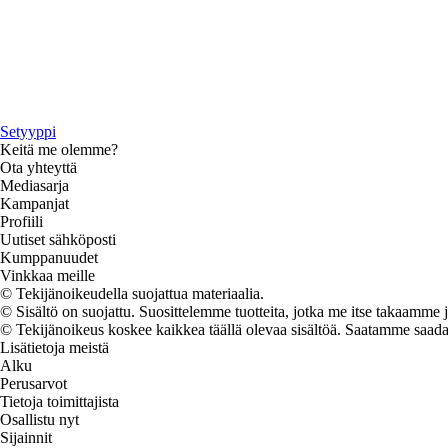
Setyyppi
Keitä me olemme?
Ota yhteyttä
Mediasarja
Kampanjat
Profiili
Uutiset sähköposti
Kumppanuudet
Vinkkaa meille
© Tekijänoikeudella suojattua materiaalia.
© Sisältö on suojattu. Suosittelemme tuotteita, jotka me itse takaamme 
© Tekijänoikeus koskee kaikkea täällä olevaa sisältöä. Saatamme saada os
Lisätietoja meistä
Alku
Perusarvot
Tietoja toimittajista
Osallistu nyt
Sijainnit