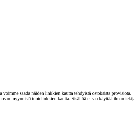
ja voimme saada näiden linkkien kautta tehdyistä ostoksista provisiota.
an myynnistä tuotelinkkien kautta. Sisältöä ei saa käyttää ilman tekijän