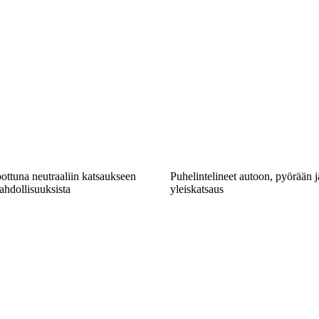
ottuna neutraaliin katsaukseen
Puhelintelineet autoon, pyörään j
hdollisuuksista
yleiskatsaus