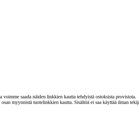
ja voimme saada näiden linkkien kautta tehdyistä ostoksista provisiota.
an myynnistä tuotelinkkien kautta. Sisältöä ei saa käyttää ilman tekijän