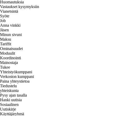
Huomautuksia
Vastaukset kysymyksiin
Vianetsintä
Syöte
Job
Anna vinkki
Jäsen
Minun sivuni
Maksu
Tariffit
Ominaisuudet
Moduulit
Koordinointi
Mainostaja
Tukee
Yhteistyökumppani
Verkoston kumppani
Paina yhteystietoa
Tiedustelu
yhteiskunta
Pysy ajan tasalla
Hanki uutisia
Sosiaalinen
Uutiskirje
Käyttäjäryhmä