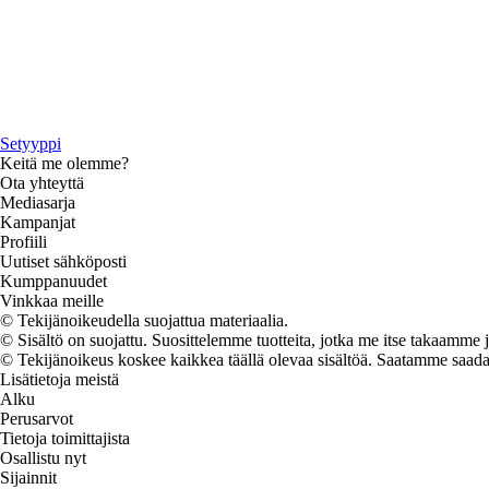
Setyyppi
Keitä me olemme?
Ota yhteyttä
Mediasarja
Kampanjat
Profiili
Uutiset sähköposti
Kumppanuudet
Vinkkaa meille
© Tekijänoikeudella suojattua materiaalia.
© Sisältö on suojattu. Suosittelemme tuotteita, jotka me itse takaamme 
© Tekijänoikeus koskee kaikkea täällä olevaa sisältöä. Saatamme saada os
Lisätietoja meistä
Alku
Perusarvot
Tietoja toimittajista
Osallistu nyt
Sijainnit