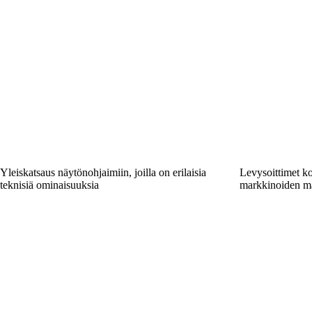
Yleiskatsaus näytönohjaimiin, joilla on erilaisia
Levysoittimet ko
teknisiä ominaisuuksia
markkinoiden ma