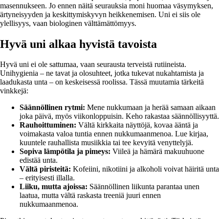
masennukseen. Jo ennen näitä seurauksia moni huomaa väsymyksen,
ärtyneisyyden ja keskittymiskyvyn heikkenemisen. Uni ei siis ole
ylellisyys, vaan biologinen välttämättömyys.
Hyvä uni alkaa hyvistä tavoista
Hyvä uni ei ole sattumaa, vaan seurausta terveistä rutiineista.
Unihygienia – ne tavat ja olosuhteet, jotka tukevat nukahtamista ja
laadukasta unta – on keskeisessä roolissa. Tässä muutamia tärkeitä
vinkkejä:
Säännöllinen rytmi:
Mene nukkumaan ja herää samaan aikaan
joka päivä, myös viikonloppuisin. Keho rakastaa säännöllisyyttä.
Rauhoittuminen:
Vältä kirkkaita näyttöjä, kovaa ääntä ja
voimakasta valoa tuntia ennen nukkumaanmenoa. Lue kirjaa,
kuuntele rauhallista musiikkia tai tee kevyitä venyttelyjä.
Sopiva lämpötila ja pimeys:
Viileä ja hämärä makuuhuone
edistää unta.
Vältä piristeitä:
Kofeiini, nikotiini ja alkoholi voivat häiritä unta
– erityisesti illalla.
Liiku, mutta ajoissa:
Säännöllinen liikunta parantaa unen
laatua, mutta vältä raskasta treeniä juuri ennen
nukkumaanmenoa.