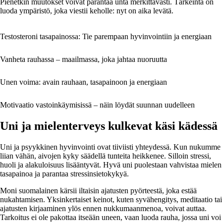
Pienetkin muutokset voivat parantaa unta merkittävästi. Tärkeintä on
luoda ympäristö, joka viestii keholle: nyt on aika levätä.
Testosteroni tasapainossa: Tie parempaan hyvinvointiin ja energiaan
Vanheta rauhassa – maailmassa, joka jahtaa nuoruutta
Unen voima: avain rauhaan, tasapainoon ja energiaan
Motivaatio vastoinkäymisissä – näin löydät suunnan uudelleen
Uni ja mielenterveys kulkevat käsi kädessä
Uni ja psyykkinen hyvinvointi ovat tiiviisti yhteydessä. Kun nukumme
liian vähän, aivojen kyky säädellä tunteita heikkenee. Silloin stressi,
huoli ja alakuloisuus lisääntyvät. Hyvä uni puolestaan vahvistaa mielen
tasapainoa ja parantaa stressinsietokykyä.
Moni suomalainen kärsii iltaisin ajatusten pyörteestä, joka estää
nukahtamisen. Yksinkertaiset keinot, kuten syvähengitys, meditaatio tai
ajatusten kirjaaminen ylös ennen nukkumaanmenoa, voivat auttaa.
Tarkoitus ei ole pakottaa itseään uneen, vaan luoda rauha, jossa uni voi