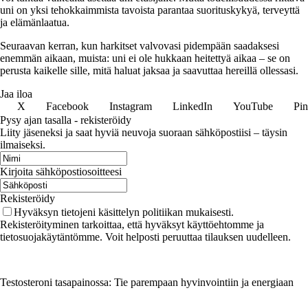
uni on yksi tehokkaimmista tavoista parantaa suorituskykyä, terveyttä
ja elämänlaatua.
Seuraavan kerran, kun harkitset valvovasi pidempään saadaksesi
enemmän aikaan, muista: uni ei ole hukkaan heitettyä aikaa – se on
perusta kaikelle sille, mitä haluat jaksaa ja saavuttaa hereillä ollessasi.
Jaa iloa
X
Facebook
Instagram
LinkedIn
YouTube
Pin
Pysy ajan tasalla - rekisteröidy
Liity jäseneksi ja saat hyviä neuvoja suoraan sähköpostiisi – täysin
ilmaiseksi.
Kirjoita sähköpostiosoitteesi
Rekisteröidy
Hyväksyn tietojeni käsittelyn politiikan mukaisesti.
Rekisteröityminen tarkoittaa, että hyväksyt käyttöehtomme ja
tietosuojakäytäntömme. Voit helposti peruuttaa tilauksen uudelleen.
Testosteroni tasapainossa: Tie parempaan hyvinvointiin ja energiaan