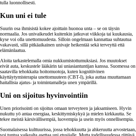
tulla luonnollisesti.
Kun uni ei tule
Suurin osa ihmisistä kokee ajoittain huonoa unta – se on täysin
normaalia. Jos univaikeudet kuitenkin jatkuvat viikkoja tai kuukausia,
kyse voi olla unettomuudesta. Silloin ongelmaan kannattaa suhtautua
vakavasti, sillä pitkäaikainen univaje heikentää sekä terveyttä että
elämänlaatua.
Aloita tarkastelemalla omia nukkumistottumuksiasi. Jos muutokset
eivät auta, keskustele lääkärin tai uniasiantuntijan kanssa. Suomessa on
saatavilla tehokkaita hoitomuotoja, kuten kognitiivinen
käyttäytymisterapia unettomuuteen (CBT-I), joka auttaa muuttamaan
haitallisia ajatus- ja toimintamalleja unen ympärillä.
Uni on sijoitus hyvinvointiin
Unen priorisointi on sijoitus omaan terveyteen ja jaksamiseen. Hyvin
nukuttu yö antaa energiaa, keskittymiskykyä ja mielen kirkkautta. Se
tekee meistä kärsivällisempiä, luovempia ja usein myös onnellisempia.
Suomalaisessa kulttuurissa, jossa tehokkuutta ja ahkeruutta arvostetaan,
voi tuntua vaikealta asettaa uni etusijalle. Mutta todellisuudessa riittävä