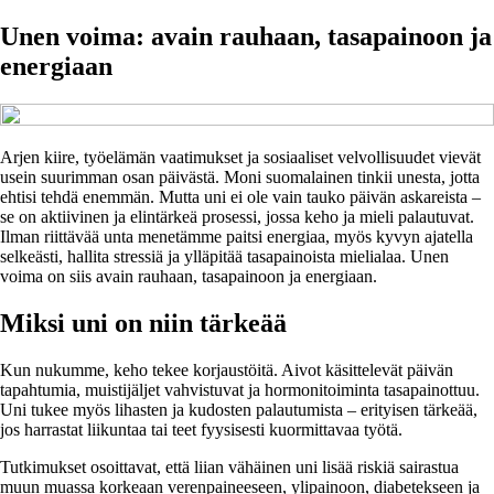
Unen voima: avain rauhaan, tasapainoon ja
energiaan
Arjen kiire, työelämän vaatimukset ja sosiaaliset velvollisuudet vievät
usein suurimman osan päivästä. Moni suomalainen tinkii unesta, jotta
ehtisi tehdä enemmän. Mutta uni ei ole vain tauko päivän askareista –
se on aktiivinen ja elintärkeä prosessi, jossa keho ja mieli palautuvat.
Ilman riittävää unta menetämme paitsi energiaa, myös kyvyn ajatella
selkeästi, hallita stressiä ja ylläpitää tasapainoista mielialaa. Unen
voima on siis avain rauhaan, tasapainoon ja energiaan.
Miksi uni on niin tärkeää
Kun nukumme, keho tekee korjaustöitä. Aivot käsittelevät päivän
tapahtumia, muistijäljet vahvistuvat ja hormonitoiminta tasapainottuu.
Uni tukee myös lihasten ja kudosten palautumista – erityisen tärkeää,
jos harrastat liikuntaa tai teet fyysisesti kuormittavaa työtä.
Tutkimukset osoittavat, että liian vähäinen uni lisää riskiä sairastua
muun muassa korkeaan verenpaineeseen, ylipainoon, diabetekseen ja