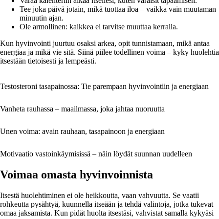
Varaa kalenteriin aikaa itsellesi, kuten varaisit tapaamisen.
Tee joka päivä jotain, mikä tuottaa iloa – vaikka vain muutaman
minuutin ajan.
Ole armollinen: kaikkea ei tarvitse muuttaa kerralla.
Kun hyvinvointi juurtuu osaksi arkea, opit tunnistamaan, mikä antaa
energiaa ja mikä vie sitä. Siinä piilee todellinen voima – kyky huolehtia
itsestään tietoisesti ja lempeästi.
Testosteroni tasapainossa: Tie parempaan hyvinvointiin ja energiaan
Vanheta rauhassa – maailmassa, joka jahtaa nuoruutta
Unen voima: avain rauhaan, tasapainoon ja energiaan
Motivaatio vastoinkäymisissä – näin löydät suunnan uudelleen
Voimaa omasta hyvinvoinnista
Itsestä huolehtiminen ei ole heikkoutta, vaan vahvuutta. Se vaatii
rohkeutta pysähtyä, kuunnella itseään ja tehdä valintoja, jotka tukevat
omaa jaksamista. Kun pidät huolta itsestäsi, vahvistat samalla kykyäsi