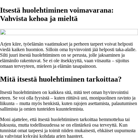
Itsestä huolehtiminen voimavarana:
Vahvista kehoa ja mieltä
Arjen kiire, työelämän vaatimukset ja perheen tarpeet voivat helposti
viedä kaiken huomion. Silloin oma hyvinvointi jää helposti taka-alalle.
Silti juuri itsestä huolehtiminen on se perusta, jolle jaksaminen ja
elämänilo rakentuvat. Se ei ole itsekkyyttä, vaan viisautta – sijoitus
omaan terveyteen, mieleen ja elämän tasapainoon.
Mitä itsestä huolehtiminen tarkoittaa?
Itsestä huolehtiminen on kaikkea sitä, mitä teet oman hyvinvointisi
eteen. Se voi olla fyysistä – kuten riittävä uni, monipuolinen ravinto ja
liikunta – mutta myös henkistä, kuten rajojen asettamista, palautumisen
sallimista ja omien tunteiden kuuntelemista.
Moni ajattelee, että itsestä huolehtiminen tarkoittaa hemmottelua tai
luksusta, mutta todellisuudessa se on elintärkeä osa terveyttä. Kun
tunnistat omat tarpeesi ja toimit niiden mukaisesti, ehkäiset uupumusta
ja vahvistat kykyäsi kohdata arjen haasteet.