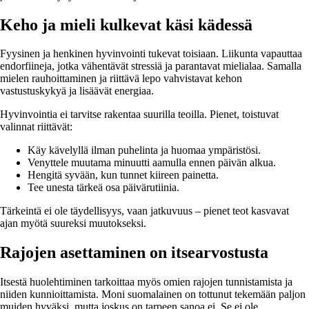
Keho ja mieli kulkevat käsi kädessä
Fyysinen ja henkinen hyvinvointi tukevat toisiaan. Liikunta vapauttaa
endorfiineja, jotka vähentävät stressiä ja parantavat mielialaa. Samalla
mielen rauhoittaminen ja riittävä lepo vahvistavat kehon
vastustuskykyä ja lisäävät energiaa.
Hyvinvointia ei tarvitse rakentaa suurilla teoilla. Pienet, toistuvat
valinnat riittävät:
Käy kävelyllä ilman puhelinta ja huomaa ympäristösi.
Venyttele muutama minuutti aamulla ennen päivän alkua.
Hengitä syvään, kun tunnet kiireen painetta.
Tee unesta tärkeä osa päivärutiinia.
Tärkeintä ei ole täydellisyys, vaan jatkuvuus – pienet teot kasvavat
ajan myötä suureksi muutokseksi.
Rajojen asettaminen on itsearvostusta
Itsestä huolehtiminen tarkoittaa myös omien rajojen tunnistamista ja
niiden kunnioittamista. Moni suomalainen on tottunut tekemään paljon
muiden hyväksi, mutta joskus on tarpeen sanoa ei. Se ei ole