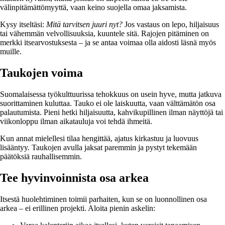
välinpitämättömyyttä, vaan keino suojella omaa jaksamista.
Kysy itseltäsi:
Mitä tarvitsen juuri nyt?
Jos vastaus on lepo, hiljaisuus
tai vähemmän velvollisuuksia, kuuntele sitä. Rajojen pitäminen on
merkki itsearvostuksesta – ja se antaa voimaa olla aidosti läsnä myös
muille.
Taukojen voima
Suomalaisessa työkulttuurissa tehokkuus on usein hyve, mutta jatkuva
suorittaminen kuluttaa. Tauko ei ole laiskuutta, vaan välttämätön osa
palautumista. Pieni hetki hiljaisuutta, kahvikupillinen ilman näyttöjä tai
viikonloppu ilman aikatauluja voi tehdä ihmeitä.
Kun annat mielellesi tilaa hengittää, ajatus kirkastuu ja luovuus
lisääntyy. Taukojen avulla jaksat paremmin ja pystyt tekemään
päätöksiä rauhallisemmin.
Tee hyvinvoinnista osa arkea
Itsestä huolehtiminen toimii parhaiten, kun se on luonnollinen osa
arkea – ei erillinen projekti. Aloita pienin askelin: