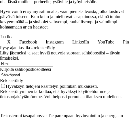
olla läsnä muille – perheelle, ystäville ja työyhteisölle.
Hyvinvointi ei synny sattumalta, vaan pienistä teoista, jotka toistuvat
päivästä toiseen. Kun keho ja mieli ovat tasapainossa, elämä tuntuu
kevyemmältä – ja sinä olet vahvempi, rauhallisempi ja valmiimpi
kohtaamaan arjen haasteet.
Jaa iloa
X
Facebook
Instagram
LinkedIn
YouTube
Pin
Pysy ajan tasalla - rekisteröidy
Liity jäseneksi ja saat hyviä neuvoja suoraan sähköpostiisi – täysin
ilmaiseksi.
Kirjoita sähköpostiosoitteesi
Rekisteröidy
Hyväksyn tietojeni käsittelyn politiikan mukaisesti.
Rekisteröityminen tarkoittaa, että hyväksyt käyttöehtomme ja
tietosuojakäytäntömme. Voit helposti peruuttaa tilauksen uudelleen.
Testosteroni tasapainossa: Tie parempaan hyvinvointiin ja energiaan