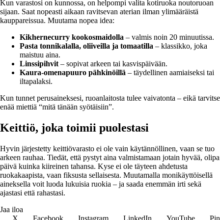
Kun varastosi on kunnossa, on helpompi valita kotiruoka noutoruoan
sijaan. Saat nopeasti aikaan ravitsevan aterian ilman ylimääräistä
kauppareissua. Muutama nopea idea:
Kikhernecurry kookosmaidolla
– valmis noin 20 minuutissa.
Pasta tonnikalalla, oliiveilla ja tomaatilla
– klassikko, joka
maistuu aina.
Linssipihvit
– sopivat arkeen tai kasvispäivään.
Kaura-omenapuuro pähkinöillä
– täydellinen aamiaiseksi tai
iltapalaksi.
Kun tunnet perusaineksesi, ruoanlaitosta tulee vaivatonta – eikä tarvitse
enää miettiä “mitä tänään syötäisiin”.
Keittiö, joka toimii puolestasi
Hyvin järjestetty keittiövarasto ei ole vain käytännöllinen, vaan se tuo
arkeen rauhaa. Tiedät, että pystyt aina valmistamaan jotain hyvää, olipa
päivä kuinka kiireinen tahansa. Kyse ei ole täyteen ahdetusta
ruokakaapista, vaan fiksusta sellaisesta. Muutamalla monikäyttöisellä
aineksella voit luoda lukuisia ruokia – ja saada enemmän irti sekä
ajastasi että rahastasi.
Jaa iloa
X
Facebook
Instagram
LinkedIn
YouTube
Pin