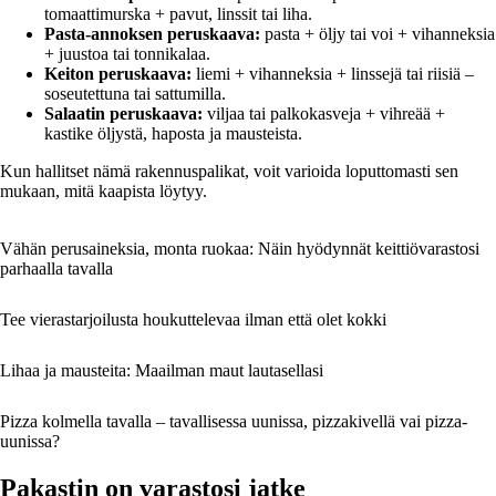
tomaattimurska + pavut, linssit tai liha.
Pasta-annoksen peruskaava:
pasta + öljy tai voi + vihanneksia
+ juustoa tai tonnikalaa.
Keiton peruskaava:
liemi + vihanneksia + linssejä tai riisiä –
soseutettuna tai sattumilla.
Salaatin peruskaava:
viljaa tai palkokasveja + vihreää +
kastike öljystä, haposta ja mausteista.
Kun hallitset nämä rakennuspalikat, voit varioida loputtomasti sen
mukaan, mitä kaapista löytyy.
Vähän perusaineksia, monta ruokaa: Näin hyödynnät keittiövarastosi
parhaalla tavalla
Tee vierastarjoilusta houkuttelevaa ilman että olet kokki
Lihaa ja mausteita: Maailman maut lautasellasi
Pizza kolmella tavalla – tavallisessa uunissa, pizzakivellä vai pizza­
uunissa?
Pakastin on varastosi jatke