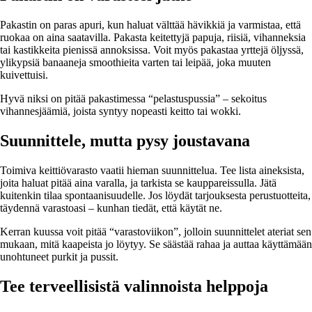
Pakastin on paras apuri, kun haluat välttää hävikkiä ja varmistaa, että
ruokaa on aina saatavilla. Pakasta keitettyjä papuja, riisiä, vihanneksia
tai kastikkeita pienissä annoksissa. Voit myös pakastaa yrttejä öljyssä,
ylikypsiä banaaneja smoothieita varten tai leipää, joka muuten
kuivettuisi.
Hyvä niksi on pitää pakastimessa “pelastuspussia” – sekoitus
vihannesjäämiä, joista syntyy nopeasti keitto tai wokki.
Suunnittele, mutta pysy joustavana
Toimiva keittiövarasto vaatii hieman suunnittelua. Tee lista aineksista,
joita haluat pitää aina varalla, ja tarkista se kauppareissulla. Jätä
kuitenkin tilaa spontaanisuudelle. Jos löydät tarjouksesta perustuotteita,
täydennä varastoasi – kunhan tiedät, että käytät ne.
Kerran kuussa voit pitää “varastoviikon”, jolloin suunnittelet ateriat sen
mukaan, mitä kaapeista jo löytyy. Se säästää rahaa ja auttaa käyttämään
unohtuneet purkit ja pussit.
Tee terveellisistä valinnoista helppoja