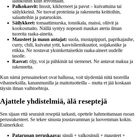
laatikoihin kuin leivontaan.
Palkokasvit:
linssit, kikherneet ja pavut – kuivattuina tai
säilykkeinä. Ne tuovat proteiinia ja rakennetta keittoihin,
salaatteihin ja pataruokiin.
Säilykkeet:
tomaattimurska, tonnikala, maissi, oliivit ja
kookosmaito. Näillä syntyy nopeasti maukas ateria ilman
tuoreita raaka-aineita.
Mausteet ja maun antajat:
suola, mustapippuri, paprikajauhe,
curry, chili, kuivatut yrtit, kasvisliemikuutiot, soijakastike ja
etikka. Ne nostavat yksinkertaisetkin raaka-aineet uudelle
tasolle.
Rasvat:
öljy, voi ja pähkinät tai siemenet. Ne antavat makua ja
rakennetta.
Kun nämä perusainekset ovat hallussa, voit täydentää niitä tuoreilla
vihanneksilla, kananmunilla ja maitotuotteilla – mutta et jää koskaan
täysin ilman vaihtoehtoja.
Ajattele yhdistelmiä, älä reseptejä
Sen sijaan että seuraisit reseptiä tarkasti, opettele hahmottamaan ruoan
perusrakenteet. Se tekee sinusta joustavamman ja luovemman kokin.
Esimerkiksi:
Pataruoan peruskaava:
sipuli + valkosipuli + mausteet +