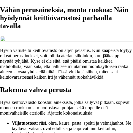
Vähän perusaineksia, monta ruokaa: Näin
hyödynnät keittiövarastosi parhaalla
tavalla
Hyvin varusteltu keittiövarasto on arjen pelastus. Kun kaapeista löytyy
oikeat perusainekset, voit loihtia aterian silloinkin, kun jääkaappi
näyttää tyhjältä. Kyse ei ole siitä, että pitäisi omistaa kaikkea
mahdollista, vaan siitä, että hallitsee muutaman monikäyttöisen raaka-
aineen ja osaa yhdistellä niitä. Tässä vinkkejä siihen, miten saat
keittiövarastostasi kaiken irti ja vähennät ruokahävikkiä.
Rakenna vahva perusta
Hyvä keittiövarasto koostuu aineksista, jotka säilyvät pitkään, sopivat
moneen ruokaan ja muodostavat pohjan sekä nopeille että
monivaiheisille aterioille. Ajattele kokonaisuuksia:
Viljatuotteet:
riisi, ohra, kaura, pasta, speltti ja vehnäjauhot. Ne
täyttävät vatsan, ovat edullisia ja taipuvat niin keittoihin,