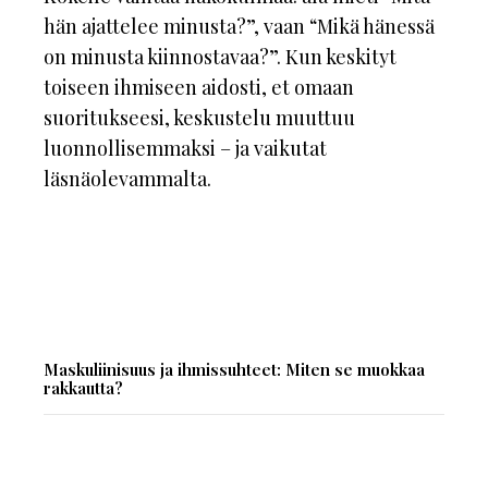
hän ajattelee minusta?”, vaan “Mikä hänessä
on minusta kiinnostavaa?”. Kun keskityt
toiseen ihmiseen aidosti, et omaan
suoritukseesi, keskustelu muuttuu
luonnollisemmaksi – ja vaikutat
läsnäolevammalta.
Maskuliinisuus ja ihmissuhteet: Miten se muokkaa
rakkautta?