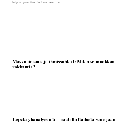
helposti peruuttaa tilauksen uudelleen.
Maskuliinisuus ja ihmissuhteet: Miten se muokkaa
rakkautta?
Lopeta ylianalysointi – nauti flirttailusta sen sijaan