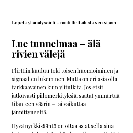
Lopeta ylianalysointi – nauti flirttailusta sen sijaan
Lue tunnelmaa – älä
rivien välejä
Flirttiin kuuluu toki toisen huomioiminen ja
signaalien lukeminen. Mutta on eri asia olla
tarkkaavainen kuin ylitulkita. Jos etsit
jatkuvasti piilomerkityksiä, saatat ymmärtää
tilanteen väärin – tai vaikuttaa
jännittyneeltä.
Hyvä nyrkkisääntö on ottaa asiat sellaisina