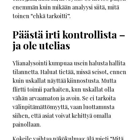
enemmän kuin mikään analyysi siitä, mitä
toinen “ehkä tarkoitti”.
Päästä irti kontrollista –
ja ole utelias
Ylianalysointi kumpuaa usein halusta hallita
tilannetta. Haluat tietää, missä seisot, ennen
kuin uskallat näyttää kiinnostusta. Mutta
flirtti toimii parhaiten, kun uskallat olla
vähän arvaamaton ja avoin. Se ei tarkoita
välinpitämättömyyttä, vaan luottamusta
siihen, että asiat voivat kehittyä omalla
painollaan.
Kokeile vaihtaa näkökulmaa: älä mieti “Mitä