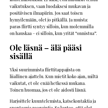
vaikutuksen, vaan luodaksesi mukavan ja
positiivisen ilmapiirin. Jos saat toisen
hymyilemään, olet jo pitkällä. Ja muista:
paras flirtti syntyy silloin, kun molemmilla
on hauskaa – ei silloin, kun yrität “onnistua”.
Ole läsnä – älä pääsi
sisällä
Yksi suurimmista flirttitappajista on
liiallinen ajattelu. Kun mietit koko ajan, miltä
vaikutat, et ole enää hetkessä mukana.
Toinen huomaa, jos et ole aidosti läsnä.
Harjoittele kuuntelemista, katsekontaktia ja
spontaania reagointia. Se kertoo, että olet