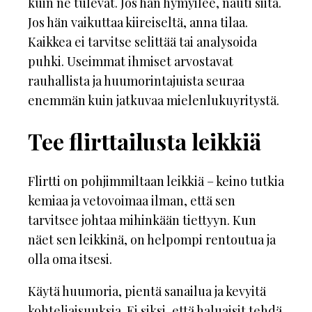
kuin ne tulevat. Jos hän hymyilee, nauti siitä.
Jos hän vaikuttaa kiireiseltä, anna tilaa.
Kaikkea ei tarvitse selittää tai analysoida
puhki. Useimmat ihmiset arvostavat
rauhallista ja huumorintajuista seuraa
enemmän kuin jatkuvaa mielenlukuyritystä.
Tee flirttailusta leikkiä
Flirtti on pohjimmiltaan leikkiä – keino tutkia
kemiaa ja vetovoimaa ilman, että sen
tarvitsee johtaa mihinkään tiettyyn. Kun
näet sen leikkinä, on helpompi rentoutua ja
olla oma itsesi.
Käytä huumoria, pientä sanailua ja kevyitä
kohteliaisuuksia. Ei siksi, että haluaisit tehdä