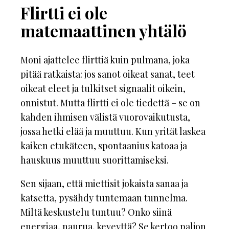
Flirtti ei ole
matemaattinen yhtälö
Moni ajattelee flirttiä kuin pulmana, joka
pitää ratkaista: jos sanot oikeat sanat, teet
oikeat eleet ja tulkitset signaalit oikein,
onnistut. Mutta flirtti ei ole tiedettä – se on
kahden ihmisen välistä vuorovaikutusta,
jossa hetki elää ja muuttuu. Kun yrität laskea
kaiken etukäteen, spontaanius katoaa ja
hauskuus muuttuu suorittamiseksi.
Sen sijaan, että miettisit jokaista sanaa ja
katsetta, pysähdy tuntemaan tunnelma.
Miltä keskustelu tuntuu? Onko siinä
energiaa, naurua, keveyttä? Se kertoo paljon