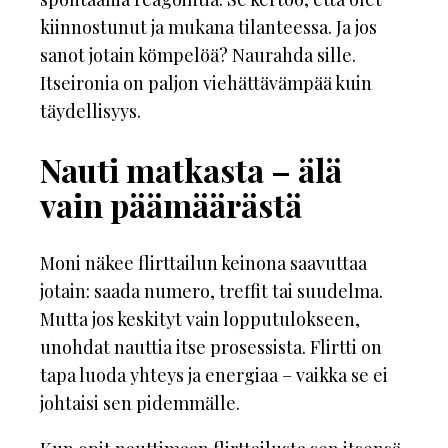
kiinnostunut ja mukana tilanteessa. Ja jos
sanot jotain kömpelöä? Naurahda sille.
Itseironia on paljon viehättävämpää kuin
täydellisyys.
Nauti matkasta – älä
vain päämäärästä
Moni näkee flirttailun keinona saavuttaa
jotain: saada numero, treffit tai suudelma.
Mutta jos keskityt vain lopputulokseen,
unohdat nauttia itse prosessista. Flirtti on
tapa luoda yhteys ja energiaa – vaikka se ei
johtaisi sen pidemmälle.