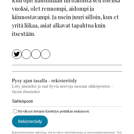
Kun opit nauttimaan flirttailusta sen itsensä
vuoksi, olet rennompi, aidompi ja
kiinnostavampi. Ja usein juuri silloin, kun et
yritä liikaa, asiat alkavat tapahtua kuin
itsestään.
Pysy ajan tasalla - rekisteröidy
Liity jäseneksi ja saat hyviä neuvoja suoraan sähköpostiisi –
täysin ilmaiseksi.
Hyväksyn tietojeni käsittelyn politiikan mukaisesti.
Rekisteröidy
Rekisteröityminen tarkoittaa, että hyväksyt käyttöehtomme ja tietosuojakäytäntömme. Voit