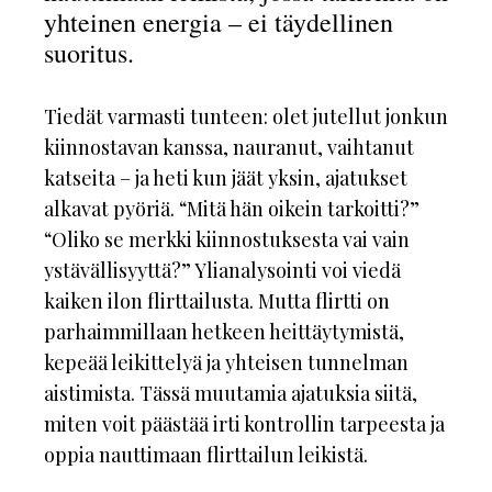
yhteinen energia – ei täydellinen
suoritus.
Tiedät varmasti tunteen: olet jutellut jonkun
kiinnostavan kanssa, nauranut, vaihtanut
katseita – ja heti kun jäät yksin, ajatukset
alkavat pyöriä. “Mitä hän oikein tarkoitti?”
“Oliko se merkki kiinnostuksesta vai vain
ystävällisyyttä?” Ylianalysointi voi viedä
kaiken ilon flirttailusta. Mutta flirtti on
parhaimmillaan hetkeen heittäytymistä,
kepeää leikittelyä ja yhteisen tunnelman
aistimista. Tässä muutamia ajatuksia siitä,
miten voit päästää irti kontrollin tarpeesta ja
oppia nauttimaan flirttailun leikistä.