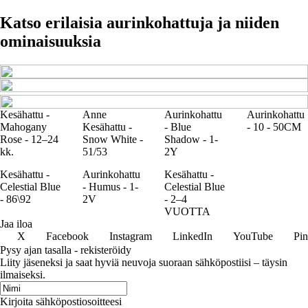
Katso erilaisia aurinkohattuja ja niiden
ominaisuuksia
Kesähattu -
Anne
Aurinkohattu
Aurinkohattu
Mahogany
Kesähattu -
- Blue
- 10 - 50CM
Rose - 12–24
Snow White -
Shadow - 1-
kk.
51/53
2Y
Kesähattu -
Aurinkohattu
Kesähattu -
Celestial Blue
- Humus - 1-
Celestial Blue
- 86\92
2V
- 2–4
VUOTTA
Jaa iloa
X
Facebook
Instagram
LinkedIn
YouTube
Pin
Pysy ajan tasalla - rekisteröidy
Liity jäseneksi ja saat hyviä neuvoja suoraan sähköpostiisi – täysin
ilmaiseksi.
Kirjoita sähköpostiosoitteesi