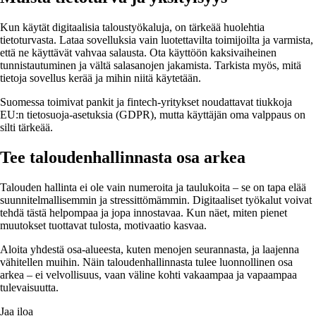
Kun käytät digitaalisia taloustyökaluja, on tärkeää huolehtia
tietoturvasta. Lataa sovelluksia vain luotettavilta toimijoilta ja varmista,
että ne käyttävät vahvaa salausta. Ota käyttöön kaksivaiheinen
tunnistautuminen ja vältä salasanojen jakamista. Tarkista myös, mitä
tietoja sovellus kerää ja mihin niitä käytetään.
Suomessa toimivat pankit ja fintech-yritykset noudattavat tiukkoja
EU:n tietosuoja-asetuksia (GDPR), mutta käyttäjän oma valppaus on
silti tärkeää.
Tee taloudenhallinnasta osa arkea
Talouden hallinta ei ole vain numeroita ja taulukoita – se on tapa elää
suunnitelmallisemmin ja stressittömämmin. Digitaaliset työkalut voivat
tehdä tästä helpompaa ja jopa innostavaa. Kun näet, miten pienet
muutokset tuottavat tulosta, motivaatio kasvaa.
Aloita yhdestä osa-alueesta, kuten menojen seurannasta, ja laajenna
vähitellen muihin. Näin taloudenhallinnasta tulee luonnollinen osa
arkea – ei velvollisuus, vaan väline kohti vakaampaa ja vapaampaa
tulevaisuutta.
Jaa iloa