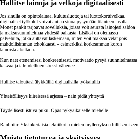
Hallitse lainoja ja velkoja digitaalisesti
Jos sinulla on opintolainaa, kulutusluottoja tai luottokorttivelkaa,
digitaaliset työkalut voivat auttaa sinua pysymään tilanteen tasalla.
Monet pankit tarjoavat sovelluksia, joissa voit seurata lainojesi saldoa
ja maksusuunnitelmaa yhdestä paikasta. Lisäksi on olemassa
palveluita, jotka auttavat laskemaan, miten voit maksaa velat pois
mahdollisimman tehokkaasti – esimerkiksi korkeamman koron
lainoista aloittaen.
Kun näet etenemisesi konkreettisesti, motivaatio pysyä suunnitelmassa
kasvaa ja taloudellinen stressi vähenee.
Hallitse talouttasi älykkäillä digitaalisilla työkaluilla
Yhteisöllisyys kiireisessä arjessa – näin pidät yhteyttä
Täydellisesti istuva puku: Opas nykyaikaiselle miehelle
Rauhoitu: Yksinkertaisia tekniikoita mielen myllerryksen hillitsemiseen
Muista tietoturva ja yksityisyys