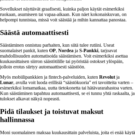
Sovellukset näyttävät graafisesti, kuinka paljon käytät esimerkiksi
ruokaan, asumiseen tai vapaa-aikaan. Kun näet kokonaiskuvan, on
helpompi tunnistaa, missä voit säästää ja mihin kannattaa panostaa.
Säästä automaattisesti
Säästäminen onnistuu parhaiten, kun siitä tulee rutiini. Useat
suomalaiset pankit, kuten
OP
,
Nordea
ja
S-Pankki
, tarjoavat
mahdollisuuden automatisoida säästämisen. Voit esimerkiksi asettaa
kuukausittaisen siirron säästötilille tai pyöristää ostokset ylöspäin,
jolloin erotus siirtyy automaattisesti säästöön.
Myös mobiilipankkien ja fintech-palveluiden, kuten
Revolut
ja
Lunar
, avulla voit luoda erillisiä “säästökuoria” eri tavoitteita varten –
esimerkiksi lomamatkaa, uutta tietokonetta tai hätävararahastoa varten.
Kun säästäminen tapahtuu automaattisesti, se ei tunnu yhtä raskaalta, ja
tulokset alkavat näkyä nopeasti.
Pidä tilaukset ja toistuvat maksut
hallinnassa
Moni suomalainen maksaa kuukausittain palveluista, joita ei enää käytä