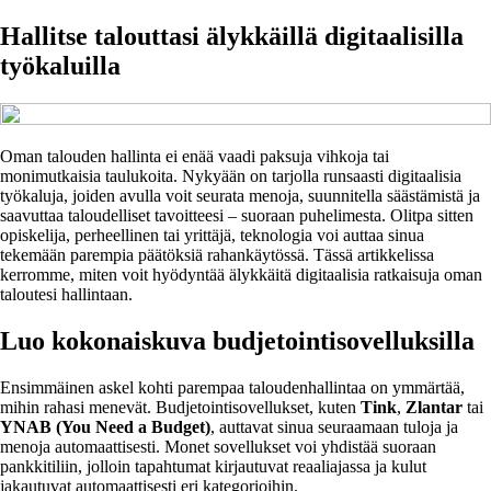
Hallitse talouttasi älykkäillä digitaalisilla
työkaluilla
Oman talouden hallinta ei enää vaadi paksuja vihkoja tai
monimutkaisia taulukoita. Nykyään on tarjolla runsaasti digitaalisia
työkaluja, joiden avulla voit seurata menoja, suunnitella säästämistä ja
saavuttaa taloudelliset tavoitteesi – suoraan puhelimesta. Olitpa sitten
opiskelija, perheellinen tai yrittäjä, teknologia voi auttaa sinua
tekemään parempia päätöksiä rahankäytössä. Tässä artikkelissa
kerromme, miten voit hyödyntää älykkäitä digitaalisia ratkaisuja oman
taloutesi hallintaan.
Luo kokonaiskuva budjetointisovelluksilla
Ensimmäinen askel kohti parempaa taloudenhallintaa on ymmärtää,
mihin rahasi menevät. Budjetointisovellukset, kuten
Tink
,
Zlantar
tai
YNAB (You Need a Budget)
, auttavat sinua seuraamaan tuloja ja
menoja automaattisesti. Monet sovellukset voi yhdistää suoraan
pankkitiliin, jolloin tapahtumat kirjautuvat reaaliajassa ja kulut
jakautuvat automaattisesti eri kategorioihin.