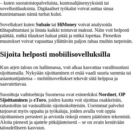
– kuten suoratoistopalveluista, kuntosalijäsenyyksistä tai
sovellustilauksista. Digitaaliset työkalut voivat auttaa sinua
tunnistamaan nämä turhat kulut.
Sovellukset kuten
Subaio
tai
HiMoney
voivat analysoida
tilitapahtumiasi ja listata kaikki toistuvat maksut. Näin voit helposti
päättää, mitkä tilaukset haluat pitää ja mitkä lopettaa. Pienetkin
muutokset voivat vapauttaa yllättävän paljon rahaa muihin tarpeisiin.
Sijoita helposti mobiilisovelluksilla
Kun arjen talous on hallinnassa, voit alkaa kasvattaa varallisuuttasi
sijoittamalla. Nykyään sijoittaminen ei enää vaadi suuria summia tai
asiantuntijatietoa – mobiilisovellukset tekevät siitä helppoa ja
saavutettavaa.
Suosittuja vaihtoehtoja Suomessa ovat esimerkiksi
Nordnet
,
OP
Sijoittaminen
ja
eToro
, joiden kautta voit sijoittaa osakkeisiin,
rahastoihin tai vastuullisiin sijoituskohteisiin. Useimmat palvelut
tarjoavat myös oppaita ja työkaluja, joiden avulla voit oppia
sijoittamisen perusteet ja arvioida riskejä ennen päätösten tekemistä.
Aloita pienesti ja ajattele pitkäjänteisesti – se on avain kestävään
taloudelliseen kasvuun.