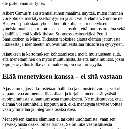
ole piste, vaan siirtymä.
Albert Camus’n eksistentialistinen maailma näyttää, miten ihminen
voi kohdata merkityksettömyyden ja silti valita elämän. Simone de
Beauvoir puolestaan yhdisti henkilökohtaisen menetyksen
yhteiskunnalliseen muutokseen – ja osoitti, että muutos on aina sekä
yksilöllistä että kollektiivista. Suomessa esimerkiksi Pentti
Saarikosken ja Märta Tikkasen teoksissa ajatus elämän jatkuvasta
liikkeestä ja identiteetin muovautumisesta saa filosofisen syvyyden.
Ajatuksen ja kertomuksen kohtaamisessa meitä muistutetaan siitä,
että menettäminen on myös muuttumista. Ja että tämä muutos, jossa
kipu ja oivallus kulkevat rinnakkain, on osa ihmisyyttä.
Elää menetyksen kanssa – ei sitä vastaan
Ajassamme, jossa korostetaan hallintaa ja ennustettavuutta, voi olla
vapauttavaa ammentaa filosofiaan ja kirjallisuuteen sisältyvästä
avoimemmasta suhtautumisesta muutokseen. Ne muistuttavat, ettei
elämää voi suunnitella loppuun asti, eikä menetystä tarvitse voittaa,
vaan ymmärtää ja integroida osaksi itseä.
Menetyksen kanssa eläminen ei tarkoita unohtamista, vaan sen
hyväksymistä osaksi omaa tarinaa. Se on liike vastustuksesta