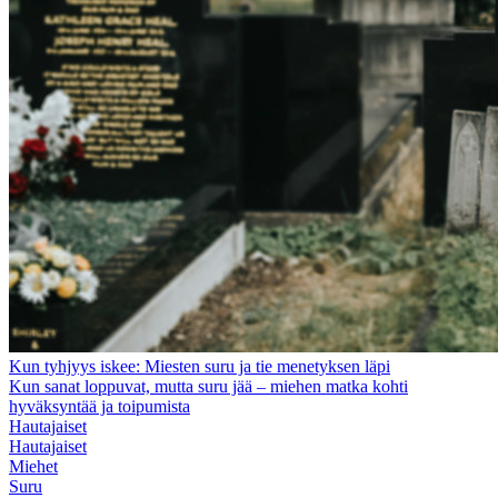
Kun tyhjyys iskee: Miesten suru ja tie menetyksen läpi
Kun sanat loppuvat, mutta suru jää – miehen matka kohti
hyväksyntää ja toipumista
Hautajaiset
Hautajaiset
Miehet
Suru