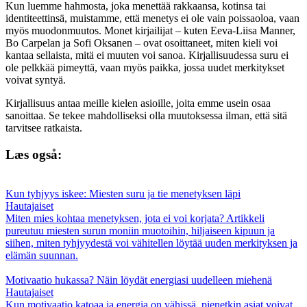
Kun luemme hahmosta, joka menettää rakkaansa, kotinsa tai
identiteettinsä, muistamme, että menetys ei ole vain poissaoloa, vaan
myös muodonmuutos. Monet kirjailijat – kuten Eeva-Liisa Manner,
Bo Carpelan ja Sofi Oksanen – ovat osoittaneet, miten kieli voi
kantaa sellaista, mitä ei muuten voi sanoa. Kirjallisuudessa suru ei
ole pelkkää pimeyttä, vaan myös paikka, jossa uudet merkitykset
voivat syntyä.
Kirjallisuus antaa meille kielen asioille, joita emme usein osaa
sanoittaa. Se tekee mahdolliseksi olla muutoksessa ilman, että sitä
tarvitsee ratkaista.
Læs også:
Kun tyhjyys iskee: Miesten suru ja tie menetyksen läpi
Hautajaiset
Miten mies kohtaa menetyksen, jota ei voi korjata? Artikkeli
pureutuu miesten surun moniin muotoihin, hiljaiseen kipuun ja
siihen, miten tyhjyydestä voi vähitellen löytää uuden merkityksen ja
elämän suunnan.
Motivaatio hukassa? Näin löydät energiasi uudelleen miehenä
Hautajaiset
Kun motivaatio katoaa ja energia on vähissä, pienetkin asiat voivat