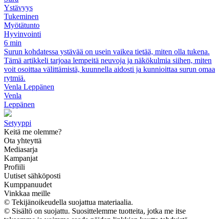
Ystävyys
Tukeminen
Myötätunto
Hyvinvointi
6 min
Surun kohdatessa ystävää on usein vaikea tietää, miten olla tukena.
Tämä artikkeli tarjoaa lempeitä neuvoja ja näkökulmia siihen, miten
voit osoittaa välittämistä, kuunnella aidosti ja kunnioittaa surun omaa
rytmiä.
Venla Leppänen
Venla
Leppänen
Setyyppi
Keitä me olemme?
Ota yhteyttä
Mediasarja
Kampanjat
Profiili
Uutiset sähköposti
Kumppanuudet
Vinkkaa meille
© Tekijänoikeudella suojattua materiaalia.
© Sisältö on suojattu. Suosittelemme tuotteita, jotka me itse