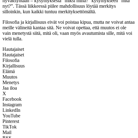
hyväksyntään – kysymyksestä “miksi minä?” kysymykseen “mitä
nyt?”. Tässä liikkeessä piilee mahdollisuus löytää merkitys
silloinkin, kun kaikki tuntuu merkityksettömältä.
Filosofia ja kirjallisuus eivät voi poistaa kipua, mutta ne voivat antaa
meille välineitä kantaa sitä. Ne voivat opettaa, että muutos ei ole
vain menetystä siitä, mitä oli, vaan myös avautumista sille, mitä voi
vielä tulla.
Hautajaiset
Hautajaiset
Filosofia
Kirjallisuus
Elämä
Muutos
Menetys
Jaa iloa
X
Facebook
Instagram
LinkedIn
YouTube
Pinterest
TikTok
Mail
RSS