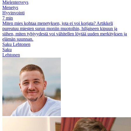
Mielenterveys
Menetys
Hyvinvointi
7 min
Miten mies kohtaa menetyksen, jota ei voi korjata? Artikkeli
pureutuu miesten surun moniin muotoihin, hiljaiseen kipuun ja
siihen, miten tyhjyydestä voi vähitellen löytää uuden merkityksen ja
elämän suunnan.
Saku Lehtonen
Saku
Lehtonen