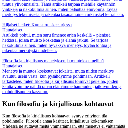
tuntua ylivoimaisilta. Tämä artikkeli tarjoaa miehille käytännön
vinkkejä ja näkökulmia siihen, miten palauttaa elinvoima, löytää
merkitys tekemisestä ja rakentaa tasapainoinen arki askel kerrallaan.
Hiljaiset hetket: Kun suru iskee arjessa
Hautajaiset
Artikkeli pohtii, miten suru ilmenee arjen keskellä – pienissä
hetkissä, joissa muisto koskettaa ja elämä jatkuu. Se tarjoaa
näkökulmia siihen, miten hyväksyä menetys, löytää lohtua ja
rakentaa merkitystä uudelleen.
Filosofia ja kirjallisuus menetyksen ja muutoksen peilinä
Hautajaiset
Menetys ja muutos koskettavat jokaista, mutta niiden merkitys
avautuu usein vasta, kun pysähdymme pohtimaan. Artikkeli
tarkastelee, miten filosofia ja kirjallisuus toimivat peileinä, joiden
kautta voimme nähdä oman elämämme haurauden, jatkuvuuden ja
mahdollisuuden kasvuun.
Kun filosofia ja kirjallisuus kohtaavat
Kun filosofia ja kirjallisuus kohtaavat, syntyy erityinen tila
pohdinnalle. Filosofia antaa käsitteet, kirjallisuus kokemuksen.
Yhdessä ne auttavat meitä ymmärtämään, että menetys ei välttämättä