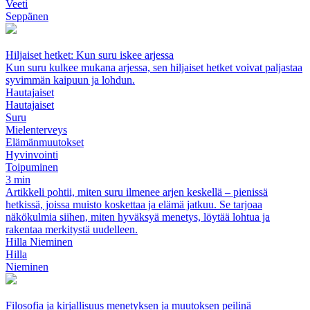
Veeti
Seppänen
Hiljaiset hetket: Kun suru iskee arjessa
Kun suru kulkee mukana arjessa, sen hiljaiset hetket voivat paljastaa
syvimmän kaipuun ja lohdun.
Hautajaiset
Hautajaiset
Suru
Mielenterveys
Elämänmuutokset
Hyvinvointi
Toipuminen
3 min
Artikkeli pohtii, miten suru ilmenee arjen keskellä – pienissä
hetkissä, joissa muisto koskettaa ja elämä jatkuu. Se tarjoaa
näkökulmia siihen, miten hyväksyä menetys, löytää lohtua ja
rakentaa merkitystä uudelleen.
Hilla Nieminen
Hilla
Nieminen
Filosofia ja kirjallisuus menetyksen ja muutoksen peilinä