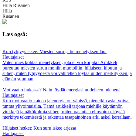
Hilla Rusanen
Hilla
Rusanen
Læs også:
Kun tyhjyys iskee: Miesten suru ja tie menetyksen läpi
Hautajaiset
Miten mies kohtaa menetyksen, jota ei voi korjata? Artikkeli
pureutuu miesten surun moniin muotoihin, hiljaiseen kipuun ja
siihen, miten tyhjyydestä voi vähitellen löytää uuden merkityksen ja
elämän suunnan.
Motivaatio hukassa? Näin löydät energiasi uudelleen miehenä
Hautajaiset
Kun motivaatio katoaa ja energia on vähissä, pienetkin asiat voivat
tuntua ylivoimaisilta. Tämä artikkeli tarjoaa miehille käytännön
vinkkejä ja näkökulmia siihen, miten palauttaa elinvoima, löytää
merkitys tekemisestä ja rakentaa tasapainoinen arki askel kerrallaan.
Hiljaiset hetket: Kun suru iskee arjessa
Hautajaiset