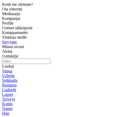
Keitä me olemme?
Ota yhteyttä
Mediasarja
Kampanjat
Profiili
Uutiset sähköposti
Kumppanuudet
Vinkkaa meille
Setyyppi
Minun sivuni
Aloita
Uutiskirje
Luokat
Vapaa
Urheilu
Seikkailu
Business
Gadgetit
Lapset
Terveys
Kotiin
Naiset
Hän