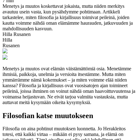
7 min
Menetys ja muutos koskettavat jokaista, mutta niiden merkitys
avautuu usein vasta, kun pysähdymme pohtimaan. Artikkeli
tarkastelee, miten filosofia ja kirjallisuus toimivat peileinä, joiden
kautta voimme nähdä oman elämämme haurauden, jatkuvuuden ja
mahdollisuuden kasvuun.
Hilla Rusanen
Hilla
Rusanen
Menetys ja muutos ovat elämän väistämättömiä osia. Menetämme
ihmisiä, paikkoja, unelmia ja versioita itsestämme. Mutta miten
ymmärrämme nämä kokemukset – ja miten voimme elää niiden
kanssa? Filosofia ja kirjallisuus ovat vuosisatojen ajan toimineet
peileinä, joissa ihminen on voinut nähdä oman haavoittuvuutensa ja
voimansa heijastuvan. Ne eivät tarjoa valmiita vastauksia, mutta
auttavat meitä kysymään oikeita kysymyksiä.
Filosofian katse muutokseen
Filosofia on aina pohtinut muutoksen luonnetta. Jo Herakleitos
totesi, että kaikki virtaa – mikään ei pysy samana, ja elämä on
jatkuvaa liikettä. Tämä oivallus voi olla sekä lohdullinen että