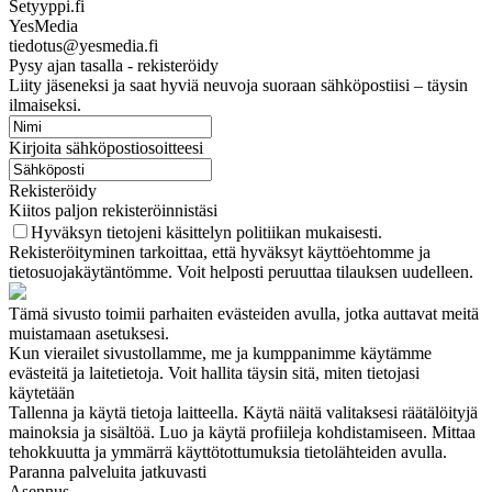
Setyyppi.fi
YesMedia
tiedotus@yesmedia.fi
Pysy ajan tasalla - rekisteröidy
Liity jäseneksi ja saat hyviä neuvoja suoraan sähköpostiisi – täysin
ilmaiseksi.
Kirjoita sähköpostiosoitteesi
Rekisteröidy
Kiitos paljon rekisteröinnistäsi
Hyväksyn tietojeni käsittelyn politiikan mukaisesti.
Rekisteröityminen tarkoittaa, että hyväksyt käyttöehtomme ja
tietosuojakäytäntömme. Voit helposti peruuttaa tilauksen uudelleen.
Tämä sivusto toimii parhaiten evästeiden avulla, jotka auttavat meitä
muistamaan asetuksesi.
Kun vierailet sivustollamme, me ja kumppanimme käytämme
evästeitä ja laitetietoja. Voit hallita täysin sitä, miten tietojasi
käytetään
Tallenna ja käytä tietoja laitteella. Käytä näitä valitaksesi räätälöityjä
mainoksia ja sisältöä. Luo ja käytä profiileja kohdistamiseen. Mittaa
tehokkuutta ja ymmärrä käyttötottumuksia tietolähteiden avulla.
Paranna palveluita jatkuvasti
Asennus