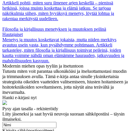
Artikkeli pohtii, miten suru ilmenee arjen keskellä – pienissä
hetkissä, joissa muisto koskettaa ja elämä jatkuu. Se tarjoaa
näkökulmia siihen, miten hyväksyä menetys, löytää lohtua ja
rakentaa merkitystä uudelleen.
Filosofia ja kirjallisuus menetyksen ja muutoksen peilinä
Hautajaiset
Menetys ja muutos koskettavat jokaista, mutta niiden merkitys
avautuu usein vasta, kun pysähdymme pohtimaan. Artikkeli
tarkastelee, miten filosofia ja kirjallisuus toimivat peileinä, joiden
kautta voimme nähdä oman elämämme haurauden, jatkuvuuden ja
mahdollisuuden kasvuun.
Modernin miehen opas tyyliin ja itsetuntoon
Tutustu miten voit parantaa ulkonäköäsi ja itseluottamustasi muodin
ja trimmauksen avulla. Tämä e-kirja antaa sinulle yksinkertaisia ​​
strategioita oikeiden vaatteiden valitsemiseen, hiusten hoitamiseen ja
hoitotekniikoiden soveltamiseen, jotta näytät aina terävältä ja
itsevarmalta.
Hanki e-kirjasi nyt
Pysy ajan tasalla - rekisteröidy
Liity jäseneksi ja saat hyviä neuvoja suoraan sähköpostiisi – täysin
ilmaiseksi.
Kirjoita sähköpostiosoitteesi