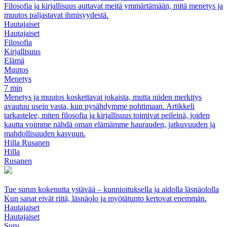
Filosofia ja kirjallisuus auttavat meitä ymmärtämään, mitä menetys ja
muutos paljastavat ihmisyydestä.
Hautajaiset
Hautajaiset
Filosofia
Kirjallisuus
Elämä
Muutos
Menetys
7 min
Menetys ja muutos koskettavat jokaista, mutta niiden merkitys
avautuu usein vasta, kun pysähdymme pohtimaan. Artikkeli
tarkastelee, miten filosofia ja kirjallisuus toimivat peileinä, joiden
kautta voimme nähdä oman elämämme haurauden, jatkuvuuden ja
mahdollisuuden kasvuun.
Hilla Rusanen
Hilla
Rusanen
Tue surun kokenutta ystävää – kunnioituksella ja aidolla läsnäololla
Kun sanat eivät riitä, läsnäolo ja myötätunto kertovat enemmän.
Hautajaiset
Hautajaiset
Suru