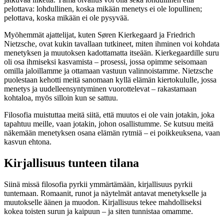
pelottava: lohdullinen, koska mikään menetys ei ole lopullinen;
pelottava, koska mikään ei ole pysyvää.
Myöhemmät ajattelijat, kuten Søren Kierkegaard ja Friedrich
Nietzsche, ovat kukin tavallaan tutkineet, miten ihminen voi kohdata
menetyksen ja muutoksen kadottamatta itseään. Kierkegaardille suru
oli osa ihmiseksi kasvamista – prosessi, jossa opimme seisomaan
omilla jaloillamme ja ottamaan vastuun valinnoistamme. Nietzsche
puolestaan kehotti meitä sanomaan kyllä elämän kiertokululle, jossa
menetys ja uudelleensyntyminen vuorottelevat – rakastamaan
kohtaloa, myös silloin kun se sattuu.
Filosofia muistuttaa meitä siitä, että muutos ei ole vain jotakin, joka
tapahtuu meille, vaan jotakin, johon osallistumme. Se kutsuu meitä
näkemään menetyksen osana elämän rytmiä – ei poikkeuksena, vaan
kasvun ehtona.
Kirjallisuus tunteen tilana
Siinä missä filosofia pyrkii ymmärtämään, kirjallisuus pyrkii
tuntemaan. Romaanit, runot ja näytelmät antavat menetykselle ja
muutokselle äänen ja muodon. Kirjallisuus tekee mahdolliseksi
kokea toisten surun ja kaipuun – ja siten tunnistaa omamme.