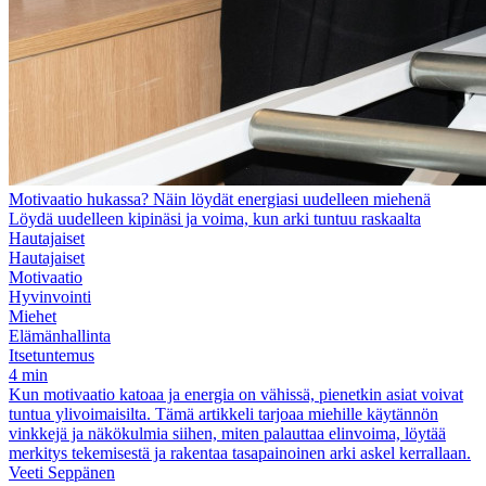
Motivaatio hukassa? Näin löydät energiasi uudelleen miehenä
Löydä uudelleen kipinäsi ja voima, kun arki tuntuu raskaalta
Hautajaiset
Hautajaiset
Motivaatio
Hyvinvointi
Miehet
Elämänhallinta
Itsetuntemus
4 min
Kun motivaatio katoaa ja energia on vähissä, pienetkin asiat voivat
tuntua ylivoimaisilta. Tämä artikkeli tarjoaa miehille käytännön
vinkkejä ja näkökulmia siihen, miten palauttaa elinvoima, löytää
merkitys tekemisestä ja rakentaa tasapainoinen arki askel kerrallaan.
Veeti Seppänen