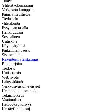
Tukee
Yhteistyökumppani
Verkoston kumppani
Paina yhteystietoa
Tiedustelu
yhteiskunta
Pysy ajan tasalla
Hanki uutisia
Sosiaalinen
Uutiskirje
Käyttäjäryhmä
Paikallinen väestö
Sisäiset linkit
Rakenteen yleiskatsaus
Blogikirjoitus
Tiedosto
Uutiset-osio
Web-syöte
Lainsäädäntö
Verkkosivuston evästeet
Henkilökohtaiset tiedot
Tekijänoikeus
Vaatimukset
Helppokäyttöisyys
Kestäviä ratkaisuja