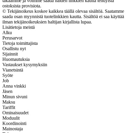
takaamme ja voimme saada näiden linkkien kautta tehdyistä
ostoksista provisiota.
© Tekijänoikeus koskee kaikkea täällä olevaa sisältöä. Saatamme
saada osan myynnistä tuotelinkkien kautta. Sisältöä ei saa käyttää
ilman tekijänoikeuksien haltijan kirjallista lupaa.
Lisätietoja meistä
Alku
Perusarvot
Tietoja toimittajista
Osallistu nyt
Sijainnit
Huomautuksia
Vastaukset kysymyksiin
Vianetsintä
Syöte
Job
Anna vinkki
Jäsen
Minun sivuni
Maksu
Tariffit
Ominaisuudet
Moduulit
Koordinointi
Mainostaja