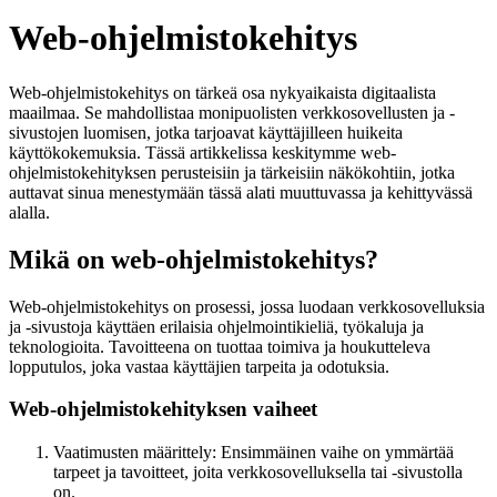
Web-ohjelmistokehitys
Web-ohjelmistokehitys on tärkeä osa nykyaikaista digitaalista
maailmaa. Se mahdollistaa monipuolisten verkkosovellusten ja -
sivustojen luomisen, jotka tarjoavat käyttäjilleen huikeita
käyttökokemuksia. Tässä artikkelissa keskitymme web-
ohjelmistokehityksen perusteisiin ja tärkeisiin näkökohtiin, jotka
auttavat sinua menestymään tässä alati muuttuvassa ja kehittyvässä
alalla.
Mikä on web-ohjelmistokehitys?
Web-ohjelmistokehitys on prosessi, jossa luodaan verkkosovelluksia
ja -sivustoja käyttäen erilaisia ohjelmointikieliä, työkaluja ja
teknologioita. Tavoitteena on tuottaa toimiva ja houkutteleva
lopputulos, joka vastaa käyttäjien tarpeita ja odotuksia.
Web-ohjelmistokehityksen vaiheet
Vaatimusten määrittely: Ensimmäinen vaihe on ymmärtää
tarpeet ja tavoitteet, joita verkkosovelluksella tai -sivustolla
on.