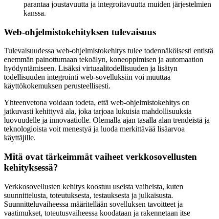
parantaa joustavuutta ja integroitavuutta muiden järjestelmien
kanssa.
Web-ohjelmistokehityksen tulevaisuus
Tulevaisuudessa web-ohjelmistokehitys tulee todennäköisesti entistä
enemmän painottumaan tekoälyn, koneoppimisen ja automaation
hyödyntämiseen. Lisäksi virtuaalitodellisuuden ja lisätyn
todellisuuden integrointi web-sovelluksiin voi muuttaa
käyttökokemuksen perusteellisesti.
Yhteenvetona voidaan todeta, että web-ohjelmistokehitys on
jatkuvasti kehittyvä ala, joka tarjoaa lukuisia mahdollisuuksia
luovuudelle ja innovaatiolle. Olemalla ajan tasalla alan trendeistä ja
teknologioista voit menestyä ja luoda merkittävää lisäarvoa
käyttäjille.
Mitä ovat tärkeimmät vaiheet verkkosovellusten
kehityksessä?
Verkkosovellusten kehitys koostuu useista vaiheista, kuten
suunnittelusta, toteutuksesta, testauksesta ja julkaisusta.
Suunnitteluvaiheessa määritellään sovelluksen tavoitteet ja
vaatimukset, toteutusvaiheessa koodataan ja rakennetaan itse