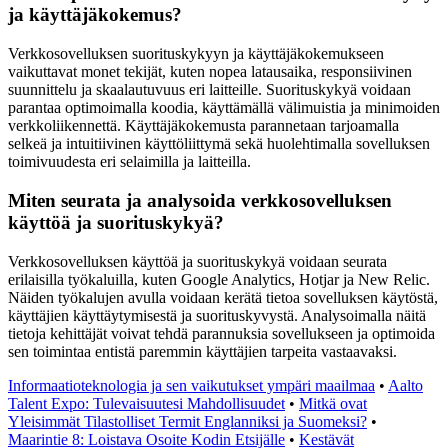
ja käyttäjäkokemus?
Verkkosovelluksen suorituskykyyn ja käyttäjäkokemukseen
vaikuttavat monet tekijät, kuten nopea latausaika, responsiivinen
suunnittelu ja skaalautuvuus eri laitteille. Suorituskykyä voidaan
parantaa optimoimalla koodia, käyttämällä välimuistia ja minimoiden
verkkoliikennettä. Käyttäjäkokemusta parannetaan tarjoamalla
selkeä ja intuitiivinen käyttöliittymä sekä huolehtimalla sovelluksen
toimivuudesta eri selaimilla ja laitteilla.
Miten seurata ja analysoida verkkosovelluksen
käyttöä ja suorituskykyä?
Verkkosovelluksen käyttöä ja suorituskykyä voidaan seurata
erilaisilla työkaluilla, kuten Google Analytics, Hotjar ja New Relic.
Näiden työkalujen avulla voidaan kerätä tietoa sovelluksen käytöstä,
käyttäjien käyttäytymisestä ja suorituskyvystä. Analysoimalla näitä
tietoja kehittäjät voivat tehdä parannuksia sovellukseen ja optimoida
sen toimintaa entistä paremmin käyttäjien tarpeita vastaavaksi.
Informaatioteknologia ja sen vaikutukset ympäri maailmaa
•
Aalto
Talent Expo: Tulevaisuutesi Mahdollisuudet
•
Mitkä ovat
Yleisimmät Tilastolliset Termit Englanniksi ja Suomeksi?
•
Maarintie 8: Loistava Osoite Kodin Etsijälle
•
Kestävät