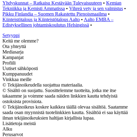
Yhdyskunnat – Ratkaisu Kestävään Tulevaisuuteen
•
Kemian
Tekniikka ja Kemisti Ammatissa
•
Vihreä vety ja sen valmistus
•
Pikku Finlandia – Suomen Rakastettu Pienoismaailma
•
Kiinteistötalous ja Kiinteistötalous Aalto
•
Aalto EMBA –
Edistyksellinen johtamiskoulutus Helsingissä
•
Setyyppi
Keitä me olemme?
Ota yhteyttä
Mediasarja
Kampanjat
Profiili
Uutiset sähköposti
Kumppanuudet
Vinkkaa meille
© Tekijänoikeudella suojattua materiaalia.
© Sisältö on suojattu. Suosittelemme tuotteita, jotka me itse
takaamme ja voimme saada näiden linkkien kautta tehdyistä
ostoksista provisiota.
© Tekijänoikeus koskee kaikkea täällä olevaa sisältöä. Saatamme
saada osan myynnistä tuotelinkkien kautta. Sisältöä ei saa käyttää
ilman tekijänoikeuksien haltijan kirjallista lupaa.
Lisätietoja meistä
Alku
Perusarvot