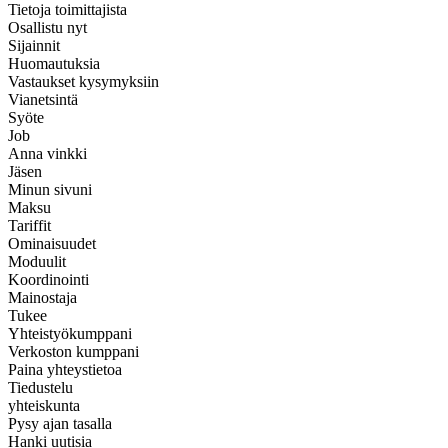
Tietoja toimittajista
Osallistu nyt
Sijainnit
Huomautuksia
Vastaukset kysymyksiin
Vianetsintä
Syöte
Job
Anna vinkki
Jäsen
Minun sivuni
Maksu
Tariffit
Ominaisuudet
Moduulit
Koordinointi
Mainostaja
Tukee
Yhteistyökumppani
Verkoston kumppani
Paina yhteystietoa
Tiedustelu
yhteiskunta
Pysy ajan tasalla
Hanki uutisia