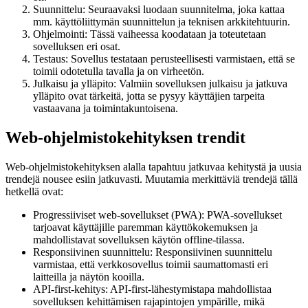
Suunnittelu: Seuraavaksi luodaan suunnitelma, joka kattaa
mm. käyttöliittymän suunnittelun ja teknisen arkkitehtuurin.
Ohjelmointi: Tässä vaiheessa koodataan ja toteutetaan
sovelluksen eri osat.
Testaus: Sovellus testataan perusteellisesti varmistaen, että se
toimii odotetulla tavalla ja on virheetön.
Julkaisu ja ylläpito: Valmiin sovelluksen julkaisu ja jatkuva
ylläpito ovat tärkeitä, jotta se pysyy käyttäjien tarpeita
vastaavana ja toimintakuntoisena.
Web-ohjelmistokehityksen trendit
Web-ohjelmistokehityksen alalla tapahtuu jatkuvaa kehitystä ja uusia
trendejä nousee esiin jatkuvasti. Muutamia merkittäviä trendejä tällä
hetkellä ovat:
Progressiiviset web-sovellukset (PWA): PWA-sovellukset
tarjoavat käyttäjille paremman käyttökokemuksen ja
mahdollistavat sovelluksen käytön offline-tilassa.
Responsiivinen suunnittelu: Responsiivinen suunnittelu
varmistaa, että verkkosovellus toimii saumattomasti eri
laitteilla ja näytön kooilla.
API-first-kehitys: API-first-lähestymistapa mahdollistaa
sovelluksen kehittämisen rajapintojen ympärille, mikä