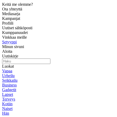
Keitä me olemme?
Ota yhteyttä
Mediasarja
Kampanjat
Profiili
Uutiset sähköposti
Kumppanuudet
Vinkkaa meille
Setyyppi
Minun sivuni
Aloita
Uutiskirje
Luokat
Vapaa
Urheilu
Seikkailu
Business
Gadgetit
Lapset
Terveys
Kotiin
Naiset
Hän