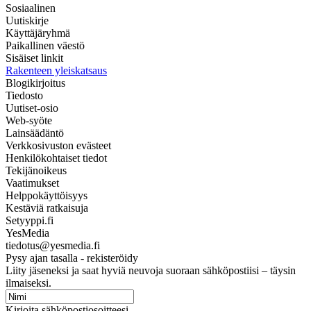
Sosiaalinen
Uutiskirje
Käyttäjäryhmä
Paikallinen väestö
Sisäiset linkit
Rakenteen yleiskatsaus
Blogikirjoitus
Tiedosto
Uutiset-osio
Web-syöte
Lainsäädäntö
Verkkosivuston evästeet
Henkilökohtaiset tiedot
Tekijänoikeus
Vaatimukset
Helppokäyttöisyys
Kestäviä ratkaisuja
Setyyppi.fi
YesMedia
tiedotus@yesmedia.fi
Pysy ajan tasalla - rekisteröidy
Liity jäseneksi ja saat hyviä neuvoja suoraan sähköpostiisi – täysin
ilmaiseksi.
Kirjoita sähköpostiosoitteesi