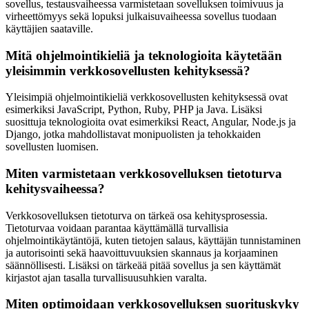
sovellus, testausvaiheessa varmistetaan sovelluksen toimivuus ja
virheettömyys sekä lopuksi julkaisuvaiheessa sovellus tuodaan
käyttäjien saataville.
Mitä ohjelmointikieliä ja teknologioita käytetään
yleisimmin verkkosovellusten kehityksessä?
Yleisimpiä ohjelmointikieliä verkkosovellusten kehityksessä ovat
esimerkiksi JavaScript, Python, Ruby, PHP ja Java. Lisäksi
suosittuja teknologioita ovat esimerkiksi React, Angular, Node.js ja
Django, jotka mahdollistavat monipuolisten ja tehokkaiden
sovellusten luomisen.
Miten varmistetaan verkkosovelluksen tietoturva
kehitysvaiheessa?
Verkkosovelluksen tietoturva on tärkeä osa kehitysprosessia.
Tietoturvaa voidaan parantaa käyttämällä turvallisia
ohjelmointikäytäntöjä, kuten tietojen salaus, käyttäjän tunnistaminen
ja autorisointi sekä haavoittuvuuksien skannaus ja korjaaminen
säännöllisesti. Lisäksi on tärkeää pitää sovellus ja sen käyttämät
kirjastot ajan tasalla turvallisuusuhkien varalta.
Miten optimoidaan verkkosovelluksen suorituskyky