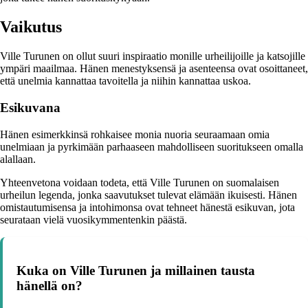
Vaikutus
Ville Turunen on ollut suuri inspiraatio monille urheilijoille ja katsojille
ympäri maailmaa. Hänen menestyksensä ja asenteensa ovat osoittaneet,
että unelmia kannattaa tavoitella ja niihin kannattaa uskoa.
Esikuvana
Hänen esimerkkinsä rohkaisee monia nuoria seuraamaan omia
unelmiaan ja pyrkimään parhaaseen mahdolliseen suoritukseen omalla
alallaan.
Yhteenvetona voidaan todeta, että Ville Turunen on suomalaisen
urheilun legenda, jonka saavutukset tulevat elämään ikuisesti. Hänen
omistautumisensa ja intohimonsa ovat tehneet hänestä esikuvan, jota
seurataan vielä vuosikymmentenkin päästä.
Kuka on Ville Turunen ja millainen tausta
hänellä on?