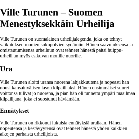
Ville Turunen – Suomen
Menestyksekkäin Urheilija
Ville Turunen on suomalainen urheilijalegenda, joka on tehnyt
vaikutuksen monien sukupolvien sydämiin. Hänen saavutuksensa ja
omistautumisensa urheiluun ovat tehneet hänestä paitsi huippu-
urheilijan myös esikuvan monille nuorille.
Ura
Ville Turunen aloitti uransa nuorena lahjakkuutena ja nopeasti hän
nousi kansainvälisen tason kilpailijaksi. Hänen ensimmäiset suuret
voittonsa tulivat jo nuorena, ja pian hän oli tunnettu ympäri maailmaa
kilpailijana, joka ei suostunut häviämään.
Ennätykset
Ville Turunen on rikkonut lukuisia ennätyksiä urallaan. Hänen
nopeutensa ja kestävyytensä ovat tehneet hänestä yhden kaikkien
aikojen parhaista urheilijoista.