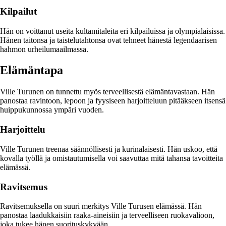
Kilpailut
Hän on voittanut useita kultamitaleita eri kilpailuissa ja olympialaisissa.
Hänen taitonsa ja taistelutahtonsa ovat tehneet hänestä legendaarisen
hahmon urheilumaailmassa.
Elämäntapa
Ville Turunen on tunnettu myös terveellisestä elämäntavastaan. Hän
panostaa ravintoon, lepoon ja fyysiseen harjoitteluun pitääkseen itsensä
huippukunnossa ympäri vuoden.
Harjoittelu
Ville Turunen treenaa säännöllisesti ja kurinalaisesti. Hän uskoo, että
kovalla työllä ja omistautumisella voi saavuttaa mitä tahansa tavoitteita
elämässä.
Ravitsemus
Ravitsemuksella on suuri merkitys Ville Turusen elämässä. Hän
panostaa laadukkaisiin raaka-aineisiin ja terveelliseen ruokavalioon,
joka tukee hänen suorituskykyään.