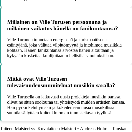
Millainen on Ville Turusen persoonana ja
millainen vaikutus hänellä on fanikuntaansa?
Ville Turunen tunnetaan energisenä ja karismaattisena
esiintyjänä, joka välittää vilpittömyyttä ja intohimoa musiikkia
kohtaan. Hänen fanikuntansa arvostaa hänen aitouttaan ja
kykyään koskettaa kuulijoitaan rehellisillä sanoituksillaan.
Mitkä ovat Ville Turusen
tulevaisuudensuunnitelmat musiikin saralla?
Ville Turusella on jatkuvasti uusia projekteja musiikin parissa,
olivat ne sitten soolouraa tai yhteistyötä muiden artistien kanssa.
Hän pyrkii kehittymään ja kokeilemaan uusia musiikillisia
suuntia säilyttäen kuitenkin oman tunnistettavan tyylinsä.
Taiteen Maisteri vs. Kuvataiteen Maisteri
•
Andreas Holm – Tanskan