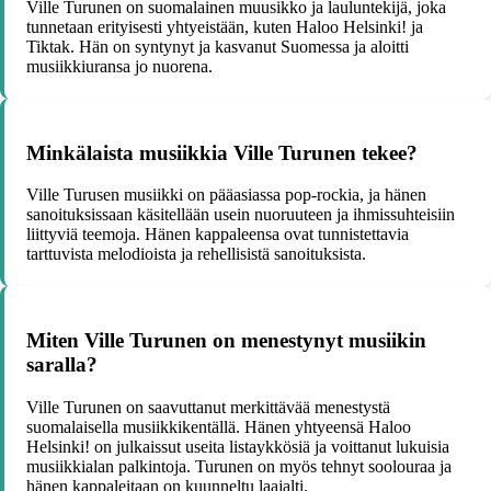
Ville Turunen on suomalainen muusikko ja lauluntekijä, joka
tunnetaan erityisesti yhtyeistään, kuten Haloo Helsinki! ja
Tiktak. Hän on syntynyt ja kasvanut Suomessa ja aloitti
musiikkiuransa jo nuorena.
Minkälaista musiikkia Ville Turunen tekee?
Ville Turusen musiikki on pääasiassa pop-rockia, ja hänen
sanoituksissaan käsitellään usein nuoruuteen ja ihmissuhteisiin
liittyviä teemoja. Hänen kappaleensa ovat tunnistettavia
tarttuvista melodioista ja rehellisistä sanoituksista.
Miten Ville Turunen on menestynyt musiikin
saralla?
Ville Turunen on saavuttanut merkittävää menestystä
suomalaisella musiikkikentällä. Hänen yhtyeensä Haloo
Helsinki! on julkaissut useita listaykkösiä ja voittanut lukuisia
musiikkialan palkintoja. Turunen on myös tehnyt soolouraa ja
hänen kappaleitaan on kuunneltu laajalti.