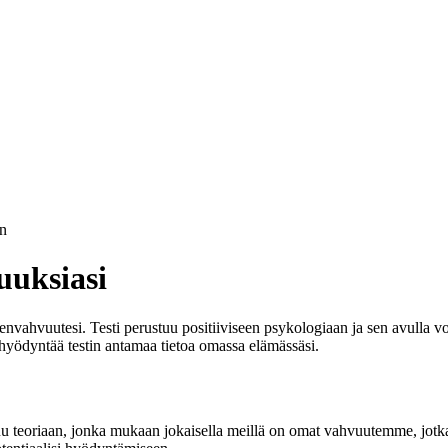
n
uuksiasi
envahvuutesi. Testi perustuu positiiviseen psykologiaan ja sen avulla vo
hyödyntää testin antamaa tietoa omassa elämässäsi.
stuu teoriaan, jonka mukaan jokaisella meillä on omat vahvuutemme, jo