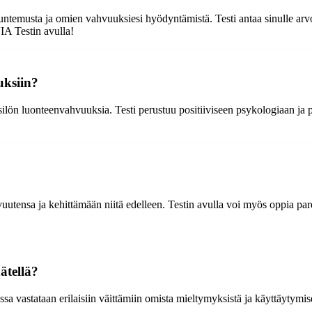
ntemusta ja omien vahvuuksiesi hyödyntämistä. Testi antaa sinulle arvok
VIA Testin avulla!
uksiin?
silön luonteenvahvuuksia. Testi perustuu positiiviseen psykologiaan ja 
vuutensa ja kehittämään niitä edelleen. Testin avulla voi myös oppia 
ätellä?
sa vastataan erilaisiin väittämiin omista mieltymyksistä ja käyttäytymise