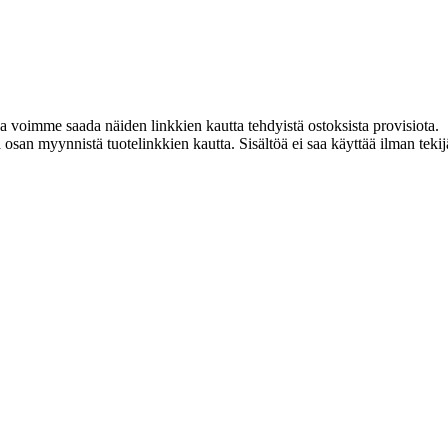
ja voimme saada näiden linkkien kautta tehdyistä ostoksista provisiota.
an myynnistä tuotelinkkien kautta. Sisältöä ei saa käyttää ilman tekijän