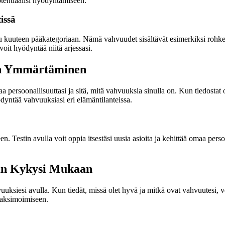
tentiaalisi hyödyntämiseen.
issä
u kuuteen pääkategoriaan. Nämä vahvuudet sisältävät esimerkiksi rohkeutta
oit hyödyntää niitä arjessasi.
en Ymmärtäminen
soonallisuuttasi ja sitä, mitä vahvuuksia sinulla on. Kun tiedostat omat
dyntää vahvuuksiasi eri elämäntilanteissa.
. Testin avulla voit oppia itsestäsi uusia asioita ja kehittää omaa pers
an Kykysi Mukaan
iesi avulla. Kun tiedät, missä olet hyvä ja mitkä ovat vahvuutesi, vo
maksimoimiseen.