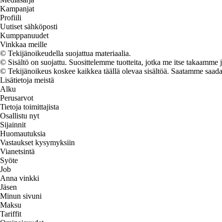
Kampanjat
Profiili
Uutiset sähköposti
Kumppanuudet
Vinkkaa meille
© Tekijänoikeudella suojattua materiaalia.
© Sisältö on suojattu. Suosittelemme tuotteita, jotka me itse takaamme 
© Tekijänoikeus koskee kaikkea täällä olevaa sisältöä. Saatamme saada os
Lisätietoja meistä
Alku
Perusarvot
Tietoja toimittajista
Osallistu nyt
Sijainnit
Huomautuksia
Vastaukset kysymyksiin
Vianetsintä
Syöte
Job
Anna vinkki
Jäsen
Minun sivuni
Maksu
Tariffit