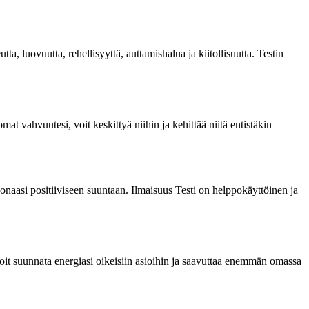
, luovuutta, rehellisyyttä, auttamishalua ja kiitollisuutta. Testin
 vahvuutesi, voit keskittyä niihin ja kehittää niitä entistäkin
oonaasi positiiviseen suuntaan. Ilmaisuus Testi on helppokäyttöinen ja
it suunnata energiasi oikeisiin asioihin ja saavuttaa enemmän omassa