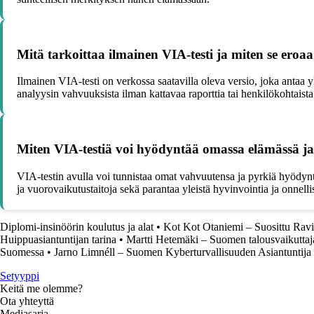
Mitä tarkoittaa ilmainen VIA-testi ja miten se eroaa
Ilmainen VIA-testi on verkossa saatavilla oleva versio, joka antaa y
analyysin vahvuuksista ilman kattavaa raporttia tai henkilökohtaista
Miten VIA-testiä voi hyödyntää omassa elämässä ja
VIA-testin avulla voi tunnistaa omat vahvuutensa ja pyrkiä hyödyntä
ja vuorovaikutustaitoja sekä parantaa yleistä hyvinvointia ja onnelli
Diplomi-insinöörin koulutus ja alat
•
Kot Kot Otaniemi – Suosittu Rav
Huippuasiantuntijan tarina
•
Martti Hetemäki – Suomen talousvaikuttaj
Suomessa
•
Jarno Limnéll – Suomen Kyberturvallisuuden Asiantuntija
Setyyppi
Keitä me olemme?
Ota yhteyttä
Mediasarja