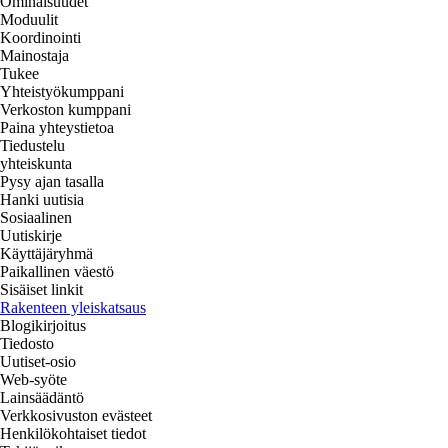
Ominaisuudet
Moduulit
Koordinointi
Mainostaja
Tukee
Yhteistyökumppani
Verkoston kumppani
Paina yhteystietoa
Tiedustelu
yhteiskunta
Pysy ajan tasalla
Hanki uutisia
Sosiaalinen
Uutiskirje
Käyttäjäryhmä
Paikallinen väestö
Sisäiset linkit
Rakenteen yleiskatsaus
Blogikirjoitus
Tiedosto
Uutiset-osio
Web-syöte
Lainsäädäntö
Verkkosivuston evästeet
Henkilökohtaiset tiedot