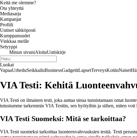
Keitä me olemme?
Ota yhteyttä
Mediasarja
Kampanjat
Profiili
Uutiset sähköposti
Kumppanuudet
Vinkkaa meille
Setyyppi
Minun sivuni
Aloita
Uutiskirje
Luokat
Vapaa
Urheilu
Seikkailu
Business
Gadgetit
Lapset
Terveys
Kotiin
Naiset
Hä
VIA Testi: Kehitä Luonteenvahv
VIA Testi on ilmainen testi, joka auttaa sinua tunnistamaan omat luonte
tutustumme tarkemmin VIA Testiin, sen hyötyihin ja siihen, miten voit 
VIA Testi Suomeksi: Mitä se tarkoittaa?
VIA Testi suomeksi tarkoittaa luonteenvahvuuksien testiä. Testi peru