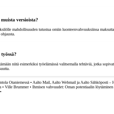
 muista versioista?
ksilölle mahdollisuuden tutustua omiin luonteenvahvuuksiinsa maksutta. 
 ohjausta.
 työssä?
mään niitä esimerkiksi työelämässä valitsemalla tehtäviä, jotka sopivat
suutta.
intola Otaniemessä
•
Aalto Mail, Aalto Webmail ja Aalto Sähköposti – H
a
•
Ville Brummer
•
Ihmisen vahvuudet: Oman potentiaalin löytäminen
•