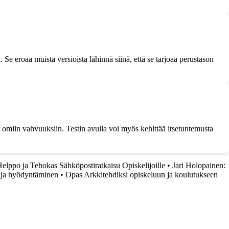
Se eroaa muista versioista lähinnä siinä, että se tarjoaa perustason
 omiin vahvuuksiin. Testin avulla voi myös kehittää itsetuntemusta
elppo ja Tehokas Sähköpostiratkaisu Opiskelijoille
•
Jari Holopainen:
 ja hyödyntäminen
•
Opas Arkkitehdiksi opiskeluun ja koulutukseen