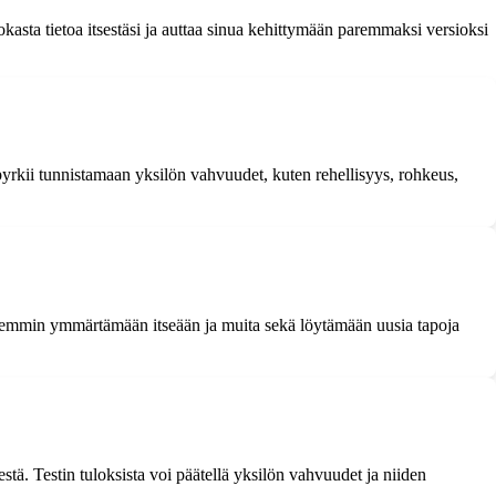
asta tietoa itsestäsi ja auttaa sinua kehittymään paremmaksi versioksi
pyrkii tunnistamaan yksilön vahvuudet, kuten rehellisyys, rohkeus,
paremmin ymmärtämään itseään ja muita sekä löytämään uusia tapoja
stä. Testin tuloksista voi päätellä yksilön vahvuudet ja niiden