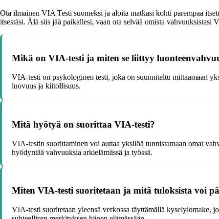
Ota ilmainen VIA Testi suomeksi ja aloita matkasi kohti parempaa itsetu
itsestäsi. Älä siis jää paikallesi, vaan ota selvää omista vahvuuksistasi 
Mikä on VIA-testi ja miten se liittyy luonteenvahvu
VIA-testi on psykologinen testi, joka on suunniteltu mittaamaan yk
luovuus ja kiitollisuus.
Mitä hyötyä on suorittaa VIA-testi?
VIA-testin suorittaminen voi auttaa yksilöä tunnistamaan omat vah
hyödyntää vahvuuksia arkielämässä ja työssä.
Miten VIA-testi suoritetaan ja mitä tuloksista voi pä
VIA-testi suoritetaan yleensä verkossa täyttämällä kyselylomake, jos
suhteellisen merkityksen hänen elämässään.