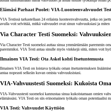
auttaa tunnistamaan nämä vahvuudet ja antaa sinulle työkaluja oman po
Elämäsi Parhaat Puolet: VIA-Luonteenvahvuudet Test
VIA Testissä tarkastellaan 24 erilaista luonteenvahvuutta, jotka on jaett
avulla voit selvittää, mitkä vahvuudet ovat sinun vahvuuksiasi ja miten v
Via Character Testi Suomeksi: Vahvuuksi
Via Character Testi suomeksi auttaa sinua ymmärtämään paremmin omaa per
paremmiksi. VIA Testi antaa sinulle myös vinkkejä siitä, miten voit hyö
Ilmainen VIA Testi: Ota Askel kohti Itsetuntemusta
Ilmainen VIA Testi on loistava työkalu oman itsetuntemuksen lisäämiseen
antaa nopeasti selkeän kuvan omista vahvuuksistasi.
VIA-Vahvuustesti Suomeksi: Kukoista Om
VIA-Vahvuustesti suomeksi kannustaa sinua kukoistamaan omien vahvuuks
elämässäsi. VIA Testi on siis erinomainen työkalu oman potentiaalisi 
VIA Testi: Vahvuudet Käyttöön