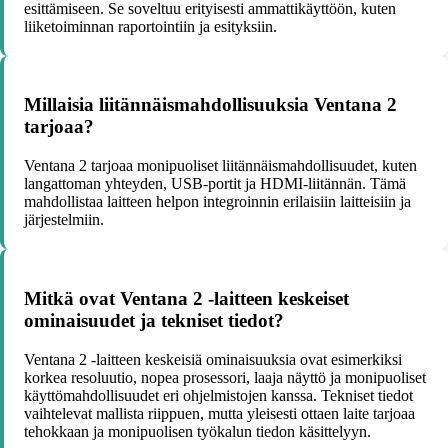
esittämiseen. Se soveltuu erityisesti ammattikäyttöön, kuten
liiketoiminnan raportointiin ja esityksiin.
Millaisia liitännäismahdollisuuksia Ventana 2
tarjoaa?
Ventana 2 tarjoaa monipuoliset liitännäismahdollisuudet, kuten
langattoman yhteyden, USB-portit ja HDMI-liitännän. Tämä
mahdollistaa laitteen helpon integroinnin erilaisiin laitteisiin ja
järjestelmiin.
Mitkä ovat Ventana 2 -laitteen keskeiset
ominaisuudet ja tekniset tiedot?
Ventana 2 -laitteen keskeisiä ominaisuuksia ovat esimerkiksi
korkea resoluutio, nopea prosessori, laaja näyttö ja monipuoliset
käyttömahdollisuudet eri ohjelmistojen kanssa. Tekniset tiedot
vaihtelevat mallista riippuen, mutta yleisesti ottaen laite tarjoaa
tehokkaan ja monipuolisen työkalun tiedon käsittelyyn.