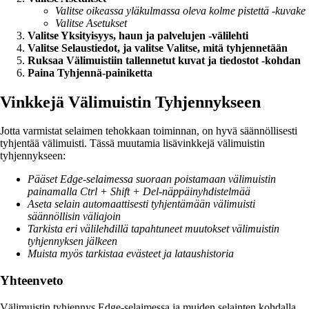
Valitse oikeassa yläkulmassa oleva kolme pistettä -kuvake
Valitse Asetukset
Valitse Yksityisyys, haun ja palvelujen -välilehti
Valitse Selaustiedot, ja valitse Valitse, mitä tyhjennetään
Ruksaa Välimuistiin tallennetut kuvat ja tiedostot -kohdan
Paina Tyhjennä-painiketta
Vinkkejä Välimuistin Tyhjennykseen
Jotta varmistat selaimen tehokkaan toiminnan, on hyvä säännöllisesti
tyhjentää välimuisti. Tässä muutamia lisävinkkejä välimuistin
tyhjennykseen:
Pääset Edge-selaimessa suoraan poistamaan välimuistin
painamalla Ctrl + Shift + Del-näppäinyhdistelmää
Aseta selain automaattisesti tyhjentämään välimuisti
säännöllisin väliajoin
Tarkista eri välilehdillä tapahtuneet muutokset välimuistin
tyhjennyksen jälkeen
Muista myös tarkistaa evästeet ja lataushistoria
Yhteenveto
Välimuistin tyhjennys Edge-selaimessa ja muiden selainten kohdalla