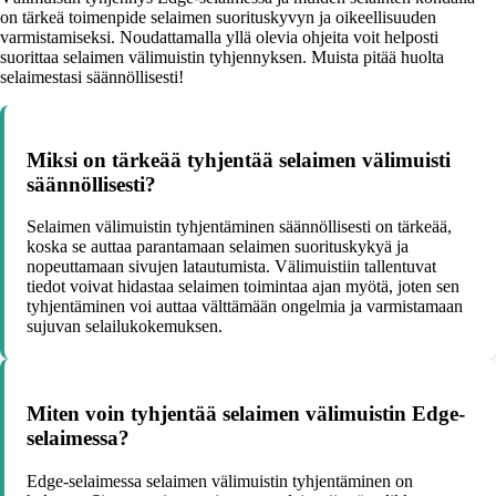
on tärkeä toimenpide selaimen suorituskyvyn ja oikeellisuuden
varmistamiseksi. Noudattamalla yllä olevia ohjeita voit helposti
suorittaa selaimen välimuistin tyhjennyksen. Muista pitää huolta
selaimestasi säännöllisesti!
Miksi on tärkeää tyhjentää selaimen välimuisti
säännöllisesti?
Selaimen välimuistin tyhjentäminen säännöllisesti on tärkeää,
koska se auttaa parantamaan selaimen suorituskykyä ja
nopeuttamaan sivujen latautumista. Välimuistiin tallentuvat
tiedot voivat hidastaa selaimen toimintaa ajan myötä, joten sen
tyhjentäminen voi auttaa välttämään ongelmia ja varmistamaan
sujuvan selailukokemuksen.
Miten voin tyhjentää selaimen välimuistin Edge-
selaimessa?
Edge-selaimessa selaimen välimuistin tyhjentäminen on