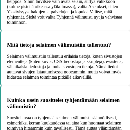
helppoa. Sinun tarvitsee vain avata selain, siirtyä valikkoon
(kolme pistettä oikeassa yläkulmassa), valita Asetukset, sitten
Yksityisyys, hakujen ja palvelujen ja lopuksi Valitse, mitä
tyhjennät. Sieltä voit valita Tyhjennä välimuisti nyt ja vahvistaa
toiminnon.
Mitä tietoja selaimen välimuistiin tallentuu?
Selaimen välimuistiin tallentuu erilaisia tietoja, kuten sivustojen
elementtejä (kuten kuvia, CSS-tiedostoja ja skriptejä), evästeitä,
väliaikaisia tiedostoja ja muita sivustojen tietoja. Nämä tiedot
auttavat sivujen latautumisessa nopeammin, mutta voivat myös
hidastaa selaimen toimintaa pitkällä aikavälillä.
Kuinka usein suosittelet tyhjentämään selaimen
välimuistin?
Suositeltavaa on tyhjentää selaimen välimuisti säännöllisesti,
esimerkiksi kerran kuukaudessa tai aina kun huomaat selaimen
toimivan hitaammin kuin tavallisesti. Tämä auttaa ylläpitämään