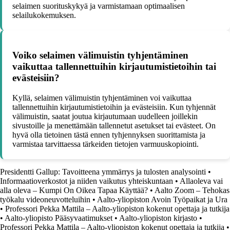
selaimen suorituskykyä ja varmistamaan optimaalisen
selailukokemuksen.
Voiko selaimen välimuistin tyhjentäminen
vaikuttaa tallennettuihin kirjautumistietoihin tai
evästeisiin?
Kyllä, selaimen välimuistin tyhjentäminen voi vaikuttaa
tallennettuihin kirjautumistietoihin ja evästeisiin. Kun tyhjennät
välimuistin, saatat joutua kirjautumaan uudelleen joillekin
sivustoille ja menettämään tallennetut asetukset tai evästeet. On
hyvä olla tietoinen tästä ennen tyhjennyksen suorittamista ja
varmistaa tarvittaessa tärkeiden tietojen varmuuskopiointi.
Presidentti Gallup: Tavoitteena ymmärrys ja tulosten analysointi
•
Informaatioverkostot ja niiden vaikutus yhteiskuntaan
•
Allaoleva vai
alla oleva – Kumpi On Oikea Tapaa Käyttää?
•
Aalto Zoom – Tehokas
työkalu videoneuvotteluihin
•
Aalto-yliopiston Avoin Työpaikat ja Ura
•
Professori Pekka Mattila – Aalto-yliopiston kokenut opettaja ja tutkija
•
Aalto-yliopisto Pääsyvaatimukset
•
Aalto-yliopiston kirjasto
•
Professori Pekka Mattila – Aalto-yliopiston kokenut opettaja ja tutkija
•