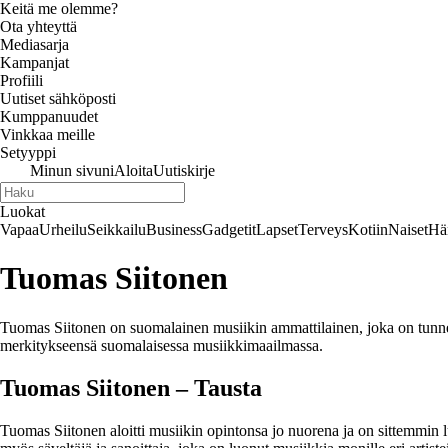
Keitä me olemme?
Ota yhteyttä
Mediasarja
Kampanjat
Profiili
Uutiset sähköposti
Kumppanuudet
Vinkkaa meille
Setyyppi
Minun sivuni
Aloita
Uutiskirje
Luokat
Vapaa
Urheilu
Seikkailu
Business
Gadgetit
Lapset
Terveys
Kotiin
Naiset
Hä
Tuomas Siitonen
Tuomas Siitonen on suomalainen musiikin ammattilainen, joka on tunne
merkitykseensä suomalaisessa musiikkimaailmassa.
Tuomas Siitonen – Tausta
Tuomas Siitonen aloitti musiikin opintonsa jo nuorena ja on sittemmin