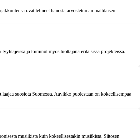
hjakkuutensa ovat tehneet hänestä arvostetun ammattilaisen
ylilajeissa ja toiminut myös tuottajana erilaisissa projekteissa.
ut laajaa suosiota Suomessa. Aavikko puolestaan on kokeellisempaa
ronisesta musiikista kuin kokeellisestakin musiikista. Siitosen