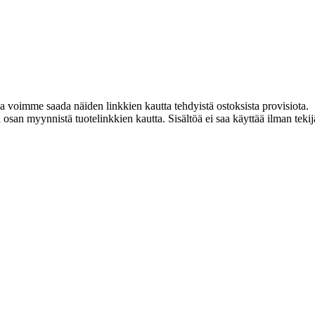
ja voimme saada näiden linkkien kautta tehdyistä ostoksista provisiota.
an myynnistä tuotelinkkien kautta. Sisältöä ei saa käyttää ilman tekijän