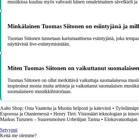
musiikissa kuuluu myös vahvasti hänen omaleimainen sävelkieli ja 
Minkälainen Tuomas Siitonen on esiintyjänä ja mi
Tuomas Siitonen tunnetaan karismaattisena esiintyjänä, joka tempaa
näyttävistä live-esiintymisistään.
Miten Tuomas Siitonen on vaikuttanut suomalaiseen
Tuomas Siitonen on ollut merkittävä vaikuttaja suomalaisessa musi
inspiroinut monia muita artisteja ja vaikuttanut suomalaisen musiiki
suomalaiseen musiikkihistoriaan.
Aalto Shop: Osta Vaatteita ja Muotia helposti ja kätevästi
•
Työelämäpro
Espoossa ja Otaniemessä
•
Henry Tirri: Visionääri teknologian ja innov
Markus Turunen – Suurenmoisen Urheilijan Tarina
•
Elokuvatuottajan
Setyyppi
Keitä me olemme?