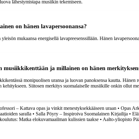
luova lähestymistapa musiikin tekemiseen.
llainen on hänen lavapersoonansa?
 yleisön mukaansa energisellä lavapreesenssillään. Hänen lavapersoonan
 musiikkikenttään ja millainen on hänen merkityksensä
ikkikentässä monipuolisen uransa ja luovan panoksensa kautta. Hänen 
n kehitykseen. Siitosen merkitys suomalaiselle musiikille onkin ollut me
fessori – Kattava opas ja vinkit menestyksekkääseen uraan
•
Opas Ark
aatioiden saralla
•
Salla Pöyry – Inspiroiva Suomalainen Kirjailija
•
Elä
 koulutus: Matka elokuvamaailman kulissien taakse
•
Aalto-yliopisto P