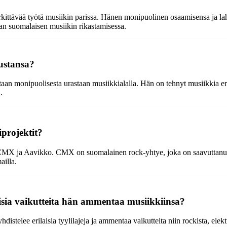
kittävää työtä musiikin parissa. Hänen monipuolinen osaamisensa ja la
n suomalaisen musiikin rikastamisessa.
ustansa?
n monipuolisesta urastaan musiikkialalla. Hän on tehnyt musiikkia eri ty
.
projektit?
ten CMX ja Aavikko. CMX on suomalainen rock-yhtye, joka on saavuttan
ailla.
aisia vaikutteita hän ammentaa musiikkiinsa?
stelee erilaisia tyylilajeja ja ammentaa vaikutteita niin rockista, elekt