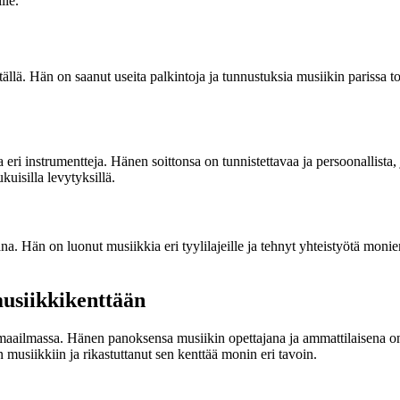
lle.
llä. Hän on saanut useita palkintoja ja tunnustuksia musiikin parissa t
 eri instrumentteja. Hänen soittonsa on tunnistettavaa ja persoonallista
kuisilla levytyksillä.
 Hän on luonut musiikkia eri tyylilajeille ja tehnyt yhteistyötä monien e
usiikkikenttään
aailmassa. Hänen panoksensa musiikin opettajana ja ammattilaisena on o
usiikkiin ja rikastuttanut sen kenttää monin eri tavoin.