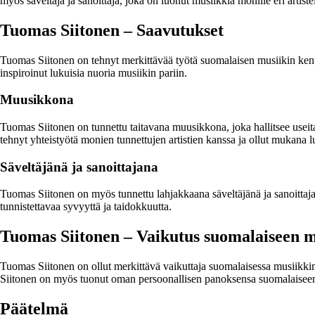
myös säveltäjä ja sanoittaja, joka on luonut musiikkia monille eri artistei
Tuomas Siitonen – Saavutukset
Tuomas Siitonen on tehnyt merkittävää työtä suomalaisen musiikin kentä
inspiroinut lukuisia nuoria musiikin pariin.
Muusikkona
Tuomas Siitonen on tunnettu taitavana muusikkona, joka hallitsee useita
tehnyt yhteistyötä monien tunnettujen artistien kanssa ja ollut mukana lu
Säveltäjänä ja sanoittajana
Tuomas Siitonen on myös tunnettu lahjakkaana säveltäjänä ja sanoittajana.
tunnistettavaa syvyyttä ja taidokkuutta.
Tuomas Siitonen – Vaikutus suomalaiseen m
Tuomas Siitonen on ollut merkittävä vaikuttaja suomalaisessa musiikkim
Siitonen on myös tuonut oman persoonallisen panoksensa suomalaiseen m
Päätelmä