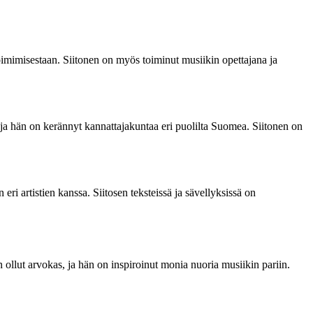
oimimisestaan. Siitonen on myös toiminut musiikin opettajana ja
, ja hän on kerännyt kannattajakuntaa eri puolilta Suomea. Siitonen on
ri artistien kanssa. Siitosen teksteissä ja sävellyksissä on
llut arvokas, ja hän on inspiroinut monia nuoria musiikin pariin.