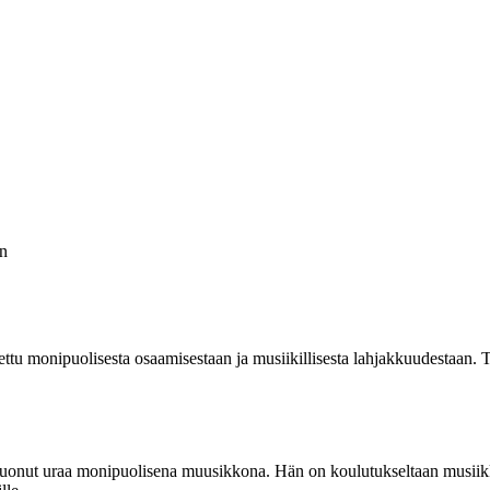
n
ttu monipuolisesta osaamisestaan ja musiikillisesta lahjakkuudestaan.
 luonut uraa monipuolisena muusikkona. Hän on koulutukseltaan musiikki