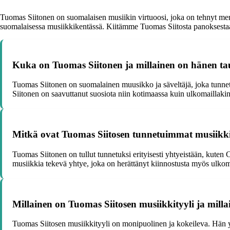
Tuomas Siitonen on suomalaisen musiikin virtuoosi, joka on tehnyt mer
suomalaisessa musiikkikentässä. Kiitämme Tuomas Siitosta panoksestaa
Kuka on Tuomas Siitonen ja millainen on hänen ta
Tuomas Siitonen on suomalainen muusikko ja säveltäjä, joka tunnetaa
Siitonen on saavuttanut suosiota niin kotimaassa kuin ulkomaillakin
Mitkä ovat Tuomas Siitosen tunnetuimmat musiikki
Tuomas Siitonen on tullut tunnetuksi erityisesti yhtyeistään, ku
musiikkia tekevä yhtye, joka on herättänyt kiinnostusta myös ulkom
Millainen on Tuomas Siitosen musiikkityyli ja mill
Tuomas Siitosen musiikkityyli on monipuolinen ja kokeileva. Hän yhdi