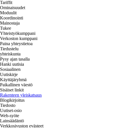
Tariffit
Ominaisuudet
Moduulit
Koordinointi
Mainostaja
Tukee
Yhteistyökumppani
Verkoston kumppani
Paina yhteystietoa
Tiedustelu
yhteiskunta
Pysy ajan tasalla
Hanki uutisia
Sosiaalinen
Uutiskirje
Käyttäjäryhmä
Paikallinen väestö
Sisäiset linkit
Rakenteen yleiskatsaus
Blogikirjoitus
Tiedosto
Uutiset-osio
Web-syöte
Lainsäädäntö
Verkkosivuston evästeet