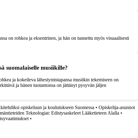
sa on rohkea ja eksentrinen, ja hän on tunnettu myös visuaalisesti
 suomalaiselle musiikille?
rohkea ja kokeileva lähestymistapansa musiikin tekemiseen on
rkittävä ja hänen tuotantonsa on jättänyt pysyvän jäljen
kitehdiksi opiskeluun ja koulutukseen Suomessa
•
Opiskelija-asunnot
mäntieteiden Teknologiat: Edistysaskeleet Lääketieteen Alalla
•
ääsyvaatimukset
•