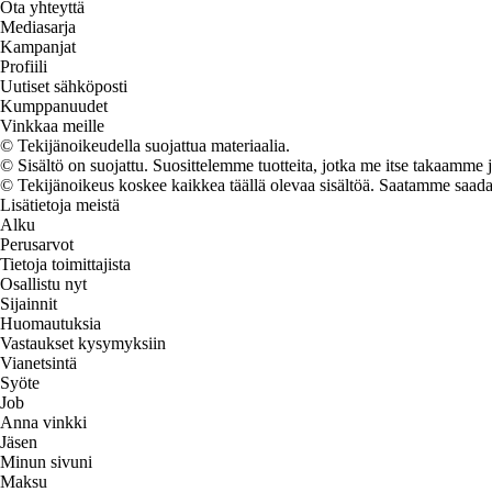
Ota yhteyttä
Mediasarja
Kampanjat
Profiili
Uutiset sähköposti
Kumppanuudet
Vinkkaa meille
© Tekijänoikeudella suojattua materiaalia.
© Sisältö on suojattu. Suosittelemme tuotteita, jotka me itse takaamme 
© Tekijänoikeus koskee kaikkea täällä olevaa sisältöä. Saatamme saada os
Lisätietoja meistä
Alku
Perusarvot
Tietoja toimittajista
Osallistu nyt
Sijainnit
Huomautuksia
Vastaukset kysymyksiin
Vianetsintä
Syöte
Job
Anna vinkki
Jäsen
Minun sivuni
Maksu