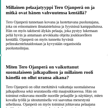
Millainen pelaajatyyppi Tero Ojanperä on ja
mitkä ovat hänen vahvuutensa kentällä?
Tero Ojanperä tunnetaan kovana ja luotettavana puolustajana,
joka on erinomainen ilmataisteluissa ja fyysisissä kamppailuissa.
Hän on myös taktisesti älykäs pelaaja, joka pystyy lukemaan
peliä hyvin ja antamaan arvokkaita ohjeita joukkueelleen
kentällä. Ojanperä on myös tunnettu hyvästä
pelinrakentelutaidostaan ja kyvystään organisoida
puolustuslinjaa.
Miten Tero Ojanperä on vaikuttanut
suomalaiseen jalkapalloon ja millainen rooli
hänellä on ollut uransa aikana?
Tero Ojanperä on ollut merkittävä vaikuttaja suomalaisessa
jalkapallossa sekä seuratasolla että maajoukkueessa. Hän on
toiminut esikuvana monille nuorille pelaajille ja näyttänyt, miten
kovalla työllä ja sitoutumisella voi saavuttaa menestystä
urheilussa. Ojanperä on myös toiminut johtavana pelaajana