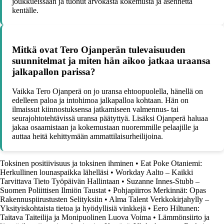
joukkueissaan ja tuonut arvokasta kokemusta ja asennetta
kentälle.
Mitkä ovat Tero Ojanperän tulevaisuuden
suunnitelmat ja miten hän aikoo jatkaa uraansa
jalkapallon parissa?
Vaikka Tero Ojanperä on jo uransa ehtoopuolella, hänellä on
edelleen paloa ja intohimoa jalkapalloa kohtaan. Hän on
ilmaissut kiinnostuksensa jatkamiseen valmennus- tai
seurajohtotehtävissä uransa päätyttyä. Lisäksi Ojanperä haluaa
jakaa osaamistaan ja kokemustaan nuoremmille pelaajille ja
auttaa heitä kehittymään ammattilaisurheilijoina.
Toksinen positiivisuus ja toksinen ihminen
•
Eat Poke Otaniemi:
Herkullinen lounaspaikka lähelläsi
•
Workday Aalto – Kaikki
Tarvittava Tieto Työpäivän Hallintaan
•
Suzanne Innes-Stubb –
Suomen Poliittisen Ilmiön Taustat
•
Pohjapiirros Merkinnät: Opas
Rakennuspiirustusten Selityksiin
•
Alma Talent Verkkokirjahylly –
Yksityiskohtaista tietoa ja hyödyllisiä vinkkejä
•
Eero Hiltunen:
Taitava Taiteilija ja Monipuolinen Luova Voima
•
Lämmönsiirto ja