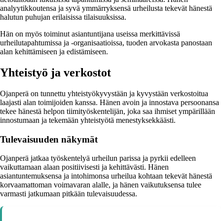
analyytikkoutensa ja syvä ymmärryksensä urheilusta tekevät hänestä
halutun puhujan erilaisissa tilaisuuksissa.
Hän on myös toiminut asiantuntijana useissa merkittävissä
urheilutapahtumissa ja -organisaatioissa, tuoden arvokasta panostaan
alan kehittämiseen ja edistämiseen.
Yhteistyö ja verkostot
Ojanperä on tunnettu yhteistyökyvystään ja kyvystään verkostoitua
laajasti alan toimijoiden kanssa. Hänen avoin ja innostava persoonansa
tekee hänestä helpon tiimityöskentelijän, joka saa ihmiset ympärillään
innostumaan ja tekemään yhteistyötä menestyksekkäästi.
Tulevaisuuden näkymät
Ojanperä jatkaa työskentelyä urheilun parissa ja pyrkii edelleen
vaikuttamaan alaan positiivisesti ja kehittävästi. Hänen
asiantuntemuksensa ja intohimonsa urheilua kohtaan tekevät hänestä
korvaamattoman voimavaran alalle, ja hänen vaikutuksensa tulee
varmasti jatkumaan pitkään tulevaisuudessa.