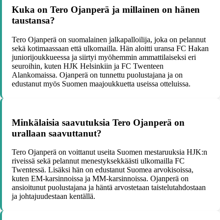
Kuka on Tero Ojanperä ja millainen on hänen
taustansa?
Tero Ojanperä on suomalainen jalkapalloilija, joka on pelannut
sekä kotimaassaan että ulkomailla. Hän aloitti uransa FC Hakan
juniorijoukkueessa ja siirtyi myöhemmin ammattilaiseksi eri
seuroihin, kuten HJK Helsinkiin ja FC Twenteen
Alankomaissa. Ojanperä on tunnettu puolustajana ja on
edustanut myös Suomen maajoukkuetta useissa otteluissa.
Minkälaisia saavutuksia Tero Ojanperä on
urallaan saavuttanut?
Tero Ojanperä on voittanut useita Suomen mestaruuksia HJK:n
riveissä sekä pelannut menestyksekkäästi ulkomailla FC
Twentessä. Lisäksi hän on edustanut Suomea arvokisoissa,
kuten EM-karsinnoissa ja MM-karsinnoissa. Ojanperä on
ansioitunut puolustajana ja häntä arvostetaan taistelutahdostaan
ja johtajuudestaan kentällä.