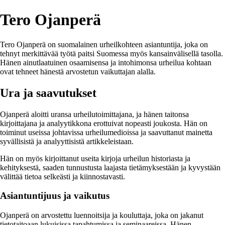
Tero Ojanperä
Tero Ojanperä on suomalainen urheilkohteen asiantuntija, joka on
tehnyt merkittävää työtä paitsi Suomessa myös kansainvälisellä tasolla.
Hänen ainutlaatuinen osaamisensa ja intohimonsa urheilua kohtaan
ovat tehneet hänestä arvostetun vaikuttajan alalla.
Ura ja saavutukset
Ojanperä aloitti uransa urheilutoimittajana, ja hänen taitonsa
kirjoittajana ja analyytikkona erottuivat nopeasti joukosta. Hän on
toiminut useissa johtavissa urheilumedioissa ja saavuttanut mainetta
syvällisistä ja analyyttisistä artikkeleistaan.
Hän on myös kirjoittanut useita kirjoja urheilun historiasta ja
kehityksestä, saaden tunnustusta laajasta tietämyksestään ja kyvystään
välittää tietoa selkeästi ja kiinnostavasti.
Asiantuntijuus ja vaikutus
Ojanperä on arvostettu luennoitsija ja kouluttaja, joka on jakanut
tietotaitoaan lukuisissa tapahtumissa ja seminaareissa. Hänen