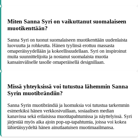
Miten Sanna Syri on vaikuttanut suomalaiseen
muotikenttään?
Sanna Syri on tuonut suomalaiseen muotikenttään uudenlaista
luovuutta ja rohkeutta. Hänen tyylinsä erottuu massasta
omaperäisyydellään ja kokeellisuudellaan. Syri on inspiroinut
muita suunnittelijoita ja nostanut suomalaista muotia
kansainväliselle tasolle omaperäisellä designillaan.
Missä yhteyksissä voi tutustua lähemmin Sanna
Syrin muotibrändiin?
Sanna Syrin muotibrändiä ja luomuksia voi tutustua tarkemmin
esimerkiksi hänen verkkosivuillaan, sosiaalisen median
kanavissa sekä erilaisissa muotitapahtumissa ja näyttelyissä. Syri
järjestää myös aika ajoin pop-up-tapahtumia, joissa voi kokea
lähietäisyydeltä hänen ainutlaatuisen muotimaailmansa.