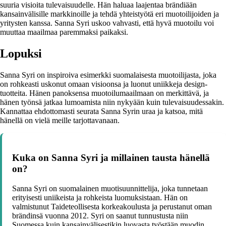
suuria visioita tulevaisuudelle. Hän haluaa laajentaa brändiään
kansainvälisille markkinoille ja tehdä yhteistyötä eri muotoilijoiden ja
yritysten kanssa. Sanna Syri uskoo vahvasti, että hyvä muotoilu voi
muuttaa maailmaa paremmaksi paikaksi.
Lopuksi
Sanna Syri on inspiroiva esimerkki suomalaisesta muotoilijasta, joka
on rohkeasti uskonut omaan visioonsa ja luonut uniikkeja design-
tuotteita. Hänen panoksensa muotoilumaailmaan on merkittävä, ja
hänen työnsä jatkaa lumoamista niin nykyään kuin tulevaisuudessakin.
Kannattaa ehdottomasti seurata Sanna Syrin uraa ja katsoa, mitä
hänellä on vielä meille tarjottavanaan.
Kuka on Sanna Syri ja millainen tausta hänellä
on?
Sanna Syri on suomalainen muotisuunnittelija, joka tunnetaan
erityisesti uniikeista ja rohkeista luomuksistaan. Hän on
valmistunut Taideteollisesta korkeakoulusta ja perustanut oman
brändinsä vuonna 2012. Syri on saanut tunnustusta niin
Suomessa kuin kansainvälisestikin luovasta työstään muodin