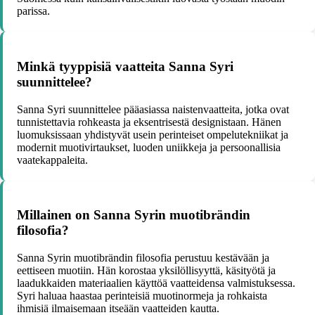
parissa.
Minkä tyyppisiä vaatteita Sanna Syri
suunnittelee?
Sanna Syri suunnittelee pääasiassa naistenvaatteita, jotka ovat
tunnistettavia rohkeasta ja eksentrisestä designistaan. Hänen
luomuksissaan yhdistyvät usein perinteiset ompelutekniikat ja
modernit muotivirtaukset, luoden uniikkeja ja persoonallisia
vaatekappaleita.
Millainen on Sanna Syrin muotibrändin
filosofia?
Sanna Syrin muotibrändin filosofia perustuu kestävään ja
eettiseen muotiin. Hän korostaa yksilöllisyyttä, käsityötä ja
laadukkaiden materiaalien käyttöä vaatteidensa valmistuksessa.
Syri haluaa haastaa perinteisiä muotinormeja ja rohkaista
ihmisiä ilmaisemaan itseään vaatteiden kautta.