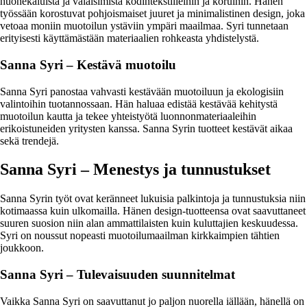
huonekaluista ja valaisimista kodintekstiileihin ja koruihin. Hänen
työssään korostuvat pohjoismaiset juuret ja minimalistinen design, joka
vetoaa moniin muotoilun ystäviin ympäri maailmaa. Syri tunnetaan
erityisesti käyttämästään materiaalien rohkeasta yhdistelystä.
Sanna Syri – Kestävä muotoilu
Sanna Syri panostaa vahvasti kestävään muotoiluun ja ekologisiin
valintoihin tuotannossaan. Hän haluaa edistää kestävää kehitystä
muotoilun kautta ja tekee yhteistyötä luonnonmateriaaleihin
erikoistuneiden yritysten kanssa. Sanna Syrin tuotteet kestävät aikaa
sekä trendejä.
Sanna Syri – Menestys ja tunnustukset
Sanna Syrin työt ovat keränneet lukuisia palkintoja ja tunnustuksia niin
kotimaassa kuin ulkomailla. Hänen design-tuotteensa ovat saavuttaneet
suuren suosion niin alan ammattilaisten kuin kuluttajien keskuudessa.
Syri on noussut nopeasti muotoilumaailman kirkkaimpien tähtien
joukkoon.
Sanna Syri – Tulevaisuuden suunnitelmat
Vaikka Sanna Syri on saavuttanut jo paljon nuorella iällään, hänellä on