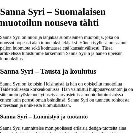
Sanna Syri – Suomalaisen
muotoilun nouseva tähti
Sanna Syri on nuori ja lahjakas suomalainen muotoilija, joka on
noussut nopeasti alan tunnetuksi tekijäksi. Hänen tyylinsä on saanut
paljon huomiota sekä kotimaassa että kansainvälisesti. Tässä
artikkelissa tutustumme tarkemmin Sanna Syriin ja hänen upeisiin
luomuksiinsa.
Sanna Syri – Tausta ja koulutus
Sanna Syri on kotoisin Helsingistä ja hän on opiskellut muotoilua
Taideteollisessa korkeakoulussa. Hän valmistui huippuarvosanoin ja on
sittemmin työskennellyt useissa arvostetuissa muotoilutoimistoissa
ennen kuin perusti oman brändinsä. Sanna Syri on tunnettu rohkeasta
otteestaan ja uniikeista luomuksistaan.
Sanna Syri – Luomistyö ja tuotanto
Sanna Syri suunnittelee monipuolisesti erilaisia design-tuotteita aina