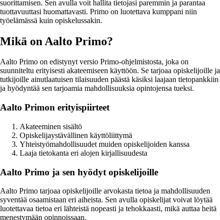
suorittamisen. Sen avulla voit hallita tietojasi paremmin ja parantaa
tuottavuuttasi huomattavasti. Primo on luotettava kumppani niin
työelämässä kuin opiskelussakin.
Mikä on Aalto Primo?
Aalto Primo on edistynyt versio Primo-ohjelmistosta, joka on
suunniteltu erityisesti akateemiseen käyttöön. Se tarjoaa opiskelijoille ja
tutkijoille ainutlaatuisen tilaisuuden päästä käsiksi laajaan tietopankkiin
ja hyödyntää sen tarjoamia mahdollisuuksia opintojensa tueksi.
Aalto Primon erityispiirteet
Akateeminen sisältö
Opiskelijaystävällinen käyttöliittymä
Yhteistyömahdollisuudet muiden opiskelijoiden kanssa
Laaja tietokanta eri alojen kirjallisuudesta
Aalto Primo ja sen hyödyt opiskelijoille
Aalto Primo tarjoaa opiskelijoille arvokasta tietoa ja mahdollisuuden
syventää osaamistaan eri aiheista. Sen avulla opiskelijat voivat löytää
luotettavaa tietoa eri lähteistä nopeasti ja tehokkaasti, mikä auttaa heitä
menestymään opinnoissaan.