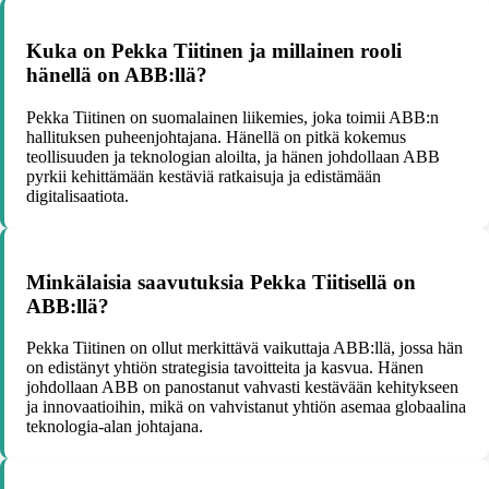
Kuka on Pekka Tiitinen ja millainen rooli
hänellä on ABB:llä?
Pekka Tiitinen on suomalainen liikemies, joka toimii ABB:n
hallituksen puheenjohtajana. Hänellä on pitkä kokemus
teollisuuden ja teknologian aloilta, ja hänen johdollaan ABB
pyrkii kehittämään kestäviä ratkaisuja ja edistämään
digitalisaatiota.
Minkälaisia saavutuksia Pekka Tiitisellä on
ABB:llä?
Pekka Tiitinen on ollut merkittävä vaikuttaja ABB:llä, jossa hän
on edistänyt yhtiön strategisia tavoitteita ja kasvua. Hänen
johdollaan ABB on panostanut vahvasti kestävään kehitykseen
ja innovaatioihin, mikä on vahvistanut yhtiön asemaa globaalina
teknologia-alan johtajana.