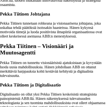
ABB:llä, tuoden mukanaan innovatiivisia näkemyksiä ja strategista
osaamista.
Pekka Tiitinen Johtajana
Pekka Tiitinen tunnetaan rohkeana ja visionaarisena johtajana, joka
uskaltaa tehdä päätöksiä isoissakin haasteissa. Hänen kykynsä
motivoida tiimejä ja luoda positiivista ilmapiiriä organisaatiossa ovat
olleet keskeisessä asemassa ABB:n menestyksessä.
Pekka Tiitinen – Visionääri ja
Muutosagentti
Pekka Tiitinen on tunnettu visionäärisistä ajatuksistaan ja kyvystään
luoda uusia mahdollisuuksia. Hänen johdollaan ABB on ottanut
merkittäviä harppauksia kohti kestävää kehitystä ja digitaalista
tulevaisuutta.
Pekka Tiitinen ja Digitalisaatio
Digitalisaatio on ollut yksi Pekka Tiitisen keskeisistä strategisista
painopisteistä ABB:llä. Hänen näkemyksensä tulevaisuuden
teknologiasta ja sen tuomista mahdollisuuksista ovat olleet ohjaamassa