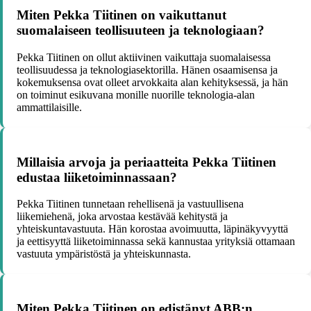
Miten Pekka Tiitinen on vaikuttanut
suomalaiseen teollisuuteen ja teknologiaan?
Pekka Tiitinen on ollut aktiivinen vaikuttaja suomalaisessa
teollisuudessa ja teknologiasektorilla. Hänen osaamisensa ja
kokemuksensa ovat olleet arvokkaita alan kehityksessä, ja hän
on toiminut esikuvana monille nuorille teknologia-alan
ammattilaisille.
Millaisia arvoja ja periaatteita Pekka Tiitinen
edustaa liiketoiminnassaan?
Pekka Tiitinen tunnetaan rehellisenä ja vastuullisena
liikemiehenä, joka arvostaa kestävää kehitystä ja
yhteiskuntavastuuta. Hän korostaa avoimuutta, läpinäkyvyyttä
ja eettisyyttä liiketoiminnassa sekä kannustaa yrityksiä ottamaan
vastuuta ympäristöstä ja yhteiskunnasta.
Miten Pekka Tiitinen on edistänyt ABB:n