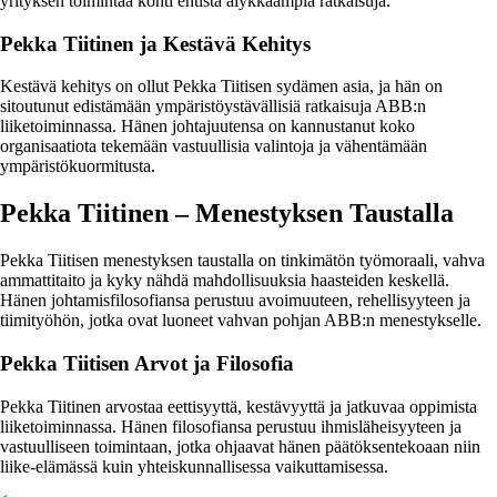
yrityksen toimintaa kohti entistä älykkäämpiä ratkaisuja.
Pekka Tiitinen ja Kestävä Kehitys
Kestävä kehitys on ollut Pekka Tiitisen sydämen asia, ja hän on
sitoutunut edistämään ympäristöystävällisiä ratkaisuja ABB:n
liiketoiminnassa. Hänen johtajuutensa on kannustanut koko
organisaatiota tekemään vastuullisia valintoja ja vähentämään
ympäristökuormitusta.
Pekka Tiitinen – Menestyksen Taustalla
Pekka Tiitisen menestyksen taustalla on tinkimätön työmoraali, vahva
ammattitaito ja kyky nähdä mahdollisuuksia haasteiden keskellä.
Hänen johtamisfilosofiansa perustuu avoimuuteen, rehellisyyteen ja
tiimityöhön, jotka ovat luoneet vahvan pohjan ABB:n menestykselle.
Pekka Tiitisen Arvot ja Filosofia
Pekka Tiitinen arvostaa eettisyyttä, kestävyyttä ja jatkuvaa oppimista
liiketoiminnassa. Hänen filosofiansa perustuu ihmisläheisyyteen ja
vastuulliseen toimintaan, jotka ohjaavat hänen päätöksentekoaan niin
liike-elämässä kuin yhteiskunnallisessa vaikuttamisessa.