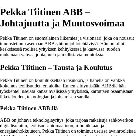
Pekka Tiitinen ABB –
Johtajuutta ja Muutosvoimaa
Pekka Tiitinen on suomalainen liikemies ja visionääri, joka on noussut
tunnustettuun asemaan ABB-yhtiön johtotehtävissä. Hän on ollut
keskeisessä roolissa yrityksen kehityksessä ja kasvussa, tuoden
mukanaan vahvaa johtajuutta ja mullistavia muutoksia.
Pekka Tiitinen – Tausta ja Koulutus
Pekka Tiitinen on koulutukseltaan insinööri, ja hänellä on vankka
kokemus teollisuuden eri aloilta. Ennen siirtymistään ABB:lle hän
työskenteli useissa kansainvälisissä yrityksissä, kartuttaen osaamistaan
liiketalouden, teknologian ja johtamisen saralla.
Pekka Tiitinen ABB:llä
ABB on johtava teknologiayritys, joka tarjoaa ratkaisuja sähköverkon
digitalisointiin, teollisuusautomaatioon, robotiikkaan ja
energiatehokkuuteen. Pekka Tiitinen on toiminut useissa avainrooleissa