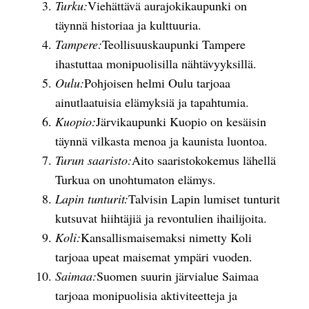
Turku:
Viehättävä aurajokikaupunki on
täynnä historiaa ja kulttuuria.
Tampere:
Teollisuuskaupunki Tampere
ihastuttaa monipuolisilla nähtävyyksillä.
Oulu:
Pohjoisen helmi Oulu tarjoaa
ainutlaatuisia elämyksiä ja tapahtumia.
Kuopio:
Järvikaupunki Kuopio on kesäisin
täynnä vilkasta menoa ja kaunista luontoa.
Turun saaristo:
Aito saaristokokemus lähellä
Turkua on unohtumaton elämys.
Lapin tunturit:
Talvisin Lapin lumiset tunturit
kutsuvat hiihtäjiä ja revontulien ihailijoita.
Koli:
Kansallismaisemaksi nimetty Koli
tarjoaa upeat maisemat ympäri vuoden.
Saimaa:
Suomen suurin järvialue Saimaa
tarjoaa monipuolisia aktiviteetteja ja