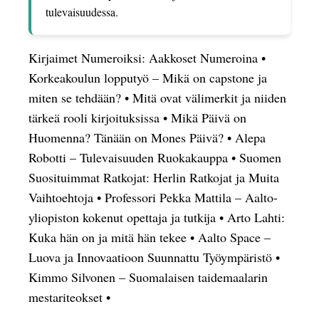
tulevaisuudessa.
Kirjaimet Numeroiksi: Aakkoset Numeroina
•
Korkeakoulun lopputyö – Mikä on capstone ja
miten se tehdään?
•
Mitä ovat välimerkit ja niiden
tärkeä rooli kirjoituksissa
•
Mikä Päivä on
Huomenna? Tänään on Mones Päivä?
•
Alepa
Robotti – Tulevaisuuden Ruokakauppa
•
Suomen
Suosituimmat Ratkojat: Herlin Ratkojat ja Muita
Vaihtoehtoja
•
Professori Pekka Mattila – Aalto-
yliopiston kokenut opettaja ja tutkija
•
Arto Lahti:
Kuka hän on ja mitä hän tekee
•
Aalto Space –
Luova ja Innovaatioon Suunnattu Työympäristö
•
Kimmo Silvonen – Suomalaisen taidemaalarin
mestariteokset
•