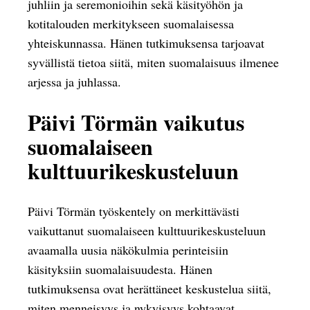
juhliin ja seremonioihin sekä käsityöhön ja
kotitalouden merkitykseen suomalaisessa
yhteiskunnassa. Hänen tutkimuksensa tarjoavat
syvällistä tietoa siitä, miten suomalaisuus ilmenee
arjessa ja juhlassa.
Päivi Törmän vaikutus
suomalaiseen
kulttuurikeskusteluun
Päivi Törmän työskentely on merkittävästi
vaikuttanut suomalaiseen kulttuurikeskusteluun
avaamalla uusia näkökulmia perinteisiin
käsityksiin suomalaisuudesta. Hänen
tutkimuksensa ovat herättäneet keskustelua siitä,
miten menneisyys ja nykyisyys kohtaavat