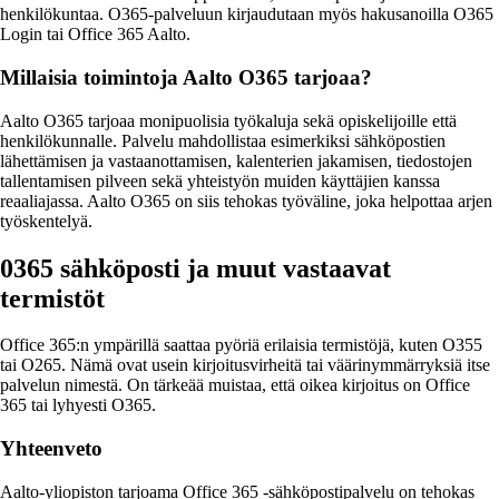
henkilökuntaa. O365-palveluun kirjaudutaan myös hakusanoilla O365
Login tai Office 365 Aalto.
Millaisia toimintoja Aalto O365 tarjoaa?
Aalto O365 tarjoaa monipuolisia työkaluja sekä opiskelijoille että
henkilökunnalle. Palvelu mahdollistaa esimerkiksi sähköpostien
lähettämisen ja vastaanottamisen, kalenterien jakamisen, tiedostojen
tallentamisen pilveen sekä yhteistyön muiden käyttäjien kanssa
reaaliajassa. Aalto O365 on siis tehokas työväline, joka helpottaa arjen
työskentelyä.
0365 sähköposti ja muut vastaavat
termistöt
Office 365:n ympärillä saattaa pyöriä erilaisia termistöjä, kuten O355
tai O265. Nämä ovat usein kirjoitusvirheitä tai väärinymmärryksiä itse
palvelun nimestä. On tärkeää muistaa, että oikea kirjoitus on Office
365 tai lyhyesti O365.
Yhteenveto
Aalto-yliopiston tarjoama Office 365 -sähköpostipalvelu on tehokas