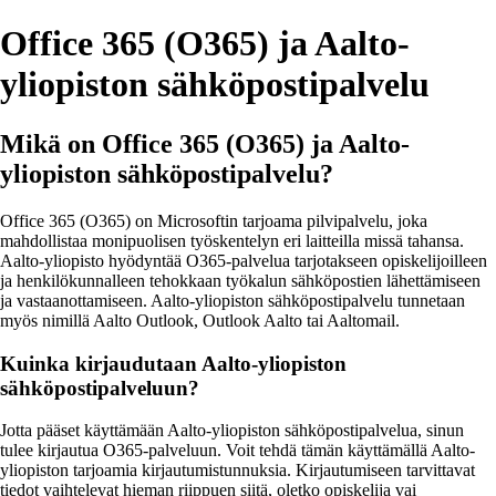
Office 365 (O365) ja Aalto-
yliopiston sähköpostipalvelu
Mikä on Office 365 (O365) ja Aalto-
yliopiston sähköpostipalvelu?
Office 365 (O365) on Microsoftin tarjoama pilvipalvelu, joka
mahdollistaa monipuolisen työskentelyn eri laitteilla missä tahansa.
Aalto-yliopisto hyödyntää O365-palvelua tarjotakseen opiskelijoilleen
ja henkilökunnalleen tehokkaan työkalun sähköpostien lähettämiseen
ja vastaanottamiseen. Aalto-yliopiston sähköpostipalvelu tunnetaan
myös nimillä Aalto Outlook, Outlook Aalto tai Aaltomail.
Kuinka kirjaudutaan Aalto-yliopiston
sähköpostipalveluun?
Jotta pääset käyttämään Aalto-yliopiston sähköpostipalvelua, sinun
tulee kirjautua O365-palveluun. Voit tehdä tämän käyttämällä Aalto-
yliopiston tarjoamia kirjautumistunnuksia. Kirjautumiseen tarvittavat
tiedot vaihtelevat hieman riippuen siitä, oletko opiskelija vai