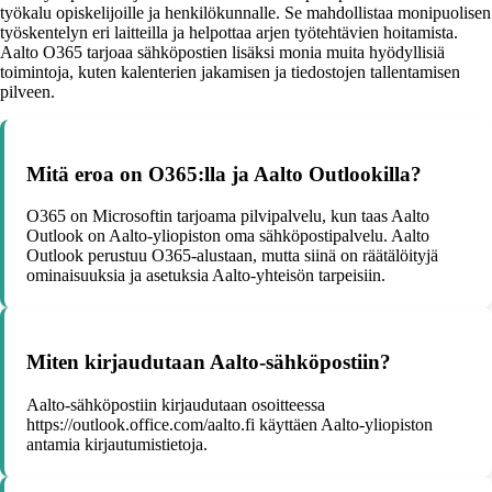
työkalu opiskelijoille ja henkilökunnalle. Se mahdollistaa monipuolisen
työskentelyn eri laitteilla ja helpottaa arjen työtehtävien hoitamista.
Aalto O365 tarjoaa sähköpostien lisäksi monia muita hyödyllisiä
toimintoja, kuten kalenterien jakamisen ja tiedostojen tallentamisen
pilveen.
Mitä eroa on O365:lla ja Aalto Outlookilla?
O365 on Microsoftin tarjoama pilvipalvelu, kun taas Aalto
Outlook on Aalto-yliopiston oma sähköpostipalvelu. Aalto
Outlook perustuu O365-alustaan, mutta siinä on räätälöityjä
ominaisuuksia ja asetuksia Aalto-yhteisön tarpeisiin.
Miten kirjaudutaan Aalto-sähköpostiin?
Aalto-sähköpostiin kirjaudutaan osoitteessa
https://outlook.office.com/aalto.fi käyttäen Aalto-yliopiston
antamia kirjautumistietoja.