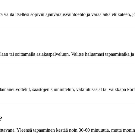
 valita itsellesi sopivin ajanvarausvaihtoehto ja varaa aika etukäteen, jo
aan tai soittamalla asiakaspalveluun. Valitse haluamasi tapaamisaika ja 
naneuvottelut, säästöjen suunnittelun, vakuutusasiat tai vaikkapa korttias
?
oidettavana. Yleensä tapaaminen kestää noin 30-60 minuuttia, mutta mon