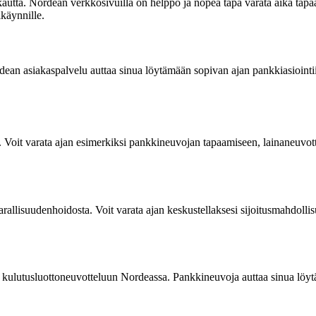
utta. Nordean verkkosivuilla on helppo ja nopea tapa varata aika ta
ikäynnille.
an asiakaspalvelu auttaa sinua löytämään sopivan ajan pankkiasiointiin.
 Voit varata ajan esimerkiksi pankkineuvojan tapaamiseen, lainaneuvotte
allisuudenhoidosta. Voit varata ajan keskustellaksesi sijoitusmahdollis
jan kulutusluottoneuvotteluun Nordeassa. Pankkineuvoja auttaa sinua löytä