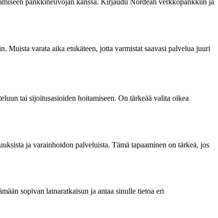
paamiseen pankkineuvojan kanssa. Kirjaudu Nordean verkkopankkiin ja
 Muista varata aika etukäteen, jotta varmistat saavasi palvelua juuri
luun tai sijoitusasioiden hoitamiseen. On tärkeää valita oikea
uuksista ja varainhoidon palveluista. Tämä tapaaminen on tärkeä, jos
mään sopivan lainaratkaisun ja antaa sinulle tietoa eri