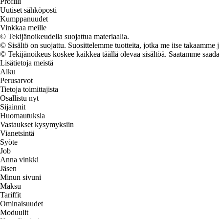
Profiili
Uutiset sähköposti
Kumppanuudet
Vinkkaa meille
© Tekijänoikeudella suojattua materiaalia.
© Sisältö on suojattu. Suosittelemme tuotteita, jotka me itse takaamme 
© Tekijänoikeus koskee kaikkea täällä olevaa sisältöä. Saatamme saada os
Lisätietoja meistä
Alku
Perusarvot
Tietoja toimittajista
Osallistu nyt
Sijainnit
Huomautuksia
Vastaukset kysymyksiin
Vianetsintä
Syöte
Job
Anna vinkki
Jäsen
Minun sivuni
Maksu
Tariffit
Ominaisuudet
Moduulit