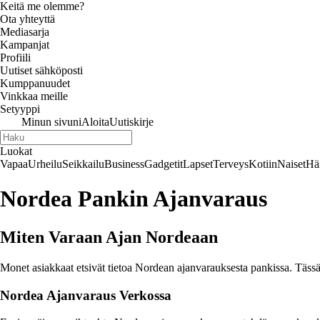
Keitä me olemme?
Ota yhteyttä
Mediasarja
Kampanjat
Profiili
Uutiset sähköposti
Kumppanuudet
Vinkkaa meille
Setyyppi
Minun sivuni
Aloita
Uutiskirje
Luokat
Vapaa
Urheilu
Seikkailu
Business
Gadgetit
Lapset
Terveys
Kotiin
Naiset
Hä
Nordea Pankin Ajanvaraus
Miten Varaan Ajan Nordeaan
Monet asiakkaat etsivät tietoa Nordean ajanvarauksesta pankissa. Täss
Nordea Ajanvaraus Verkossa