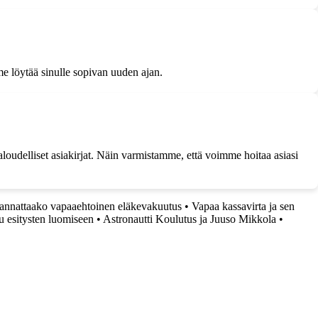
e löytää sinulle sopivan uuden ajan.
aloudelliset asiakirjat. Näin varmistamme, että voimme hoitaa asiasi
annattaako vapaaehtoinen eläkevakuutus
•
Vapaa kassavirta ja sen
lu esitysten luomiseen
•
Astronautti Koulutus ja Juuso Mikkola
•