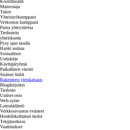
Koordinointi
Mainostaja
Tukee
Yhteistyökumppani
Verkoston kumppani
Paina yhteystietoa
Tiedustelu
yhteiskunta
Pysy ajan tasalla
Hanki uutisia
Sosiaalinen
Uutiskirje
Käyttäjäryhmä
Paikallinen väestö
Sisäiset linkit
Rakenteen yleiskatsaus
Blogikirjoitus
Tiedosto
Uutiset-osio
Web-syöte
Lainsäädäntö
Verkkosivuston evästeet
Henkilökohtaiset tiedot
Tekijänoikeus
Vaatimukset