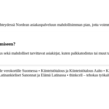
e yhteydessä Nordean asiakaspalveluun mahdollisimman pian, jotta voimm
amiseen?
sekä mahdolliset tarvittavat asiakirjat, kuten palkkatodistus tai muut t
le verokortille Suomessa
•
Kiinteistötalous ja Kiinteistötalous Aalto
•
K
atinankieliset Sanonnat ja Elämä Latinassa
•
thinkcell – tehokas työka