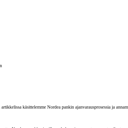
n
ä artikkelissa käsittelemme Nordea pankin ajanvarausprosessia ja anna