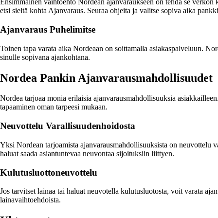
Ensimmäinen vaihtoehto Nordean ajanvaraukseen on tehdä se verkon ka
etsi sieltä kohta Ajanvaraus. Seuraa ohjeita ja valitse sopiva aika pankk
Ajanvaraus Puhelimitse
Toinen tapa varata aika Nordeaan on soittamalla asiakaspalveluun. Norde
sinulle sopivana ajankohtana.
Nordea Pankin Ajanvarausmahdollisuudet
Nordea tarjoaa monia erilaisia ajanvarausmahdollisuuksia asiakkailleen.
tapaaminen oman tarpeesi mukaan.
Neuvottelu Varallisuudenhoidosta
Yksi Nordean tarjoamista ajanvarausmahdollisuuksista on neuvottelu var
haluat saada asiantuntevaa neuvontaa sijoituksiin liittyen.
Kulutusluottoneuvottelu
Jos tarvitset lainaa tai haluat neuvotella kulutusluotosta, voit varata a
lainavaihtoehdoista.