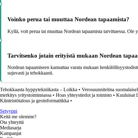
Voinko perua tai muuttaa Nordean tapaamista?
Kyllä, voit perua tai muuttaa Nordean tapaamista tarvittaessa. Ol
Tarvitsenko jotain erityistä mukaan Nordean tapa
Nordean tapaamiseen kannattaa varata mukaan henkilöllisyystodistus 
sujuvasti ja tehokkaasti.
Tehokkaasta hyppytekniikasta – Loikka
•
Verosuunnitelma suomalaisel
merkitys yritystoiminnassa
•
Hoas yhteystiedot ja toimisto
•
Kuuluisat L
Kiinteistötalous ja geoinformatiikka
•
Setyyppi
Keitä me olemme?
Ota yhteyttä
Mediasarja
Kampanjat