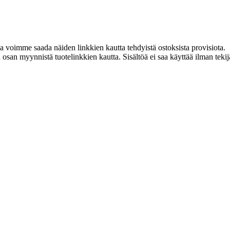
ja voimme saada näiden linkkien kautta tehdyistä ostoksista provisiota.
an myynnistä tuotelinkkien kautta. Sisältöä ei saa käyttää ilman tekijän