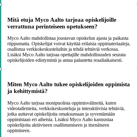
Mitä etuja Myco Aalto tarjoaa opiskelijoille
verrattuna perinteiseen opetukseen?
Myco Aalto mahdollistaa joustavan opiskelun ajasta ja paikasta
riippumatta. Opiskelijat voivat käyttää erilaisia oppimateriaaleja,
osallistua verkkokeskusteluihin ja tehdä tehtäviä verkossa.
Lisäksi Myco Aalto tarjoaa opettajille mahdollisuuden seurata
opiskelijoiden edistymistä ja antaa palautetta reaaliaikaisesti.
Miten Myco Aalto tukee opiskelijoiden oppimista
ja kehittymistä?
Myco Aalto tarjoaa monipuolisia oppimisvälineitä, kuten
videotallenteita, verkkokeskusteluja ja interaktiivisia tehtäviä,
jotka auttavat opiskelijoita omaksumaan ja syventämään
oppimistaan eri aiheista. Lisäksi Myco Aalto kannustaa
opiskelijoita aktiiviseen osallistumiseen ja itsenäiseen
oppimiseen.