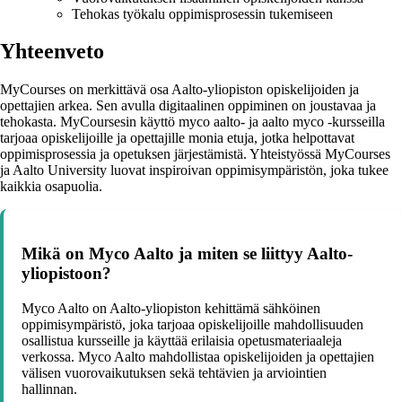
Tehokas työkalu oppimisprosessin tukemiseen
Yhteenveto
MyCourses on merkittävä osa Aalto-yliopiston opiskelijoiden ja
opettajien arkea. Sen avulla digitaalinen oppiminen on joustavaa ja
tehokasta. MyCoursesin käyttö myco aalto- ja aalto myco -kursseilla
tarjoaa opiskelijoille ja opettajille monia etuja, jotka helpottavat
oppimisprosessia ja opetuksen järjestämistä. Yhteistyössä MyCourses
ja Aalto University luovat inspiroivan oppimisympäristön, joka tukee
kaikkia osapuolia.
Mikä on Myco Aalto ja miten se liittyy Aalto-
yliopistoon?
Myco Aalto on Aalto-yliopiston kehittämä sähköinen
oppimisympäristö, joka tarjoaa opiskelijoille mahdollisuuden
osallistua kursseille ja käyttää erilaisia opetusmateriaaleja
verkossa. Myco Aalto mahdollistaa opiskelijoiden ja opettajien
välisen vuorovaikutuksen sekä tehtävien ja arviointien
hallinnan.