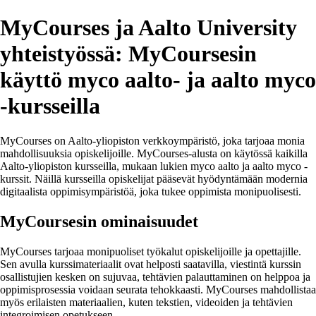
MyCourses ja Aalto University
yhteistyössä: MyCoursesin
käyttö myco aalto- ja aalto myco
-kursseilla
MyCourses on Aalto-yliopiston verkkoympäristö, joka tarjoaa monia
mahdollisuuksia opiskelijoille. MyCourses-alusta on käytössä kaikilla
Aalto-yliopiston kursseilla, mukaan lukien myco aalto ja aalto myco -
kurssit. Näillä kursseilla opiskelijat pääsevät hyödyntämään modernia
digitaalista oppimisympäristöä, joka tukee oppimista monipuolisesti.
MyCoursesin ominaisuudet
MyCourses tarjoaa monipuoliset työkalut opiskelijoille ja opettajille.
Sen avulla kurssimateriaalit ovat helposti saatavilla, viestintä kurssin
osallistujien kesken on sujuvaa, tehtävien palauttaminen on helppoa ja
oppimisprosessia voidaan seurata tehokkaasti. MyCourses mahdollistaa
myös erilaisten materiaalien, kuten tekstien, videoiden ja tehtävien
integroimisen opetukseen.