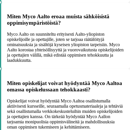
Miten Myco Aalto eroaa muista sähköisistä
oppimisympäristöistä?
Myco Aalto on suunniteltu erityisesti Aalto-yliopiston
opiskelijoille ja opettajille, joten se tarjoaa räätälöityjä
ominaisuuksia ja sisältöjä kyseisen yliopiston tarpeisiin. Myco
Aalto korostaa yhteisöllisyyttä ja vuorovaikutusta opiskelijoiden
ja opettajien välillä, mikä edistää oppimisen tehokkuutta ja
laadukkuutta.
Miten opiskelijat voivat hyödyntää Myco Aaltoa
omassa opiskelussaan tehokkaasti?
Opiskelijat voivat hyödyntää Myco Aaltoa osallistumalla
aktiivisesti kursseille, seuraamalla opetusmateriaaleja ja tehtäviä
sekä osallistumalla verkkokeskusteluihin muiden opiskelijoiden
ja opettajien kanssa. On tärkeää hyödyntää Myco Aallon
tarjoamia monipuolisia oppimisvälineitä ja mahdollisuuksia
oman oppimisen tukemiseen ja kehittämiseen.