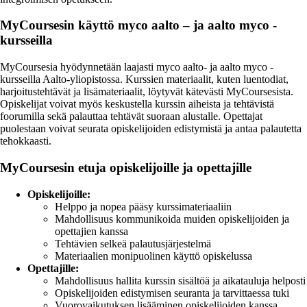
MyCoursesin käyttö myco aalto – ja aalto myco -
kursseilla
MyCoursesia hyödynnetään laajasti myco aalto- ja aalto myco -
kursseilla Aalto-yliopistossa. Kurssien materiaalit, kuten luentodiat,
harjoitustehtävät ja lisämateriaalit, löytyvät kätevästi MyCoursesista.
Opiskelijat voivat myös keskustella kurssin aiheista ja tehtävistä
foorumilla sekä palauttaa tehtävät suoraan alustalle. Opettajat
puolestaan voivat seurata opiskelijoiden edistymistä ja antaa palautetta
tehokkaasti.
MyCoursesin etuja opiskelijoille ja opettajille
Opiskelijoille:
Helppo ja nopea pääsy kurssimateriaaliin
Mahdollisuus kommunikoida muiden opiskelijoiden ja
opettajien kanssa
Tehtävien selkeä palautusjärjestelmä
Materiaalien monipuolinen käyttö opiskelussa
Opettajille:
Mahdollisuus hallita kurssin sisältöä ja aikatauluja helposti
Opiskelijoiden edistymisen seuranta ja tarvittaessa tuki
Vuorovaikutuksen lisääminen opiskelijoiden kanssa