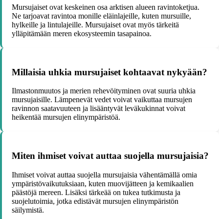
Mursujaiset ovat keskeinen osa arktisen alueen ravintoketjua.
Ne tarjoavat ravintoa monille eläinlajeille, kuten mursuille,
hylkeille ja lintulajeille. Mursujaiset ovat myös tärkeitä
ylläpitämään meren ekosysteemin tasapainoa.
Millaisia uhkia mursujaiset kohtaavat nykyään?
Ilmastonmuutos ja merien rehevöityminen ovat suuria uhkia
mursujaisille. Lämpenevät vedet voivat vaikuttaa mursujen
ravinnon saatavuuteen ja lisääntyvät leväkukinnat voivat
heikentää mursujen elinympäristöä.
Miten ihmiset voivat auttaa suojella mursujaisia?
Ihmiset voivat auttaa suojella mursujaisia vähentämällä omia
ympäristövaikutuksiaan, kuten muovijätteen ja kemikaalien
päästöjä mereen. Lisäksi tärkeää on tukea tutkimusta ja
suojelutoimia, jotka edistävät mursujen elinympäristön
säilymistä.