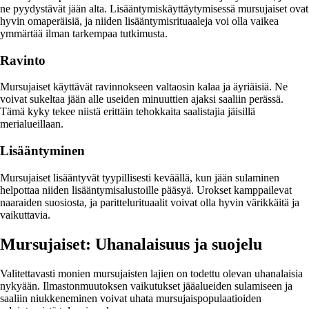
ne pyydystävät jään alta. Lisääntymiskäyttäytymisessä mursujaiset ovat
hyvin omaperäisiä, ja niiden lisääntymisrituaaleja voi olla vaikea
ymmärtää ilman tarkempaa tutkimusta.
Ravinto
Mursujaiset käyttävät ravinnokseen valtaosin kalaa ja äyriäisiä. Ne
voivat sukeltaa jään alle useiden minuuttien ajaksi saaliin perässä.
Tämä kyky tekee niistä erittäin tehokkaita saalistajia jäisillä
merialueillaan.
Lisääntyminen
Mursujaiset lisääntyvät tyypillisesti keväällä, kun jään sulaminen
helpottaa niiden lisääntymisalustoille pääsyä. Urokset kamppailevat
naaraiden suosiosta, ja parittelurituaalit voivat olla hyvin värikkäitä ja
vaikuttavia.
Mursujaiset: Uhanalaisuus ja suojelu
Valitettavasti monien mursujaisten lajien on todettu olevan uhanalaisia
nykyään. Ilmastonmuutoksen vaikutukset jääalueiden sulamiseen ja
saaliin niukkeneminen voivat uhata mursujaispopulaatioiden