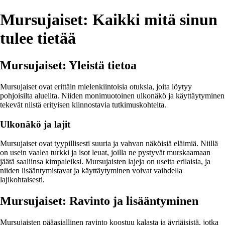
Mursujaiset: Kaikki mitä sinun
tulee tietää
Mursujaiset: Yleistä tietoa
Mursujaiset ovat erittäin mielenkiintoisia otuksia, joita löytyy
pohjoisilta alueilta. Niiden monimuotoinen ulkonäkö ja käyttäytyminen
tekevät niistä erityisen kiinnostavia tutkimuskohteita.
Ulkonäkö ja lajit
Mursujaiset ovat tyypillisesti suuria ja vahvan näköisiä eläimiä. Niillä
on usein vaalea turkki ja isot leuat, joilla ne pystyvät murskaamaan
jäätä saaliinsa kimpaleiksi. Mursujaisten lajeja on useita erilaisia, ja
niiden lisääntymistavat ja käyttäytyminen voivat vaihdella
lajikohtaisesti.
Mursujaiset: Ravinto ja lisääntyminen
Mursujaisten pääasiallinen ravinto koostuu kalasta ja äyriäisistä, jotka