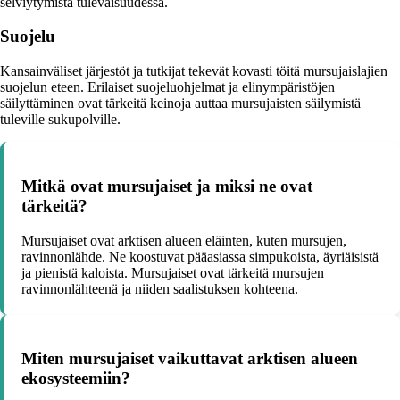
selviytymistä tulevaisuudessa.
Suojelu
Kansainväliset järjestöt ja tutkijat tekevät kovasti töitä mursujaislajien
suojelun eteen. Erilaiset suojeluohjelmat ja elinympäristöjen
säilyttäminen ovat tärkeitä keinoja auttaa mursujaisten säilymistä
tuleville sukupolville.
Mitkä ovat mursujaiset ja miksi ne ovat
tärkeitä?
Mursujaiset ovat arktisen alueen eläinten, kuten mursujen,
ravinnonlähde. Ne koostuvat pääasiassa simpukoista, äyriäisistä
ja pienistä kaloista. Mursujaiset ovat tärkeitä mursujen
ravinnonlähteenä ja niiden saalistuksen kohteena.
Miten mursujaiset vaikuttavat arktisen alueen
ekosysteemiin?