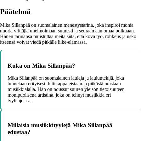
Päätelmä
Mika Sillanpää on suomalainen menestystarina, joka inspiroi monia
nuoria yrittäjiä unelmoimaan suuresti ja seuraamaan omaa polkuaan.
Hänen tarinansa muistuttaa meitä siitä, että kova työ, rohkeus ja usko
itseensä voivat viedä pitkälle liike-elämässä.
Kuka on Mika Sillanpää?
Mika Sillanpää on suomalainen laulaja ja lauluntekijä, joka
tunnetaan erityisesti hittikappaleistaan ja pitkästä urastaan
musiikkialalla. Hän on noussut suuren yleisön tietoisuuteen
monipuolisena artistina, joka on tehnyt musiikkia eri
tyylilajeissa.
Millaisia musiikkityylejä Mika Sillanpää
edustaa?