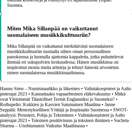
Suomea.
Miten Mika Sillanpää on vaikuttanut
suomalaiseen musiikkikulttuuriin?
Mika Sillanpää on vaikuttanut merkittävästi suomalaiseen
musiikkikulttuuriin tuomalla siihen oman persoonallisen
panoksensa ja luomalla ajattomia kappaleita, jotka puhuttelevat
ihmisiä eri sukupolvien keskuudessa. Hänen musiikkinsa on
inspiroinut monia muita artisteja ja tehnyt hänestä arvostetun
nimen suomalaisessa musiikkimaailmassa.
Hannu Siren – Numismaatikko ja liikemies
•
Valintakoepisteet ja Aalto
pisterajat 2023
•
Kannattaako vapaaehtoinen eläkevakuutus
•
Mitkä
ovat Yleisimmät Tilastolliset Termit Englanniksi ja Suomeksi?
•
Roihupelto: Kukkien ja Kasvien Satumainen Maailma
•
Janne
Seppälä: Menestyksellinen Yrittäjä ja Inspiraatio Suomessa
•
SWOT-
analyysi: Perusteet, Pohja ja Tekeminen
•
Valintakoepisteet ja Aalto
pisterajat 2023
•
Toksinen positiivisuus ja toksinen ihminen
•
Sucheta
Sharma – Unohtumaton Vaikutus Maailmassa
•