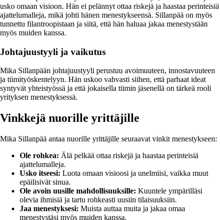
usko omaan visioon. Hän ei pelännyt ottaa riskejä ja haastaa perinteisiä
ajattelumalleja, mikä johti hänen menestykseensä. Sillanpää on myös
tunnettu filantroopistaan ja siitä, että hän haluaa jakaa menestystään
myös muiden kanssa.
Johtajuustyyli ja vaikutus
Mika Sillanpään johtajuustyyli perustuu avoimuuteen, innostavuuteen
ja tiimityöskentelyyn. Hän uskoo vahvasti siihen, että parhaat ideat
syntyvät yhteistyössä ja että jokaisella tiimin jäsenellä on tärkeä rooli
yrityksen menestyksessä.
Vinkkejä nuorille yrittäjille
Mika Sillanpää antaa nuorille yrittäjille seuraavat vinkit menestykseen:
Ole rohkea:
Älä pelkää ottaa riskejä ja haastaa perinteisiä
ajattelumalleja.
Usko itseesi:
Luota omaan visioosi ja unelmiisi, vaikka muut
epäilisivät sinua.
Ole avoin uusille mahdollisuuksille:
Kuuntele ympärilläsi
olevia ihmisiä ja tartu rohkeasti uusiin tilaisuuksiin.
Jaa menestyksesi:
Muista auttaa muita ja jakaa omaa
menestystäsi myös muiden kanssa.