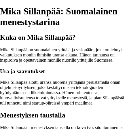
Mika Sillanpää: Suomalainen
menestystarina
Kuka on Mika Sillanpää?
Mika Sillanpää on suomalainen yrittäjä ja visionääri, joka on tehnyt
vaikutuksen moniin ihmisiin uransa aikana. Hänen tarinansa on
inspiroiva ja opettavainen monille nuorille yrittäjille Suomessa.
Ura ja saavutukset
Mika Sillanpää aloitti uransa nuorena yrittäjänä perustamalla oman
ohjelmistoyrityksen, joka keskittyi uusien teknologioiden
hyödyntämiseen liiketoiminnassa. Hänen rohkeutensa ja
innovatiivisuutensa toivat yritykselle menestystä, ja pian Sillanpäästä
tuli tunnettu nimi startup-piireissä ympäri maailmaa.
Menestyksen taustalla
Mika Sillanpään menestyksen taustalla on kova työ, sitoutuminen ja