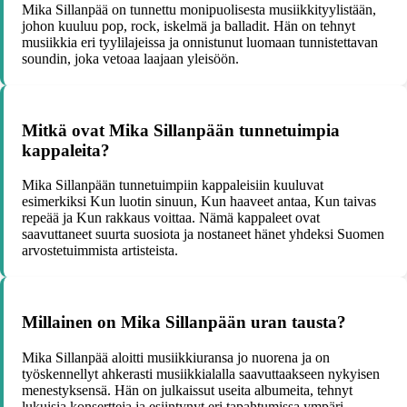
Mika Sillanpää on tunnettu monipuolisesta musiikkityylistään,
johon kuuluu pop, rock, iskelmä ja balladit. Hän on tehnyt
musiikkia eri tyylilajeissa ja onnistunut luomaan tunnistettavan
soundin, joka vetoaa laajaan yleisöön.
Mitkä ovat Mika Sillanpään tunnetuimpia
kappaleita?
Mika Sillanpään tunnetuimpiin kappaleisiin kuuluvat
esimerkiksi Kun luotin sinuun, Kun haaveet antaa, Kun taivas
repeää ja Kun rakkaus voittaa. Nämä kappaleet ovat
saavuttaneet suurta suosiota ja nostaneet hänet yhdeksi Suomen
arvostetuimmista artisteista.
Millainen on Mika Sillanpään uran tausta?
Mika Sillanpää aloitti musiikkiuransa jo nuorena ja on
työskennellyt ahkerasti musiikkialalla saavuttaakseen nykyisen
menestyksensä. Hän on julkaissut useita albumeita, tehnyt
lukuisia konsertteja ja esiintynyt eri tapahtumissa ympäri