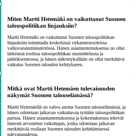
Miten Martti Hetemäki on vaikuttanut Suomen
talouspolitiikan linjauksiin?
Martti Hetemäki on vaikuttanut Suomen talouspolitiikan
linjauksiin toimimalla keskeisissä virkamiesrooleissa
valtiovarainministeriössä. Hänen asiantuntemuksensa on ollut
tärkeässä roolissa talouspolitiikan suunnittelussa ja
päätöksenteossa, ja hänen näkemyksillään on ollut merkittävä
vaikutus Suomen talouden kehitykseen.
Mitkä ovat Martti Hetemäen tulevaisuuden
näkymät Suomen talouselämässä?
Martti Hetemäellä on vahva asema Suomen talouselämässä, ja
hänen odotetaan jatkavan vaikuttavaa työtään talouspolitiikan
parissa. Hänen asiantuntemuksensa ja kokemuksensa tekevät
hänestä arvostetun vaikuttajan, jonka odotetaan jatkavan
merkittävää rooliaan Suomen talouden kehittämisessä
tulevaisuudessa.