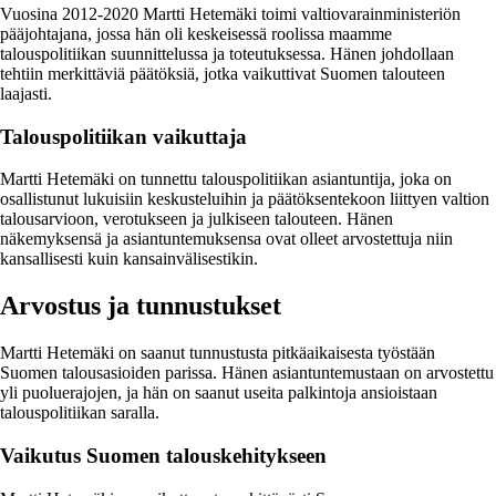
Vuosina 2012-2020 Martti Hetemäki toimi valtiovarainministeriön
pääjohtajana, jossa hän oli keskeisessä roolissa maamme
talouspolitiikan suunnittelussa ja toteutuksessa. Hänen johdollaan
tehtiin merkittäviä päätöksiä, jotka vaikuttivat Suomen talouteen
laajasti.
Talouspolitiikan vaikuttaja
Martti Hetemäki on tunnettu talouspolitiikan asiantuntija, joka on
osallistunut lukuisiin keskusteluihin ja päätöksentekoon liittyen valtion
talousarvioon, verotukseen ja julkiseen talouteen. Hänen
näkemyksensä ja asiantuntemuksensa ovat olleet arvostettuja niin
kansallisesti kuin kansainvälisestikin.
Arvostus ja tunnustukset
Martti Hetemäki on saanut tunnustusta pitkäaikaisesta työstään
Suomen talousasioiden parissa. Hänen asiantuntemustaan on arvostettu
yli puoluerajojen, ja hän on saanut useita palkintoja ansioistaan
talouspolitiikan saralla.
Vaikutus Suomen talouskehitykseen