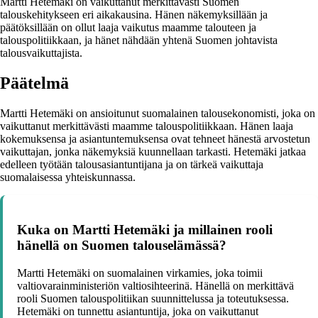
Martti Hetemäki on vaikuttanut merkittävästi Suomen
talouskehitykseen eri aikakausina. Hänen näkemyksillään ja
päätöksillään on ollut laaja vaikutus maamme talouteen ja
talouspolitiikkaan, ja hänet nähdään yhtenä Suomen johtavista
talousvaikuttajista.
Päätelmä
Martti Hetemäki on ansioitunut suomalainen talousekonomisti, joka on
vaikuttanut merkittävästi maamme talouspolitiikkaan. Hänen laaja
kokemuksensa ja asiantuntemuksensa ovat tehneet hänestä arvostetun
vaikuttajan, jonka näkemyksiä kuunnellaan tarkasti. Hetemäki jatkaa
edelleen työtään talousasiantuntijana ja on tärkeä vaikuttaja
suomalaisessa yhteiskunnassa.
Kuka on Martti Hetemäki ja millainen rooli
hänellä on Suomen talouselämässä?
Martti Hetemäki on suomalainen virkamies, joka toimii
valtiovarainministeriön valtiosihteerinä. Hänellä on merkittävä
rooli Suomen talouspolitiikan suunnittelussa ja toteutuksessa.
Hetemäki on tunnettu asiantuntija, joka on vaikuttanut