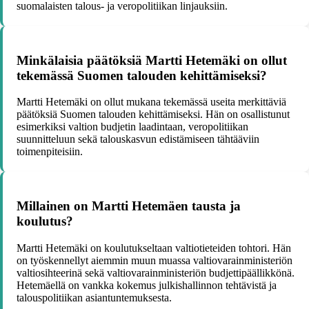
suomalaisten talous- ja veropolitiikan linjauksiin.
Minkälaisia päätöksiä Martti Hetemäki on ollut
tekemässä Suomen talouden kehittämiseksi?
Martti Hetemäki on ollut mukana tekemässä useita merkittäviä
päätöksiä Suomen talouden kehittämiseksi. Hän on osallistunut
esimerkiksi valtion budjetin laadintaan, veropolitiikan
suunnitteluun sekä talouskasvun edistämiseen tähtääviin
toimenpiteisiin.
Millainen on Martti Hetemäen tausta ja
koulutus?
Martti Hetemäki on koulutukseltaan valtiotieteiden tohtori. Hän
on työskennellyt aiemmin muun muassa valtiovarainministeriön
valtiosihteerinä sekä valtiovarainministeriön budjettipäällikkönä.
Hetemäellä on vankka kokemus julkishallinnon tehtävistä ja
talouspolitiikan asiantuntemuksesta.