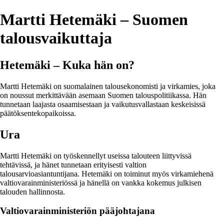
Martti Hetemäki – Suomen
talousvaikuttaja
Hetemäki – Kuka hän on?
Martti Hetemäki on suomalainen talousekonomisti ja virkamies, joka
on noussut merkittävään asemaan Suomen talouspolitiikassa. Hän
tunnetaan laajasta osaamisestaan ja vaikutusvallastaan keskeisissä
päätöksentekopaikoissa.
Ura
Martti Hetemäki on työskennellyt useissa talouteen liittyvissä
tehtävissä, ja hänet tunnetaan erityisesti valtion
talousarvioasiantuntijana. Hetemäki on toiminut myös virkamiehenä
valtiovarainministeriössä ja hänellä on vankka kokemus julkisen
talouden hallinnosta.
Valtiovarainministeriön pääjohtajana