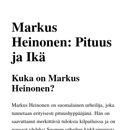
Markus
Heinonen: Pituus
ja Ikä
Kuka on Markus
Heinonen?
Markus Heinonen on suomalainen urheilija, joka
tunnetaan erityisesti pituushyppääjänä. Hän on
saavuttanut merkittäviä tuloksia kilpailuissa ja on
noussut yhdeksi Suomen urheilun kirkkaimmista