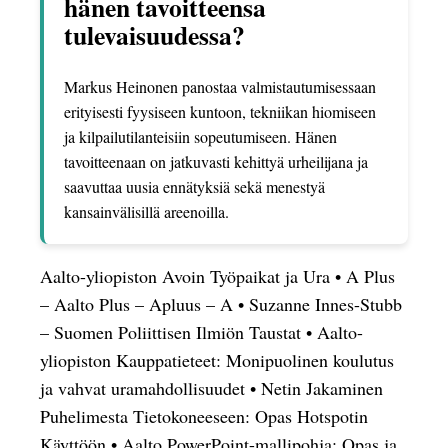
hänen tavoitteensa
tulevaisuudessa?
Markus Heinonen panostaa valmistautumisessaan
erityisesti fyysiseen kuntoon, tekniikan hiomiseen
ja kilpailutilanteisiin sopeutumiseen. Hänen
tavoitteenaan on jatkuvasti kehittyä urheilijana ja
saavuttaa uusia ennätyksiä sekä menestyä
kansainvälisillä areenoilla.
Aalto-yliopiston Avoin Työpaikat ja Ura
•
A Plus
– Aalto Plus – Apluus – A
•
Suzanne Innes-Stubb
– Suomen Poliittisen Ilmiön Taustat
•
Aalto-
yliopiston Kauppatieteet: Monipuolinen koulutus
ja vahvat uramahdollisuudet
•
Netin Jakaminen
Puhelimesta Tietokoneeseen: Opas Hotspotin
Käyttöön
•
Aalto PowerPoint-mallipohja: Opas ja