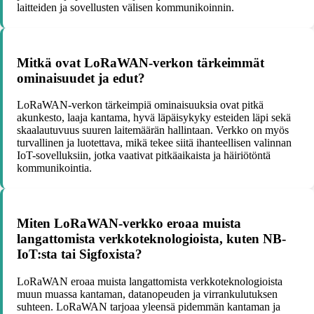
laitteiden ja sovellusten välisen kommunikoinnin.
Mitkä ovat LoRaWAN-verkon tärkeimmät
ominaisuudet ja edut?
LoRaWAN-verkon tärkeimpiä ominaisuuksia ovat pitkä
akunkesto, laaja kantama, hyvä läpäisykyky esteiden läpi sekä
skaalautuvuus suuren laitemäärän hallintaan. Verkko on myös
turvallinen ja luotettava, mikä tekee siitä ihanteellisen valinnan
IoT-sovelluksiin, jotka vaativat pitkäaikaista ja häiriötöntä
kommunikointia.
Miten LoRaWAN-verkko eroaa muista
langattomista verkkoteknologioista, kuten NB-
IoT:sta tai Sigfoxista?
LoRaWAN eroaa muista langattomista verkkoteknologioista
muun muassa kantaman, datanopeuden ja virrankulutuksen
suhteen. LoRaWAN tarjoaa yleensä pidemmän kantaman ja