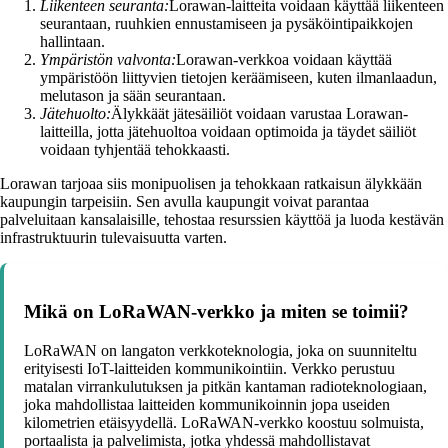
Liikenteen seuranta:
Lorawan-laitteita voidaan käyttää liikenteen
seurantaan, ruuhkien ennustamiseen ja pysäköintipaikkojen
hallintaan.
Ympäristön valvonta:
Lorawan-verkkoa voidaan käyttää
ympäristöön liittyvien tietojen keräämiseen, kuten ilmanlaadun,
melutason ja sään seurantaan.
Jätehuolto:
Älykkäät jätesäiliöt voidaan varustaa Lorawan-
laitteilla, jotta jätehuoltoa voidaan optimoida ja täydet säiliöt
voidaan tyhjentää tehokkaasti.
Lorawan tarjoaa siis monipuolisen ja tehokkaan ratkaisun älykkään
kaupungin tarpeisiin. Sen avulla kaupungit voivat parantaa
palveluitaan kansalaisille, tehostaa resurssien käyttöä ja luoda kestävän
infrastruktuurin tulevaisuutta varten.
Mikä on LoRaWAN-verkko ja miten se toimii?
LoRaWAN on langaton verkkoteknologia, joka on suunniteltu
erityisesti IoT-laitteiden kommunikointiin. Verkko perustuu
matalan virrankulutuksen ja pitkän kantaman radioteknologiaan,
joka mahdollistaa laitteiden kommunikoinnin jopa useiden
kilometrien etäisyydellä. LoRaWAN-verkko koostuu solmuista,
portaalista ja palvelimista, jotka yhdessä mahdollistavat