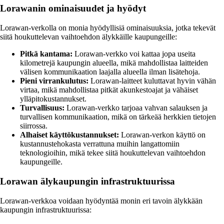
Lorawanin ominaisuudet ja hyödyt
Lorawan-verkolla on monia hyödyllisiä ominaisuuksia, jotka tekevät
siitä houkuttelevan vaihtoehdon älykkäille kaupungeille:
Pitkä kantama:
Lorawan-verkko voi kattaa jopa useita
kilometrejä kaupungin alueella, mikä mahdollistaa laitteiden
välisen kommunikaation laajalla alueella ilman lisätehoja.
Pieni virrankulutus:
Lorawan-laitteet kuluttavat hyvin vähän
virtaa, mikä mahdollistaa pitkät akunkestoajat ja vähäiset
ylläpitokustannukset.
Turvallisuus:
Lorawan-verkko tarjoaa vahvan salauksen ja
turvallisen kommunikaation, mikä on tärkeää herkkien tietojen
siirrossa.
Alhaiset käyttökustannukset:
Lorawan-verkon käyttö on
kustannustehokasta verrattuna muihin langattomiin
teknologioihin, mikä tekee siitä houkuttelevan vaihtoehdon
kaupungeille.
Lorawan älykaupungin infrastruktuurissa
Lorawan-verkkoa voidaan hyödyntää monin eri tavoin älykkään
kaupungin infrastruktuurissa: