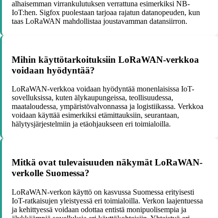
alhaisemman virrankulutuksen verrattuna esimerkiksi NB-
IoT:hen. Sigfox puolestaan tarjoaa rajatun datanopeuden, kun
taas LoRaWAN mahdollistaa joustavamman datansiirron.
Mihin käyttötarkoituksiin LoRaWAN-verkkoa
voidaan hyödyntää?
LoRaWAN-verkkoa voidaan hyödyntää monenlaisissa IoT-
sovelluksissa, kuten älykaupungeissa, teollisuudessa,
maataloudessa, ympäristövalvonnassa ja logistiikassa. Verkkoa
voidaan käyttää esimerkiksi etämittauksiin, seurantaan,
hälytysjärjestelmiin ja etäohjaukseen eri toimialoilla.
Mitkä ovat tulevaisuuden näkymät LoRaWAN-
verkolle Suomessa?
LoRaWAN-verkon käyttö on kasvussa Suomessa erityisesti
IoT-ratkaisujen yleistyessä eri toimialoilla. Verkon laajentuessa
ja kehittyessä voidaan odottaa entistä monipuolisempia ja