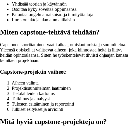
Yhdistää teorian ja käytännön
Osoittaa kyky soveltaa oppimaansa
Parantaa ongelmanratkaisu- ja tiimityötaitoja
Luo kontakteja alan ammattilaisiin
Miten capstone-tehtävä tehdään?
Capstonen suorittaminen vaatii aikaa, omistautumista ja suunnittelua.
Yleensä opiskelijat valitsevat aiheen, joka kiinnostaa heitä ja liittyy
heidän opintoalaansa. Sitten he työskentelevät tiiviisti ohjaajan kanssa
kehittäen projektiaan.
Capstone-projektin vaiheet:
Aiheen valinta
Projektisuunnitelman laatiminen
Tietolähteiden kartoitus
Tutkimus ja analyysi
Tulosten esittäminen ja raportointi
Julkiset esitykset ja arviointi
Mitä hyviä capstone-projekteja on?