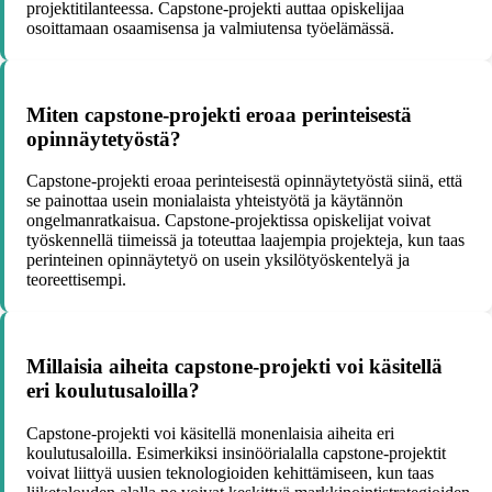
projektitilanteessa. Capstone-projekti auttaa opiskelijaa
osoittamaan osaamisensa ja valmiutensa työelämässä.
Miten capstone-projekti eroaa perinteisestä
opinnäytetyöstä?
Capstone-projekti eroaa perinteisestä opinnäytetyöstä siinä, että
se painottaa usein monialaista yhteistyötä ja käytännön
ongelmanratkaisua. Capstone-projektissa opiskelijat voivat
työskennellä tiimeissä ja toteuttaa laajempia projekteja, kun taas
perinteinen opinnäytetyö on usein yksilötyöskentelyä ja
teoreettisempi.
Millaisia aiheita capstone-projekti voi käsitellä
eri koulutusaloilla?
Capstone-projekti voi käsitellä monenlaisia aiheita eri
koulutusaloilla. Esimerkiksi insinöörialalla capstone-projektit
voivat liittyä uusien teknologioiden kehittämiseen, kun taas