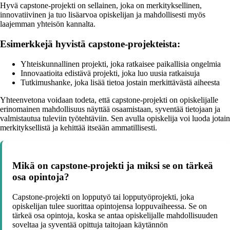
Hyvä capstone-projekti on sellainen, joka on merkityksellinen,
innovatiivinen ja tuo lisäarvoa opiskelijan ja mahdollisesti myös
laajemman yhteisön kannalta.
Esimerkkejä hyvistä capstone-projekteista:
Yhteiskunnallinen projekti, joka ratkaisee paikallisia ongelmia
Innovaatioita edistävä projekti, joka luo uusia ratkaisuja
Tutkimushanke, joka lisää tietoa jostain merkittävästä aiheesta
Yhteenvetona voidaan todeta, että capstone-projekti on opiskelijalle
erinomainen mahdollisuus näyttää osaamistaan, syventää tietojaan ja
valmistautua tuleviin työtehtäviin. Sen avulla opiskelija voi luoda jotain
merkityksellistä ja kehittää itseään ammatillisesti.
Mikä on capstone-projekti ja miksi se on tärkeä
osa opintoja?
Capstone-projekti on lopputyö tai lopputyöprojekti, joka
opiskelijan tulee suorittaa opintojensa loppuvaiheessa. Se on
tärkeä osa opintoja, koska se antaa opiskelijalle mahdollisuuden
soveltaa ja syventää opittuja taitojaan käytännön