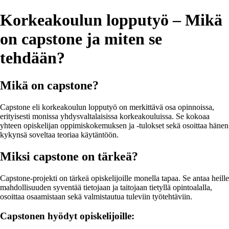
Korkeakoulun lopputyö – Mikä
on capstone ja miten se
tehdään?
Mikä on capstone?
Capstone eli korkeakoulun lopputyö on merkittävä osa opinnoissa,
erityisesti monissa yhdysvaltalaisissa korkeakouluissa. Se kokoaa
yhteen opiskelijan oppimiskokemuksen ja -tulokset sekä osoittaa hänen
kykynsä soveltaa teoriaa käytäntöön.
Miksi capstone on tärkeä?
Capstone-projekti on tärkeä opiskelijoille monella tapaa. Se antaa heille
mahdollisuuden syventää tietojaan ja taitojaan tietyllä opintoalalla,
osoittaa osaamistaan sekä valmistautua tuleviin työtehtäviin.
Capstonen hyödyt opiskelijoille: