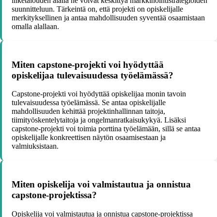
liiketalouden alalla ne voivat keskittyä markkinointistrategioiden
suunnitteluun. Tärkeintä on, että projekti on opiskelijalle
merkityksellinen ja antaa mahdollisuuden syventää osaamistaan
omalla alallaan.
Miten capstone-projekti voi hyödyttää
opiskelijaa tulevaisuudessa työelämässä?
Capstone-projekti voi hyödyttää opiskelijaa monin tavoin
tulevaisuudessa työelämässä. Se antaa opiskelijalle
mahdollisuuden kehittää projektinhallinnan taitoja,
tiimityöskentelytaitoja ja ongelmanratkaisukykyä. Lisäksi
capstone-projekti voi toimia porttina työelämään, sillä se antaa
opiskelijalle konkreettisen näytön osaamisestaan ja
valmiuksistaan.
Miten opiskelija voi valmistautua ja onnistua
capstone-projektissa?
Opiskelija voi valmistautua ja onnistua capstone-projektissa