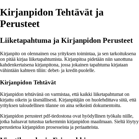
Kirjanpidon Tehtävät ja
Perusteet
Liiketapahtuma ja Kirjanpidon Perusteet
Kirjanpito on olennainen osa yrityksen toimintaa, ja sen tarkoituksena
on pitää kirjaa liiketapahtumista. Kirjanpitoa pidetään niin sanottuna
kahdenkertaisena kirjanpitona, jossa jokainen tapahtuma kirjataan
vähintään kahteen tiliin: debet- ja kredit-puolelle.
Kirjanpidon Tehtävät
Kirjanpidon tehtävänä on varmistaa, että kaikki liiketapahtumat on
kirjattu oikein ja täsmällisesti. Kirjanpitäjän on huolehdittava siitä, että
yrityksen taloudellinen tilanne on aina selkeästi dokumentoitu.
Kirjanpidon perusteet pdf-tiedostona ovat hyödyllinen työkalu niille,
jotka haluavat tutustua tarkemmin kirjanpidon maailmaan. Sieltä löytyy
perustietoa kirjanpidon prosesseista ja periaatteista.