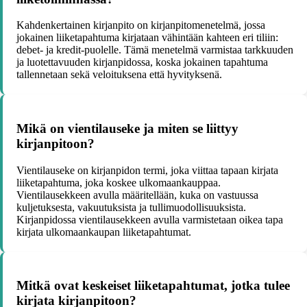
Kahdenkertainen kirjanpito on kirjanpitomenetelmä, jossa
jokainen liiketapahtuma kirjataan vähintään kahteen eri tiliin:
debet- ja kredit-puolelle. Tämä menetelmä varmistaa tarkkuuden
ja luotettavuuden kirjanpidossa, koska jokainen tapahtuma
tallennetaan sekä veloituksena että hyvityksenä.
Mikä on vientilauseke ja miten se liittyy
kirjanpitoon?
Vientilauseke on kirjanpidon termi, joka viittaa tapaan kirjata
liiketapahtuma, joka koskee ulkomaankauppaa.
Vientilausekkeen avulla määritellään, kuka on vastuussa
kuljetuksesta, vakuutuksista ja tullimuodollisuuksista.
Kirjanpidossa vientilausekkeen avulla varmistetaan oikea tapa
kirjata ulkomaankaupan liiketapahtumat.
Mitkä ovat keskeiset liiketapahtumat, jotka tulee
kirjata kirjanpitoon?