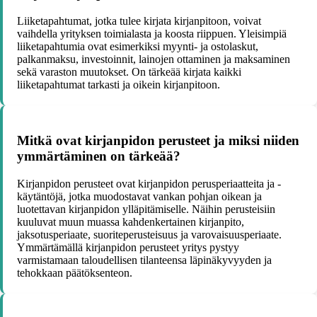
Liiketapahtumat, jotka tulee kirjata kirjanpitoon, voivat
vaihdella yrityksen toimialasta ja koosta riippuen. Yleisimpiä
liiketapahtumia ovat esimerkiksi myynti- ja ostolaskut,
palkanmaksu, investoinnit, lainojen ottaminen ja maksaminen
sekä varaston muutokset. On tärkeää kirjata kaikki
liiketapahtumat tarkasti ja oikein kirjanpitoon.
Mitkä ovat kirjanpidon perusteet ja miksi niiden
ymmärtäminen on tärkeää?
Kirjanpidon perusteet ovat kirjanpidon perusperiaatteita ja -
käytäntöjä, jotka muodostavat vankan pohjan oikean ja
luotettavan kirjanpidon ylläpitämiselle. Näihin perusteisiin
kuuluvat muun muassa kahdenkertainen kirjanpito,
jaksotusperiaate, suoriteperusteisuus ja varovaisuusperiaate.
Ymmärtämällä kirjanpidon perusteet yritys pystyy
varmistamaan taloudellisen tilanteensa läpinäkyvyyden ja
tehokkaan päätöksenteon.