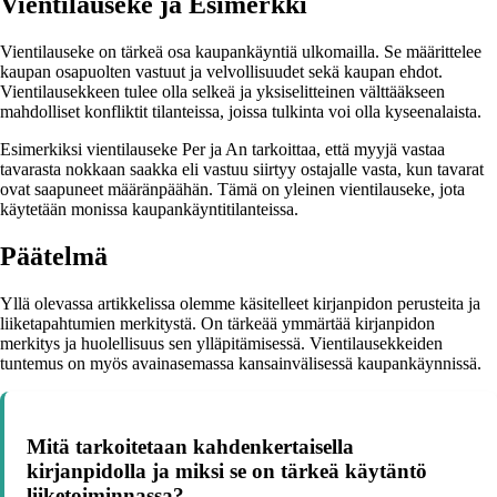
Vientilauseke ja Esimerkki
Vientilauseke on tärkeä osa kaupankäyntiä ulkomailla. Se määrittelee
kaupan osapuolten vastuut ja velvollisuudet sekä kaupan ehdot.
Vientilausekkeen tulee olla selkeä ja yksiselitteinen välttääkseen
mahdolliset konfliktit tilanteissa, joissa tulkinta voi olla kyseenalaista.
Esimerkiksi vientilauseke Per ja An tarkoittaa, että myyjä vastaa
tavarasta nokkaan saakka eli vastuu siirtyy ostajalle vasta, kun tavarat
ovat saapuneet määränpäähän. Tämä on yleinen vientilauseke, jota
käytetään monissa kaupankäyntitilanteissa.
Päätelmä
Yllä olevassa artikkelissa olemme käsitelleet kirjanpidon perusteita ja
liiketapahtumien merkitystä. On tärkeää ymmärtää kirjanpidon
merkitys ja huolellisuus sen ylläpitämisessä. Vientilausekkeiden
tuntemus on myös avainasemassa kansainvälisessä kaupankäynnissä.
Mitä tarkoitetaan kahdenkertaisella
kirjanpidolla ja miksi se on tärkeä käytäntö
liiketoiminnassa?