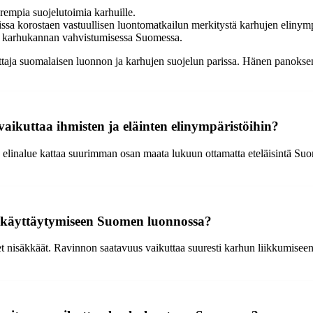
rempia suojelutoimia karhuille.
sa korostaen vastuullisen luontomatkailun merkitystä karhujen elinymp
ja karhukannan vahvistumisessa Suomessa.
taja suomalaisen luonnon ja karhujen suojelun parissa. Hänen panoksen
aikuttaa ihmisten ja eläinten elinympäristöihin?
 elinalue kattaa suurimman osan maata lukuun ottamatta eteläisintä Su
ja käyttäytymiseen Suomen luonnossa?
enet nisäkkäät. Ravinnon saatavuus vaikuttaa suuresti karhun liikkumise