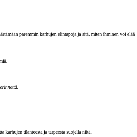
ärtämään paremmin karhujen elintapoja ja sitä, miten ihminen voi elää
miä.
erinnettä.
karhujen tilanteesta ja tarpeesta suojella niitä.