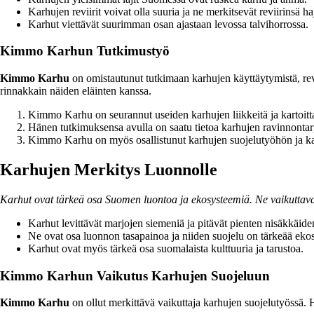
Karhujen reviirit voivat olla suuria ja ne merkitsevät reviirinsä h
Karhut viettävät suurimman osan ajastaan levossa talvihorrossa.
Kimmo Karhun Tutkimustyö
Kimmo Karhu
on omistautunut tutkimaan karhujen käyttäytymistä, rev
rinnakkain näiden eläinten kanssa.
Kimmo Karhu on seurannut useiden karhujen liikkeitä ja kartoitta
Hänen tutkimuksensa avulla on saatu tietoa karhujen ravinnontar
Kimmo Karhu on myös osallistunut karhujen suojelutyöhön ja kan
Karhujen Merkitys Luonnolle
Karhut ovat tärkeä osa Suomen luontoa ja ekosysteemiä. Ne vaikuttava
Karhut levittävät marjojen siemeniä ja pitävät pienten nisäkkäide
Ne ovat osa luonnon tasapainoa ja niiden suojelu on tärkeää eko
Karhut ovat myös tärkeä osa suomalaista kulttuuria ja tarustoa.
Kimmo Karhun Vaikutus Karhujen Suojeluun
Kimmo Karhu
on ollut merkittävä vaikuttaja karhujen suojelutyössä. H