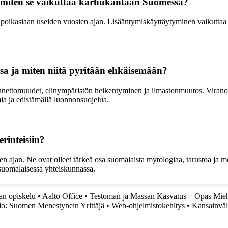
 miten se vaikuttaa karhukantaan Suomessa?
in poikasiaan useiden vuosien ajan. Lisääntymiskäyttäytyminen vaikutta
a ja miten niitä pyritään ehkäisemään?
nettomuudet, elinympäristön heikentyminen ja ilmastonmuutos. Virano
ia ja edistämällä luonnonsuojelua.
rinteisiin?
jen ajan. Ne ovat olleet tärkeä osa suomalaista mytologiaa, tarustoa ja me
 suomalaisessa yhteiskunnassa.
an opiskelu
•
Aalto Office
•
Testoman ja Massan Kasvatus – Opas Mieh
alo: Suomen Menestynein Yrittäjä
•
Web-ohjelmistokehitys
•
Kansainväli