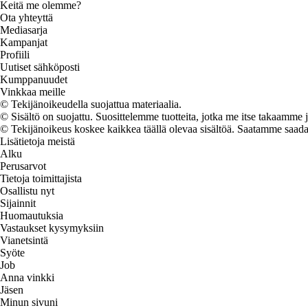
Keitä me olemme?
Ota yhteyttä
Mediasarja
Kampanjat
Profiili
Uutiset sähköposti
Kumppanuudet
Vinkkaa meille
© Tekijänoikeudella suojattua materiaalia.
© Sisältö on suojattu. Suosittelemme tuotteita, jotka me itse takaamme 
© Tekijänoikeus koskee kaikkea täällä olevaa sisältöä. Saatamme saada os
Lisätietoja meistä
Alku
Perusarvot
Tietoja toimittajista
Osallistu nyt
Sijainnit
Huomautuksia
Vastaukset kysymyksiin
Vianetsintä
Syöte
Job
Anna vinkki
Jäsen
Minun sivuni