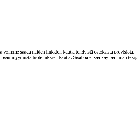
ja voimme saada näiden linkkien kautta tehdyistä ostoksista provisiota.
an myynnistä tuotelinkkien kautta. Sisältöä ei saa käyttää ilman tekijän