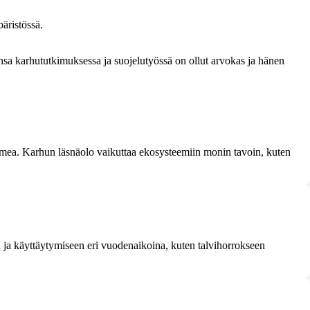
äristössä.
sa karhututkimuksessa ja suojelutyössä on ollut arvokas ja hänen
omea. Karhun läsnäolo vaikuttaa ekosysteemiin monin tavoin, kuten
en ja käyttäytymiseen eri vuodenaikoina, kuten talvihorrokseen