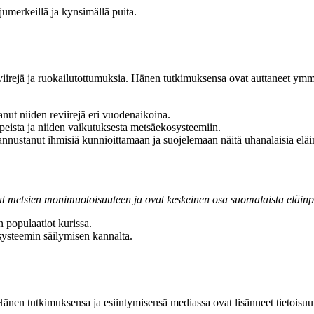
ajumerkeillä ja kynsimällä puita.
iirejä ja ruokailutottumuksia. Hänen tutkimuksensa ovat auttaneet ymm
nut niiden reviirejä eri vuodenaikoina.
peista ja niiden vaikutuksesta metsäekosysteemiin.
nustanut ihmisiä kunnioittamaan ja suojelemaan näitä uhanalaisia eläi
t metsien monimuotoisuuteen ja ovat keskeinen osa suomalaista eläinp
n populaatiot kurissa.
systeemin säilymisen kannalta.
änen tutkimuksensa ja esiintymisensä mediassa ovat lisänneet tietoisuutta 