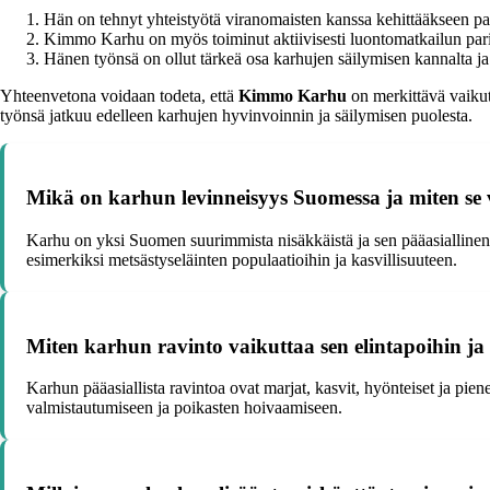
Hän on tehnyt yhteistyötä viranomaisten kanssa kehittääkseen pa
Kimmo Karhu on myös toiminut aktiivisesti luontomatkailun paris
Hänen työnsä on ollut tärkeä osa karhujen säilymisen kannalta 
Yhteenvetona voidaan todeta, että
Kimmo Karhu
on merkittävä vaikut
työnsä jatkuu edelleen karhujen hyvinvoinnin ja säilymisen puolesta.
Mikä on karhun levinneisyys Suomessa ja miten se v
Karhu on yksi Suomen suurimmista nisäkkäistä ja sen pääasiallinen
esimerkiksi metsästyseläinten populaatioihin ja kasvillisuuteen.
Miten karhun ravinto vaikuttaa sen elintapoihin 
Karhun pääasiallista ravintoa ovat marjat, kasvit, hyönteiset ja pi
valmistautumiseen ja poikasten hoivaamiseen.