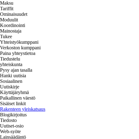
Maksu
Tariffit
Ominaisuudet
Moduulit
Koordinointi
Mainostaja
Tukee
Yhteistyökumppani
Verkoston kumppani
Paina yhteystietoa
Tiedustelu
yhteiskunta
Pysy ajan tasalla
Hanki uutisia
Sosiaalinen
Uutiskirje
Käyttäjäryhmä
Paikallinen väestö
Sisäiset linkit
Rakenteen yleiskatsaus
Blogikirjoitus
Tiedosto
Uutiset-osio
Web-syöte
Lainsäädäntö