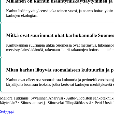
Millainen on karhun lisääntymiskäyttäytyminen ja
Karhut lisääntyvät yleensä joka toinen vuosi, ja naaras hoitaa yks
karhujen ekologiaa.
Mitkä ovat suurimmat uhat karhukannalle Suomess
Karhukannan suurimpia uhkia Suomessa ovat metsästys, liikenneon
metsästyslainsäädäntöä, rakentamalla riistakantojen hoitosuunnitelm
Miten karhut liittyvät suomalaiseen kulttuuriin ja pe
Karhut ovat olleet osa suomalaista kulttuuria ja perinteitä vuosisato
kirjailijoita luomaan teoksia, jotka kertovat karhujen merkityksestä
Meliora Tutkimus: Syvällinen Analyysi
•
Aalto-yliopiston sähkötekniik
käytetään?
•
Siirtosaamiset ja Siirtovelat Tilinpäätöksessä
•
Petri Uusit
Setyyppi