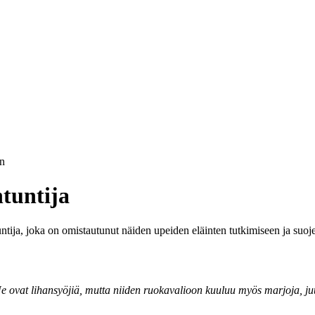
n
tuntija
untija, joka on omistautunut näiden upeiden eläinten tutkimiseen ja suoj
Ne ovat lihansyöjiä, mutta niiden ruokavalioon kuuluu myös marjoja, juu