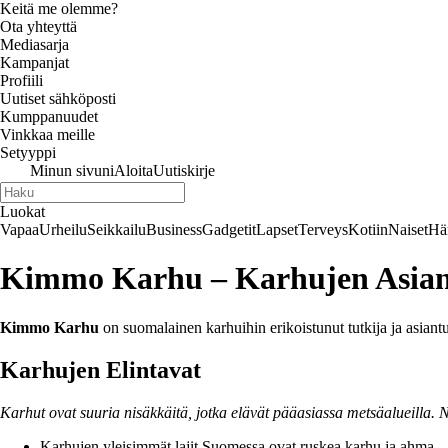
Keitä me olemme?
Ota yhteyttä
Mediasarja
Kampanjat
Profiili
Uutiset sähköposti
Kumppanuudet
Vinkkaa meille
Setyyppi
Minun sivuni
Aloita
Uutiskirje
Luokat
Vapaa
Urheilu
Seikkailu
Business
Gadgetit
Lapset
Terveys
Kotiin
Naiset
Hä
Kimmo Karhu – Karhujen Asian
Kimmo Karhu
on suomalainen karhuihin erikoistunut tutkija ja asiant
Karhujen Elintavat
Karhut ovat suuria nisäkkäitä, jotka elävät pääasiassa metsäalueilla. 
Karhujen yleisimmät lajit Suomessa ovat ruskea karhu ja ahma.