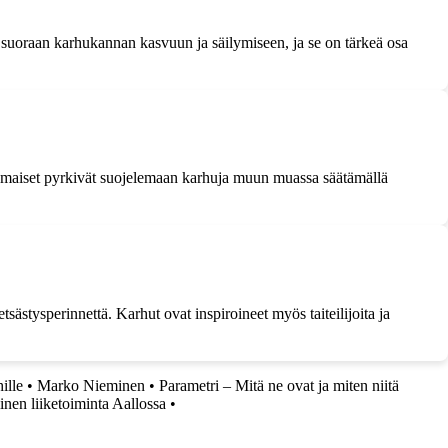
a suoraan karhukannan kasvuun ja säilymiseen, ja se on tärkeä osa
maiset pyrkivät suojelemaan karhuja muun muassa säätämällä
tsästysperinnettä. Karhut ovat inspiroineet myös taiteilijoita ja
ille
•
Marko Nieminen
•
Parametri – Mitä ne ovat ja miten niitä
nen liiketoiminta Aallossa
•