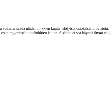
ja voimme saada näiden linkkien kautta tehdyistä ostoksista provisiota.
an myynnistä tuotelinkkien kautta. Sisältöä ei saa käyttää ilman tekijän