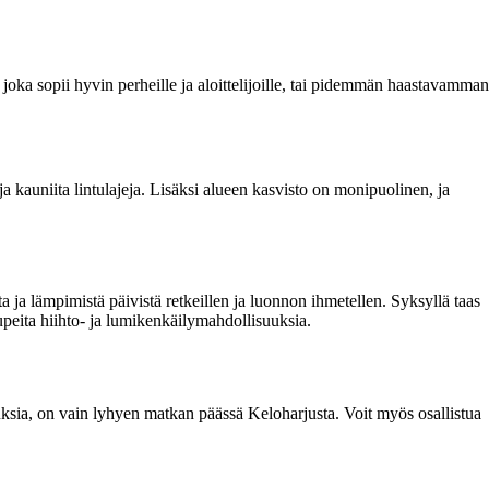
joka sopii hyvin perheille ja aloittelijoille, tai pidemmän haastavamman
a ja kauniita lintulajeja. Lisäksi alueen kasvisto on monipuolinen, ja
 ja lämpimistä päivistä retkeillen ja luonnon ihmetellen. Syksyllä taas
upeita hiihto- ja lumikenkäilymahdollisuuksia.
uuksia, on vain lyhyen matkan päässä Keloharjusta. Voit myös osallistua