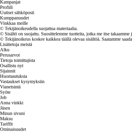
Kampanjat
Profiili
Uutiset sähköposti
Kumppanuudet
Vinkkaa meille
© Tekijänoikeudella suojattua materiaalia.
© Sisältö on suojattu. Suosittelemme tuotteita, jotka me itse takaamme 
© Tekijänoikeus koskee kaikkea täällä olevaa sisältöä. Saatamme saada os
Lisätietoja meistä
Alku
Perusarvot
Tietoja toimittajista
Osallistu nyt
Sijainnit
Huomautuksia
Vastaukset kysymyksiin
Vianetsintä
Syöte
Job
Anna vinkki
Jäsen
Minun sivuni
Maksu
Tariffit
Ominaisuudet