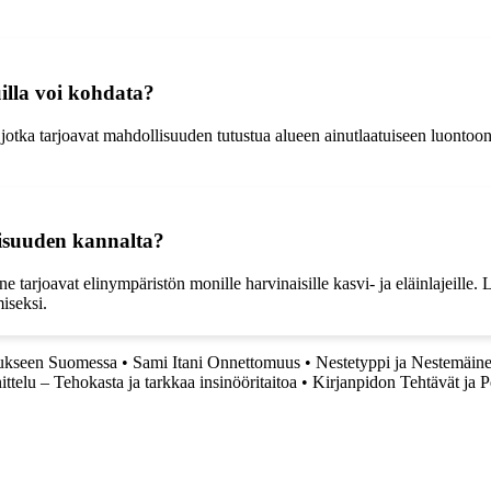
uilla voi kohdata?
, jotka tarjoavat mahdollisuuden tutustua alueen ainutlaatuiseen luontoon 
isuuden kannalta?
 tarjoavat elinympäristön monille harvinaisille kasvi- ja eläinlajeille
iseksi.
tukseen Suomessa
•
Sami Itani Onnettomuus
•
Nestetyppi ja Nestemäin
telu – Tehokasta ja tarkkaa insinööritaitoa
•
Kirjanpidon Tehtävät ja P