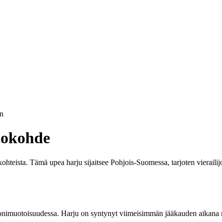
n
tokohde
teista. Tämä upea harju sijaitsee Pohjois-Suomessa, tarjoten vierailijo
onimuotoisuudessa. Harju on syntynyt viimeisimmän jääkauden aikana noi