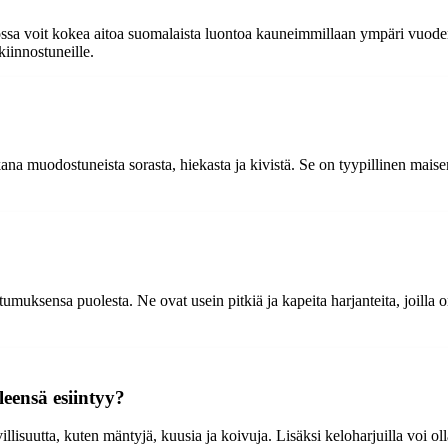
ssa voit kokea aitoa suomalaista luontoa kauneimmillaan ympäri vuoden
kiinnostuneille.
 muodostuneista sorasta, hiekasta ja kivistä. Se on tyypillinen maise
uksensa puolesta. Ne ovat usein pitkiä ja kapeita harjanteita, joilla o
leensä esiintyy?
uutta, kuten mäntyjä, kuusia ja koivuja. Lisäksi keloharjuilla voi olla 