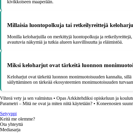
kivikkoiseen maaperään.
Millaisia luontopolkuja tai retkeilyreittejä keloharj
Monilla keloharjuilla on merkittyjä luontopolkuja ja retkeilyreittejä
avautuvia näkymiä ja tutkia alueen kasvillisuutta ja eläimistöä.
Miksi keloharjut ovat tärkeitä luonnon monimuoto
Keloharjut ovat tärkeitä luonnon monimuotoisuuden kannalta, sillä ne
säilyttäminen on tärkeää ekosysteemien monimuotoisuuden turvaam
Vihreä vety ja sen valmistus
•
Opas Arkkitehdiksi opiskeluun ja koulu
Parametri – Mitä ne ovat ja miten niitä käytetään?
•
Koneenosien suunnit
Setyyppi
Keitä me olemme?
Ota yhteyttä
Mediasarja