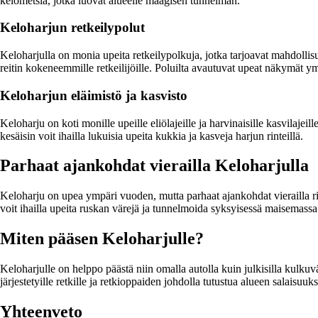
kelometsiä, jotka luovat alueelle maagisen tunnelman.
Keloharjun retkeilypolut
Keloharjulla on monia upeita retkeilypolkuja, jotka tarjoavat mahdollis
reitin kokeneemmille retkeilijöille. Poluilta avautuvat upeat näkymät 
Keloharjun eläimistö ja kasvisto
Keloharju on koti monille upeille eliölajeille ja harvinaisille kasvilajeil
kesäisin voit ihailla lukuisia upeita kukkia ja kasveja harjun rinteillä.
Parhaat ajankohdat vierailla Keloharjulla
Keloharju on upea ympäri vuoden, mutta parhaat ajankohdat vierailla rii
voit ihailla upeita ruskan värejä ja tunnelmoida syksyisessä maisemass
Miten pääsen Keloharjulle?
Keloharjulle on helppo päästä niin omalla autolla kuin julkisilla kulku
järjestetyille retkille ja retkioppaiden johdolla tutustua alueen salaisuuks
Yhteenveto