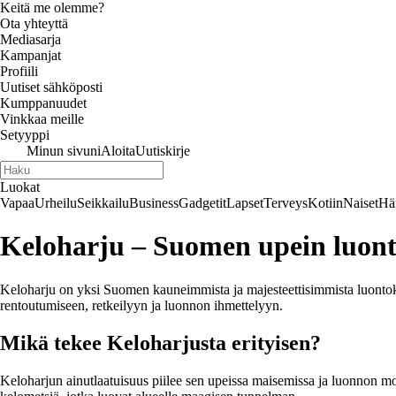
Keitä me olemme?
Ota yhteyttä
Mediasarja
Kampanjat
Profiili
Uutiset sähköposti
Kumppanuudet
Vinkkaa meille
Setyyppi
Minun sivuni
Aloita
Uutiskirje
Luokat
Vapaa
Urheilu
Seikkailu
Business
Gadgetit
Lapset
Terveys
Kotiin
Naiset
Hä
Keloharju – Suomen upein luon
Keloharju on yksi Suomen kauneimmista ja majesteettisimmista luontokoh
rentoutumiseen, retkeilyyn ja luonnon ihmettelyyn.
Mikä tekee Keloharjusta erityisen?
Keloharjun ainutlaatuisuus piilee sen upeissa maisemissa ja luonnon m