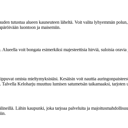
uuden tutustua alueen kauneuteen läheltä. Voit valita lyhyemmän polun, 
ympäröivään luontoon ja maisemiin.
le. Alueella voit bongata esimerkiksi majesteettisia hirviä, suloisia oravi
ppuvat omista mieltymyksistäsi. Kesäisin voit nauttia auringonpaisteesta
a. Talvella Keloharju muuttuu lumisen satumetsän taikamaaksi, tarjoten 
välineillä. Lähin kaupunki, joka tarjoaa palveluita ja majoitusmahdollis
iin.