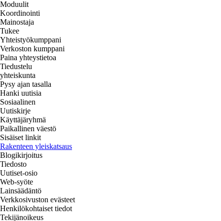
Moduulit
Koordinointi
Mainostaja
Tukee
Yhteistyökumppani
Verkoston kumppani
Paina yhteystietoa
Tiedustelu
yhteiskunta
Pysy ajan tasalla
Hanki uutisia
Sosiaalinen
Uutiskirje
Käyttäjäryhmä
Paikallinen väestö
Sisäiset linkit
Rakenteen yleiskatsaus
Blogikirjoitus
Tiedosto
Uutiset-osio
Web-syöte
Lainsäädäntö
Verkkosivuston evästeet
Henkilökohtaiset tiedot
Tekijänoikeus