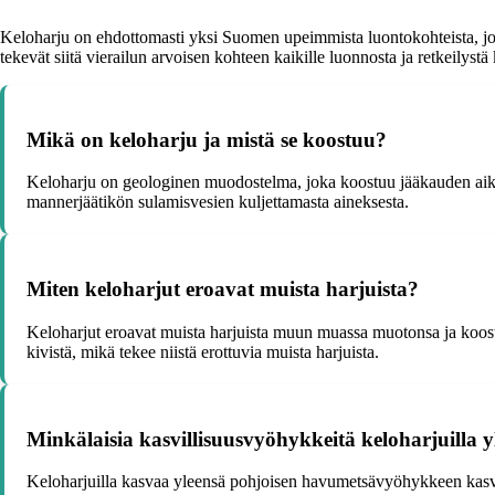
Keloharju on ehdottomasti yksi Suomen upeimmista luontokohteista, jo
tekevät siitä vierailun arvoisen kohteen kaikille luonnosta ja retkeilystä 
Mikä on keloharju ja mistä se koostuu?
Keloharju on geologinen muodostelma, joka koostuu jääkauden aikana
mannerjäätikön sulamisvesien kuljettamasta aineksesta.
Miten keloharjut eroavat muista harjuista?
Keloharjut eroavat muista harjuista muun muassa muotonsa ja koostum
kivistä, mikä tekee niistä erottuvia muista harjuista.
Minkälaisia kasvillisuusvyöhykkeitä keloharjuilla y
Keloharjuilla kasvaa yleensä pohjoisen havumetsävyöhykkeen kasvillis