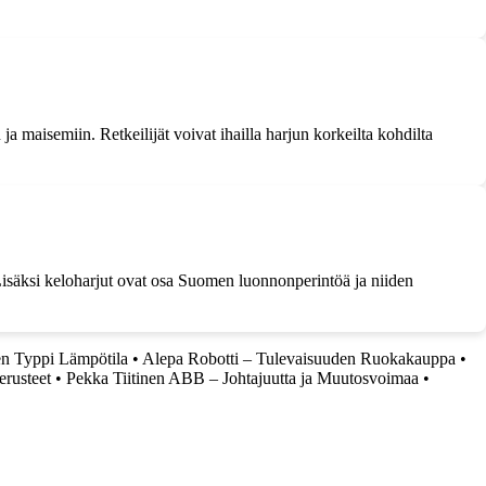
ja maisemiin. Retkeilijät voivat ihailla harjun korkeilta kohdilta
. Lisäksi keloharjut ovat osa Suomen luonnonperintöä ja niiden
en Typpi Lämpötila
•
Alepa Robotti – Tulevaisuuden Ruokakauppa
•
erusteet
•
Pekka Tiitinen ABB – Johtajuutta ja Muutosvoimaa
•