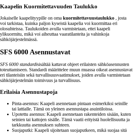
Kaapelin Kuormitettavuuden Taulukko
Jokaiselle kaapelityypille on oma
kuormitettavuustaulukko
, josta
voi tarkistaa, kuinka paljon kyseistä kaapelia voi kuormittaa eri
olosuhteissa. Taulukoiden avulla varmistetaan, ettei kaapeli
ylikuormitu, mikä voi aiheuttaa vaaratilanteita ja vahinkoja
sähköjärjestelmässä.
SFS 6000 Asennustavat
SFS 6000 standardi
sisältää kattavat ohjeet erilaisten sähköasennusten
toteuttamiseen. Standardi määrittelee muun muassa oikeat asennustavat
eri tilanteisiin sekä turvallisuusvaatimukset, joiden avulla varmistetaan
sähköjärjestelmän toimivuus ja turvallisuus.
Erilaisia Asennustapoja
Pinta-asennus: Kaapeli asennetaan pintaan esimerkiksi seinille
tai lattialle. Tämä on yleinen asennustapa asuintiloissa.
Upotettu asennus: Kaapeli asennetaan rakenteiden sisään, kuten
seinien tai kattojen sisälle. Tämä vaatii erityistä huolellisuutta ja
tarkkuutta asennuksen suhteen.
Suojaputki: Kaapeli sijoitetaan suojaputkeen, mikä suojaa sitä