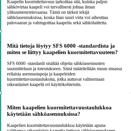
Kaapelin kuormitettavuus tarkoittaa sitä, kuinka paljon
sähkövirtaa kaapeli voi turvallisesti johtaa ilman
ylikuumenemisvaaraa. Tämä on tärkeä tekijä
sähköasennuksissa, koska liian suuri virta voi aiheuttaa
palovaaran ja vahingoittaa kaapelia sekä sähkölaitteita.
Mitä tietoja löytyy SFS 6000 -standardista ja
miten se liittyy kaapelien kuormitettavuuteen?
SFS 6000 -standardi sisältää ohjeita sähköasennusten
suunnitteluun ja toteutukseen. Siinä määritellään muun muassa
erilaisia asennustapoja ja kaapeleiden
kuormitettavuustaulukoita, jotka auttavat valitsemaan
oikeanlaiset kaapelit eri käyttökohteisiin.
Miten kaapelien kuormitettavuustaulukkoa
käytetään sähköasennuksissa?
Kaapelien kuormitettavuustaulukkoa käytetään apuna
valittaessa oikeanlaista kaapelia tiettyyn sähköasennukseen.