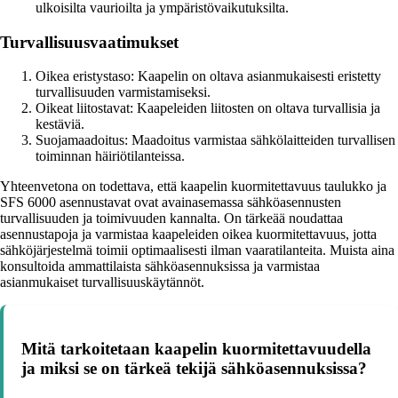
ulkoisilta vaurioilta ja ympäristövaikutuksilta.
Turvallisuusvaatimukset
Oikea eristystaso: Kaapelin on oltava asianmukaisesti eristetty
turvallisuuden varmistamiseksi.
Oikeat liitostavat: Kaapeleiden liitosten on oltava turvallisia ja
kestäviä.
Suojamaadoitus: Maadoitus varmistaa sähkölaitteiden turvallisen
toiminnan häiriötilanteissa.
Yhteenvetona on todettava, että kaapelin kuormitettavuus taulukko ja
SFS 6000 asennustavat ovat avainasemassa sähköasennusten
turvallisuuden ja toimivuuden kannalta. On tärkeää noudattaa
asennustapoja ja varmistaa kaapeleiden oikea kuormitettavuus, jotta
sähköjärjestelmä toimii optimaalisesti ilman vaaratilanteita. Muista aina
konsultoida ammattilaista sähköasennuksissa ja varmistaa
asianmukaiset turvallisuuskäytännöt.
Mitä tarkoitetaan kaapelin kuormitettavuudella
ja miksi se on tärkeä tekijä sähköasennuksissa?