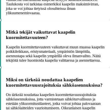
Taulukosta voi tarkistaa esimerkiksi kaapelin maksimivirran,
joka se voi johtaa tietyissä olosuhteissa ilman
ylikuumenemisvaaraa.
Mitkä tekijät vaikuttavat kaapelin
kuormitettavuuteen?
Kaapelin kuormitettavuuteen vaikuttavat muun muassa kaapelin
poikkileikkaus, eristysmateriaali, ympäristön lämpötila,
asennustapa sekä kaapelin ympärillä oleva ilmanvaihto. Näitä
tekijöitä tulee huomioida kaapelia valittaessa ja asennettaessa.
Miksi on tärkeää noudattaa kaapelien
kuormitettavuusrajoituksia sähköasennuksissa?
On tärkeää noudattaa kaapelien kuormitettavuusrajoituksia
sähköasennuksissa, jotta varmistetaan sähköturvallisuus ja
estetään ylikuormitustilanteet, jotka voivat johtaa palovaaraan
tai sähkölaitteiden vaurioitumiseen. Oikeanlaisen kaapelin