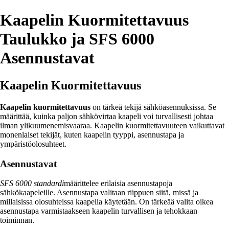
Kaapelin Kuormitettavuus
Taulukko ja SFS 6000
Asennustavat
Kaapelin Kuormitettavuus
Kaapelin kuormitettavuus
on tärkeä tekijä sähköasennuksissa. Se
määrittää, kuinka paljon sähkövirtaa kaapeli voi turvallisesti johtaa
ilman ylikuumenemisvaaraa. Kaapelin kuormitettavuuteen vaikuttavat
monenlaiset tekijät, kuten kaapelin tyyppi, asennustapa ja
ympäristöolosuhteet.
Asennustavat
SFS 6000 standardi
määrittelee erilaisia asennustapoja
sähkökaapeleille. Asennustapa valitaan riippuen siitä, missä ja
millaisissa olosuhteissa kaapelia käytetään. On tärkeää valita oikea
asennustapa varmistaakseen kaapelin turvallisen ja tehokkaan
toiminnan.