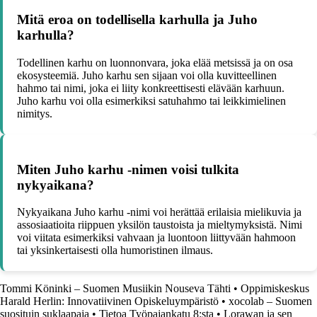
Mitä eroa on todellisella karhulla ja Juho
karhulla?
Todellinen karhu on luonnonvara, joka elää metsissä ja on osa
ekosysteemiä. Juho karhu sen sijaan voi olla kuvitteellinen
hahmo tai nimi, joka ei liity konkreettisesti elävään karhuun.
Juho karhu voi olla esimerkiksi satuhahmo tai leikkimielinen
nimitys.
Miten Juho karhu -nimen voisi tulkita
nykyaikana?
Nykyaikana Juho karhu -nimi voi herättää erilaisia mielikuvia ja
assosiaatioita riippuen yksilön taustoista ja mieltymyksistä. Nimi
voi viitata esimerkiksi vahvaan ja luontoon liittyvään hahmoon
tai yksinkertaisesti olla humoristinen ilmaus.
Tommi Köninki – Suomen Musiikin Nouseva Tähti
•
Oppimiskeskus
Harald Herlin: Innovatiivinen Opiskeluympäristö
•
xocolab – Suomen
suosituin suklaapaja
•
Tietoa Työpajankatu 8:sta
•
Lorawan ja sen