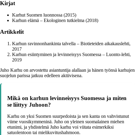
Kirjat
Karhut Suomen luonnossa (2015)
Karhun elämä – Ekologinen tutkielma (2018)
Artikkelit
Karhun ravinnonhankinta talvella – Biotieteiden aikakauslehti,
2017
Karhun esiintyminen ja levinneisyys Suomessa – Luonto-lehti,
2019
Juho Karhu on arvostettu asiantuntija alallaan ja hänen työnsä karhujen
suojelun parissa jatkuu edelleen aktiivisena.
Mikä on karhun levinneisyys Suomessa ja miten
se liittyy Juhoon?
Karhu on yksi Suomen suurpedoista ja sen kanta on vahvistunut
viime vuosikymmeninä. Juho on yleinen suomalainen miehen
etunimi, ja yhdistelmä Juho karhu voi viitata esimerkiksi
satuolentoon tai mielikuvitushahmoon.