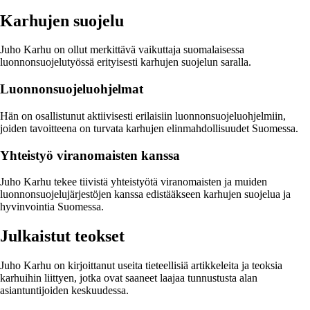
Karhujen suojelu
Juho Karhu on ollut merkittävä vaikuttaja suomalaisessa
luonnonsuojelutyössä erityisesti karhujen suojelun saralla.
Luonnonsuojeluohjelmat
Hän on osallistunut aktiivisesti erilaisiin luonnonsuojeluohjelmiin,
joiden tavoitteena on turvata karhujen elinmahdollisuudet Suomessa.
Yhteistyö viranomaisten kanssa
Juho Karhu tekee tiivistä yhteistyötä viranomaisten ja muiden
luonnonsuojelujärjestöjen kanssa edistääkseen karhujen suojelua ja
hyvinvointia Suomessa.
Julkaistut teokset
Juho Karhu on kirjoittanut useita tieteellisiä artikkeleita ja teoksia
karhuihin liittyen, jotka ovat saaneet laajaa tunnustusta alan
asiantuntijoiden keskuudessa.