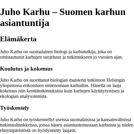
Juho Karhu – Suomen karhun
asiantuntija
Elämäkerta
Juho Karhu on suomalainen biologi ja karhututkija, joka on
omistautunut karhujen suojeluun ja tutkimukseen jo vuosien ajan.
Koulutus ja kokemus
Juho Karhu on suorittanut biologian maisterin tutkinnon Helsingin
yliopistossa erikoistuen nimenomaan karhuihin. Hänellä on laaja
kokemus niin kenttätutkimuksista kuin karhujen käyttäytymisen ja
ekologian analysoinnista.
Työskentely
Juho Karhu on työskennellyt useissa suomalaisissa ja kansainvälisissä
tutkimushankkeissa, joissa hänen asiantuntemustaan karhuista ja niiden
elinympäristöstä on hyödynnetty laajasti.