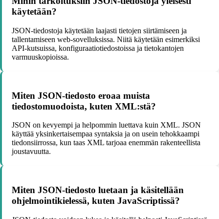
Mihin tarkoituksiin JSON-tiedostoja yleisesti
käytetään?
JSON-tiedostoja käytetään laajasti tietojen siirtämiseen ja
tallentamiseen web-sovelluksissa. Niitä käytetään esimerkiksi
API-kutsuissa, konfiguraatiotiedostoissa ja tietokantojen
varmuuskopioissa.
Miten JSON-tiedosto eroaa muista
tiedostomuodoista, kuten XML:stä?
JSON on kevyempi ja helpommin luettava kuin XML. JSON
käyttää yksinkertaisempaa syntaksia ja on usein tehokkaampi
tiedonsiirrossa, kun taas XML tarjoaa enemmän rakenteellista
joustavuutta.
Miten JSON-tiedosto luetaan ja käsitellään
ohjelmointikielessä, kuten JavaScriptissä?