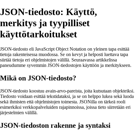
JSON-tiedosto: Käyttö,
merkitys ja tyypilliset
käyttötarkoitukset
JSON-tiedosto eli JavaScript Object Notation on yleinen tapa esittää
tietoja rakenteisessa muodossa. Se on kevyt ja helposti luettava tapa
siirtää tietoja eri ohjelmistojen välillä. Seuraavassa artikkelissa
paneudumme syvemmin JSON-tiedostojen käyttöön ja merkitykseen.
Mikä on JSON-tiedosto?
JSON-tiedosto koostuu avain-arvo-pareista, joita kutsutaan objekteiksi.
Tiedosto voidaan esittää tekstidataksi, ja se on helppo lukea sekä luoda
sekä ihmisten että ohjelmistojen toimesta. JSONilla on tärkeä rooli
esimerkiksi verkkopalveluiden rajapinnoissa, joissa tieto siirretään eri
järjestelmien välillä.
JSON-tiedoston rakenne ja syntaksi