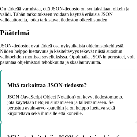
On tärkeää varmistaa, että JSON-tiedosto on syntaksiltaan oikein ja
validi. Tähän tarkoitukseen voidaan käyttää erilaisia JSON-
validaattoreita, jotka tarkistavat tiedoston oikeellisuuden.
Päätelmä
JSON-tiedostot ovat tärkeä osa nykyaikaista ohjelmistokehitystä.
Niiden helppo luettavuus ja käsiteltävyys tekevät niistä suositun
vaihtoehdon monissa sovelluksissa. Oppimalla JSONin perusteet, voit
parantaa ohjelmistosi tehokkuutta ja skaalautuvuutta.
Mitä tarkoittaa JSON-tiedosto?
JSON (JavaScript Object Notation) on kevyt tiedostomuoto,
jota käytetään tietojen siirtämiseen ja tallentamiseen. Se
perustuu avain-arvo -pareihin ja on helppo luettava sekä
kirjoitettava sekä ihmisille että koneille.