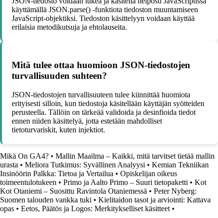
JSON-tiedosto voidaan lukea ja käsitellä helposti JavaScriptissä
käyttämällä JSON.parse() -funktiota tiedoston muuntamiseen
JavaScript-objektiksi. Tiedoston käsittelyyn voidaan käyttää
erilaisia metodikutsuja ja ehtolauseita.
Mitä tulee ottaa huomioon JSON-tiedostojen
turvallisuuden suhteen?
JSON-tiedostojen turvallisuuteen tulee kiinnittää huomiota
erityisesti silloin, kun tiedostoja käsitellään käyttäjän syötteiden
perusteella. Tällöin on tärkeää validoida ja desinfioida tiedot
ennen niiden käsittelyä, jotta estetään mahdolliset
tietoturvariskit, kuten injektiot.
Mikä On GA4?
•
Mallin Maailma – Kaikki, mitä tarvitset tietää mallin
urasta
•
Meliora Tutkimus: Syvällinen Analyysi
•
Kemian Tekniikan
Insinöörin Palkka: Tietoa ja Vertailua
•
Opiskelijan oikeus
toimeentulotukeen
•
Primo ja Aalto Primo – Suuri tietopaketti
•
Kot
Kot Otaniemi – Suosittu Ravintola Otaniemessä
•
Peter Nyberg:
Suomen talouden vankka tuki
•
Kielitaidon tasot ja arviointi: Kattava
opas
•
Eetos, Päätös ja Logos: Merkitykselliset käsitteet
•