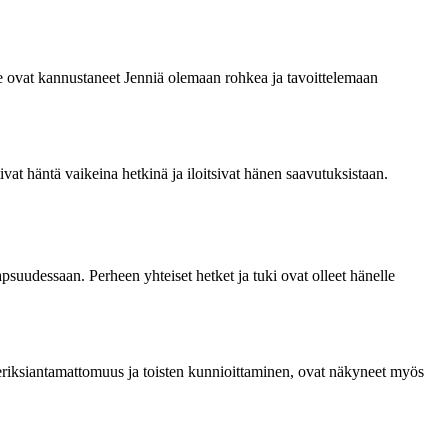
He ovat kannustaneet Jenniä olemaan rohkea ja tavoittelemaan
vat häntä vaikeina hetkinä ja iloitsivat hänen saavutuksistaan.
suudessaan. Perheen yhteiset hetket ja tuki ovat olleet hänelle
riksiantamattomuus ja toisten kunnioittaminen, ovat näkyneet myös