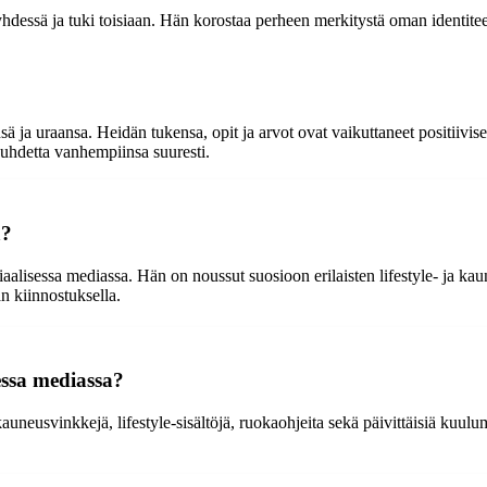
yhdessä ja tuki toisiaan. Hän korostaa perheen merkitystä oman identit
a uraansa. Heidän tukensa, opit ja arvot ovat vaikuttaneet positiivise
suhdetta vanhempiinsa suuresti.
a?
siaalisessa mediassa. Hän on noussut suosioon erilaisten lifestyle- ja 
n kiinnostuksella.
essa mediassa?
uneusvinkkejä, lifestyle-sisältöjä, ruokaohjeita sekä päivittäisiä kuulumi