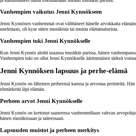
ja kannustaneet häntä toteuttamaan itseään musiikin parissa.
Vanhempien vaikutus Jenni Kynnökseen
Jenni Kynnösen vanhemmat ovat välittäneet hänelle arvokkaita elämänohj
unelmiaan, oli kyse sitten musiikista tai muista elämänalueista.
Vanhempien tuki Jenni Kynnökselle
Kun Jenni Kynnös aloitti uraansa musiikin parissa, hänen vanhempansa tuk
Vanhempien tuki on ollut Jenni Kynnökselle äärimmäisen tärkeä voimav
Jenni Kynnöksen lapsuus ja perhe-elämä
Jenni Kynnös on läheinen perheensä kanssa ja arvostaa perinteitä. Hän k
elintärkeitä läpi elämän.
Perheen arvot Jenni Kynnökselle
Jenni Kynnös on kertonut saaneensa vanhemmiltaan vahvan arvopohjan, 
hänen musiikissaan ja taiteessaan.
Lapsuuden muistot ja perheen merkitys