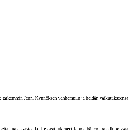
mme tarkemmin Jenni Kynnöksen vanhempiin ja heidän vaikutukseensa
ettajana ala-asteella. He ovat tukeneet Jenniä hänen uravalinnoissaan