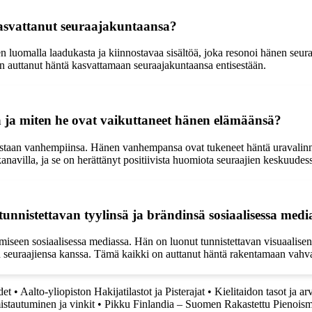
asvattanut seuraajakuntaansa?
uomalla laadukasta ja kiinnostavaa sisältöä, joka resonoi hänen seuraa
 on auttanut häntä kasvattamaan seuraajakuntaansa entisestään.
ja miten he ovat vaikuttaneet hänen elämäänsä?
estaan vanhempiinsa. Hänen vanhempansa ovat tukeneet häntä uravalinn
villa, ja se on herättänyt positiivista huomiota seuraajien keskuudes
nistettavan tyylinsä ja brändinsä sosiaalisessa medi
iseen sosiaalisessa mediassa. Hän on luonut tunnistettavan visuaalisen
nen seuraajiensa kanssa. Tämä kaikki on auttanut häntä rakentamaan vahv
det
•
Aalto-yliopiston Hakijatilastot ja Pisterajat
•
Kielitaidon tasot ja ar
stautuminen ja vinkit
•
Pikku Finlandia – Suomen Rakastettu Pienois