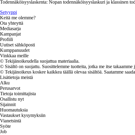
Todennäköisyyslaskenta: Nopan todennäköisyyslaskuri ja klassinen to
Setyyppi
Keitä me olemme?
Ota yhteyttä
Mediasarja
Kampanjat
Profiili
Uutiset sähköposti
Kumppanuudet
Vinkkaa meille
© Tekijänoikeudella suojattua materiaalia.
© Sisältö on suojattu. Suosittelemme tuotteita, jotka me itse takaamme 
© Tekijänoikeus koskee kaikkea täällä olevaa sisältöä. Saatamme saada os
Lisätietoja meistä
Alku
Perusarvot
Tietoja toimittajista
Osallistu nyt
Sijainnit
Huomautuksia
Vastaukset kysymyksiin
Vianetsintä
Syöte
Job