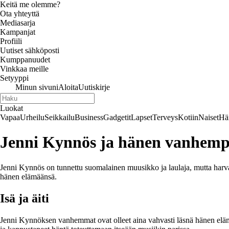
Keitä me olemme?
Ota yhteyttä
Mediasarja
Kampanjat
Profiili
Uutiset sähköposti
Kumppanuudet
Vinkkaa meille
Setyyppi
Minun sivuni
Aloita
Uutiskirje
Luokat
Vapaa
Urheilu
Seikkailu
Business
Gadgetit
Lapset
Terveys
Kotiin
Naiset
Hä
Jenni Kynnös ja hänen vanhem
Jenni Kynnös on tunnettu suomalainen muusikko ja laulaja, mutta har
hänen elämäänsä.
Isä ja äiti
Jenni Kynnöksen vanhemmat ovat olleet aina vahvasti läsnä hänen elämäs