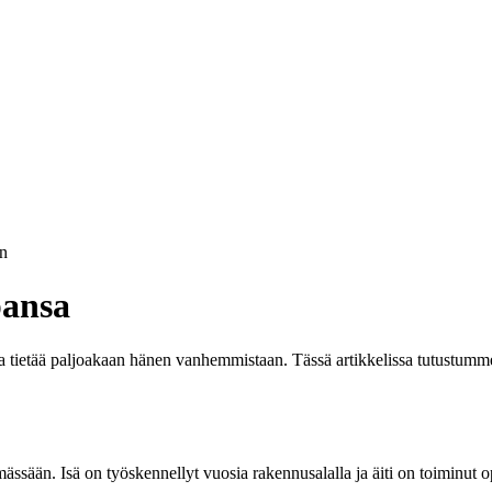
n
pansa
va tietää paljoakaan hänen vanhemmistaan. Tässä artikkelissa tutustu
sään. Isä on työskennellyt vuosia rakennusalalla ja äiti on toiminut op