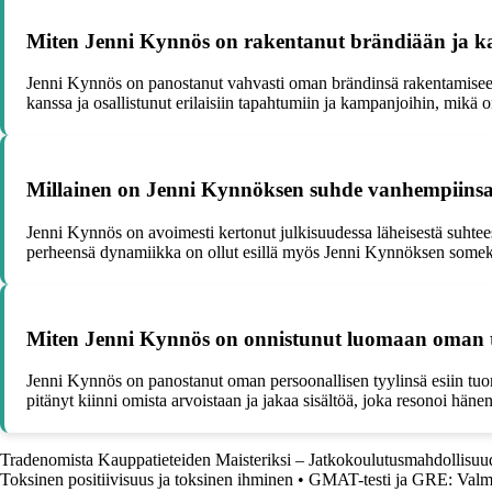
Miten Jenni Kynnös on rakentanut brändiään ja k
Jenni Kynnös on panostanut vahvasti oman brändinsä rakentamiseen l
kanssa ja osallistunut erilaisiin tapahtumiin ja kampanjoihin, mikä
Millainen on Jenni Kynnöksen suhde vanhempiinsa 
Jenni Kynnös on avoimesti kertonut julkisuudessa läheisestä suhte
perheensä dynamiikka on ollut esillä myös Jenni Kynnöksen somekana
Miten Jenni Kynnös on onnistunut luomaan oman tun
Jenni Kynnös on panostanut oman persoonallisen tyylinsä esiin tuom
pitänyt kiinni omista arvoistaan ja jakaa sisältöä, joka resonoi hä
Tradenomista Kauppatieteiden Maisteriksi – Jatkokoulutusmahdollisuu
Toksinen positiivisuus ja toksinen ihminen
•
GMAT-testi ja GRE: Valmi