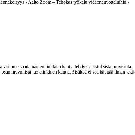
dennäköisyys
•
Aalto Zoom – Tehokas työkalu videoneuvotteluihin
•
ja voimme saada näiden linkkien kautta tehdyistä ostoksista provisiota.
an myynnistä tuotelinkkien kautta. Sisältöä ei saa käyttää ilman tekijän