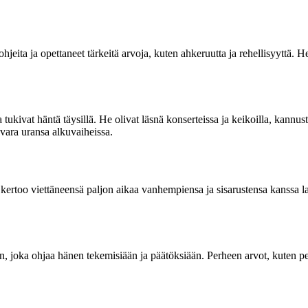
eita ja opettaneet tärkeitä arvoja, kuten ahkeruutta ja rehellisyyttä. 
ivat häntä täysillä. He olivat läsnä konserteissa ja keikoilla, kannusti
ara uransa alkuvaiheissa.
ertoo viettäneensä paljon aikaa vanhempiensa ja sisarustensa kanssa lap
joka ohjaa hänen tekemisiään ja päätöksiään. Perheen arvot, kuten pe