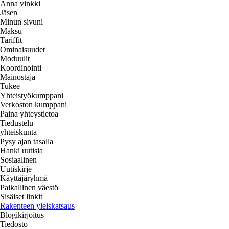
Anna vinkki
Jäsen
Minun sivuni
Maksu
Tariffit
Ominaisuudet
Moduulit
Koordinointi
Mainostaja
Tukee
Yhteistyökumppani
Verkoston kumppani
Paina yhteystietoa
Tiedustelu
yhteiskunta
Pysy ajan tasalla
Hanki uutisia
Sosiaalinen
Uutiskirje
Käyttäjäryhmä
Paikallinen väestö
Sisäiset linkit
Rakenteen yleiskatsaus
Blogikirjoitus
Tiedosto