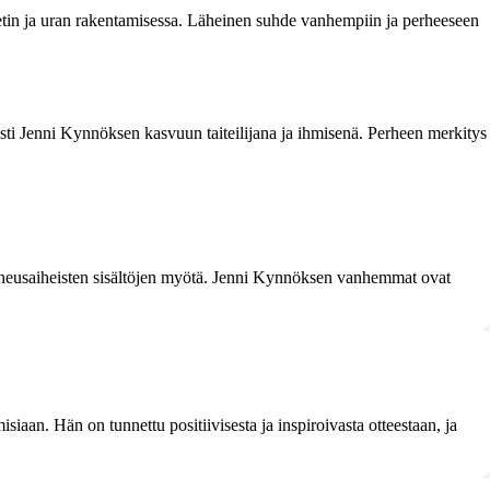
eetin ja uran rakentamisessa. Läheinen suhde vanhempiin ja perheeseen
sti Jenni Kynnöksen kasvuun taiteilijana ja ihmisenä. Perheen merkitys
kauneusaiheisten sisältöjen myötä. Jenni Kynnöksen vanhemmat ovat
siaan. Hän on tunnettu positiivisesta ja inspiroivasta otteestaan, ja