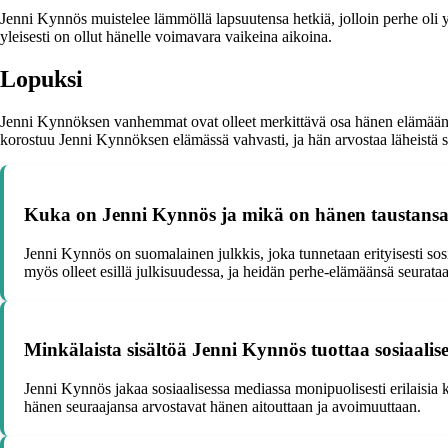
Jenni Kynnös muistelee lämmöllä lapsuutensa hetkiä, jolloin perhe oli 
yleisesti on ollut hänelle voimavara vaikeina aikoina.
Lopuksi
Jenni Kynnöksen vanhemmat ovat olleet merkittävä osa hänen elämäänsä j
korostuu Jenni Kynnöksen elämässä vahvasti, ja hän arvostaa läheistä 
Kuka on Jenni Kynnös ja mikä on hänen taustans
Jenni Kynnös on suomalainen julkkis, joka tunnetaan erityisesti so
myös olleet esillä julkisuudessa, ja heidän perhe-elämäänsä seurataa
Minkälaista sisältöä Jenni Kynnös tuottaa sosiaalis
Jenni Kynnös jakaa sosiaalisessa mediassa monipuolisesti erilaisia ka
hänen seuraajansa arvostavat hänen aitouttaan ja avoimuuttaan.