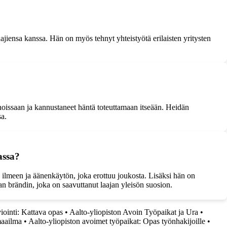
jiensa kanssa. Hän on myös tehnyt yhteistyötä erilaisten yritysten
oissaan ja kannustaneet häntä toteuttamaan itseään. Heidän
sa.
assa?
 ilmeen ja äänenkäytön, joka erottuu joukosta. Lisäksi hän on
an brändin, joka on saavuttanut laajan yleisön suosion.
viointi: Kattava opas
•
Aalto-yliopiston Avoin Työpaikat ja Ura
•
maailma
•
Aalto-yliopiston avoimet työpaikat: Opas työnhakijoille
•