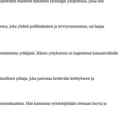
tieteiden maisterin tutkinnon Helsingin yliopistossa, jossa hän
sa, joka yhdisti pelillistämisen ja terveysseurannan, sai laajaa
uimmista yrittäjistä. Hänen yrityksensä on laajentunut kansainvälisille
astuullinen johtaja, joka panostaa kestävään kehitykseen ja
ommunikaatiota. Hän kannustaa työntekijöitään olemaan luovia ja