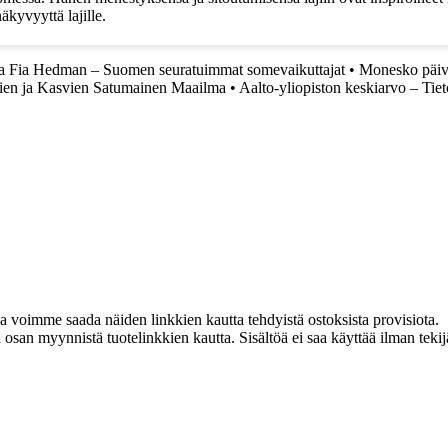
kyvyyttä lajille.
a Fia Hedman – Suomen seuratuimmat somevaikuttajat
•
Monesko päiv
ien ja Kasvien Satumainen Maailma
•
Aalto-yliopiston keskiarvo – Tiet
ja voimme saada näiden linkkien kautta tehdyistä ostoksista provisiota.
an myynnistä tuotelinkkien kautta. Sisältöä ei saa käyttää ilman tekijän