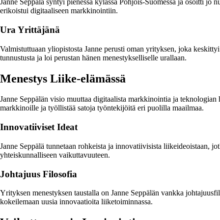
Janne Seppälä syntyi pienessä kylässä Pohjois-Suomessa ja osoitti jo nu
erikoistui digitaaliseen markkinointiin.
Ura Yrittäjänä
Valmistuttuaan yliopistosta Janne perusti oman yrityksen, joka keskitty
tunnustusta ja loi perustan hänen menestykselliselle urallaan.
Menestys Liike-elämässä
Janne Seppälän visio muuttaa digitaalista markkinointia ja teknologian
markkinoille ja työllistää satoja työntekijöitä eri puolilla maailmaa.
Innovatiiviset Ideat
Janne Seppälä tunnetaan rohkeista ja innovatiivisista liikeideoistaan, jo
yhteiskunnalliseen vaikuttavuuteen.
Johtajuus Filosofia
Yrityksen menestyksen taustalla on Janne Seppälän vankka johtajuusfil
kokeilemaan uusia innovaatioita liiketoiminnassa.