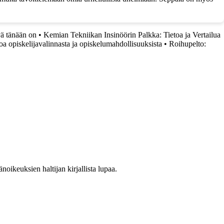
ä tänään on
•
Kemian Tekniikan Insinöörin Palkka: Tietoa ja Vertailua
oa opiskelijavalinnasta ja opiskelumahdollisuuksista
•
Roihupelto:
oikeuksien haltijan kirjallista lupaa.