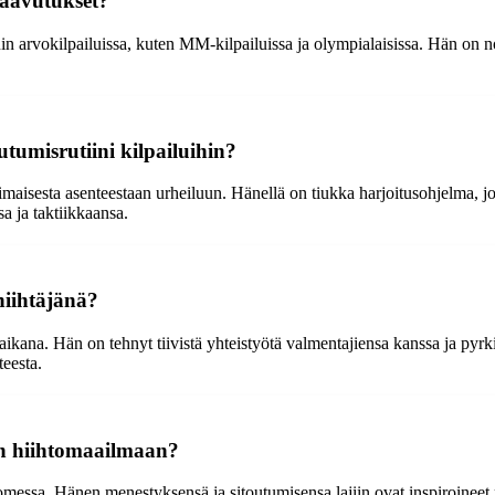
aavutukset?
in arvokilpailuissa, kuten MM-kilpailuissa ja olympialaisissa. Hän on no
tumisrutiini kilpailuihin?
aisesta asenteestaan urheiluun. Hänellä on tiukka harjoitusohjelma, joh
a ja taktiikkaansa.
hiihtäjänä?
 aikana. Hän on tehnyt tiivistä yhteistyötä valmentajiensa kanssa ja py
teesta.
en hiihtomaailmaan?
uomessa. Hänen menestyksensä ja sitoutumisensa lajiin ovat inspiroineet