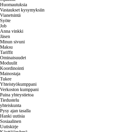
Huomautuksia
Vastaukset kysymyksiin
Vianetsintä
Syöte
Job
Anna vinkki
Jäsen
Minun sivuni
Maksu
Tariffit
Ominaisuudet
Moduulit
Koordinointi
Mainostaja
Tukee
Yhteistyökumppani
Verkoston kumppani
Paina yhteystietoa
Tiedustelu
yhteiskunta
Pysy ajan tasalla
Hanki uutisia
Sosiaalinen
Uutiskirje
Käyttäjäryhmä