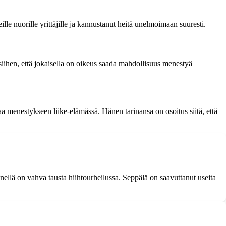
e nuorille yrittäjille ja kannustanut heitä unelmoimaan suuresti.
 siihen, että jokaisella on oikeus saada mahdollisuus menestyä
taa menestykseen liike-elämässä. Hänen tarinansa on osoitus siitä, että
nellä on vahva tausta hiihtourheilussa. Seppälä on saavuttanut useita