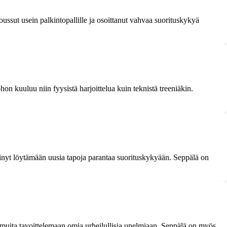
ussut usein palkintopallille ja osoittanut vahvaa suorituskykyä
on kuuluu niin fyysistä harjoittelua kuin teknistä treeniäkin.
rkinyt löytämään uusia tapoja parantaa suorituskykyään. Seppälä on
 muita tavoittelemaan omia urheilullisia unelmiaan. Seppälä on myös