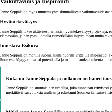
Vaikuttavuus ja Inspirointi
Janne Seppälä on myös tunnettu yhteiskunnallisesta vaikuttavuudestaan j
Hyväntekeväisyys
Janne Seppälä tukee aktiivisesti erilaisia hyväntekeväisyysprojekteja, e
elämässään, ja hän pyrkii omalla esimerkillään inspiroimaan muita te
Innostava Esikuva
Janne Seppälä on monille suomalaisille nuorille yrittäjille inspiraatio j
Suomesta löytyy runsaasti potentiaalia ja mahdollisuuksia rakentaa me
Kuka on Janne Seppälä ja millainen on hänen taus
Janne Seppälä on suomalainen urheilija, joka tunnetaan erityisesti 
merkittäviä saavutuksia urallaan ja edustanut Suomea kansainvälisiss