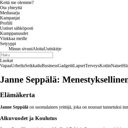
Keitä me olemme?
Ota yhteyttä
Mediasarja
Kampanjat
Profiili
Uutiset sähköposti
Kumppanuudet
Vinkkaa meille
Setyyppi
Minun sivuni
Aloita
Uutiskirje
Luokat
Vapaa
Urheilu
Seikkailu
Business
Gadgetit
Lapset
Terveys
Kotiin
Naiset
Hä
Janne Seppälä: Menestyksellinen
Elämäkerta
Janne Seppälä
on suomalainen yrittäjä, joka on noussut tunnetuksi inno
Alkuvuodet ja Koulutus