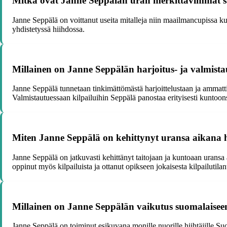
Mitkä ovat Janne Seppälän uran merkittävimmät s
Janne Seppälä on voittanut useita mitalleja niin maailmancupissa ku
yhdistetyssä hiihdossa.
Millainen on Janne Seppälän harjoitus- ja valmistau
Janne Seppälä tunnetaan tinkimättömästä harjoittelustaan ja ammattim
Valmistautuessaan kilpailuihin Seppälä panostaa erityisesti kuntoons
Miten Janne Seppälä on kehittynyt uransa aikana 
Janne Seppälä on jatkuvasti kehittänyt taitojaan ja kuntoaan uransa
oppinut myös kilpailuista ja ottanut opikseen jokaisesta kilpailutilan
Millainen on Janne Seppälän vaikutus suomalaise
Janne Seppälä on toiminut esikuvana monille nuorille hiihtäjille S