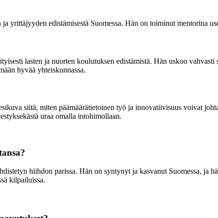
a yrittäjyyden edistämisestä Suomessa. Hän on toiminut mentorina useill
rityisesti lasten ja nuorten koulutuksen edistämistä. Hän uskoo vahvasti
kemään hyvää yhteiskunnassa.
a esikuva siitä, miten päämäärätietoinen työ ja innovatiivisuus voivat joh
nestyksekästä uraa omalla intohimollaan.
tansa?
yhdistetyn hiihdon parissa. Hän on syntynyt ja kasvanut Suomessa, ja hä
ä kilpailuissa.