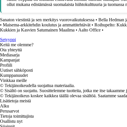
ollut mukana edistämässä suomalaista hiihtokulttuuria ja tuomassa nä
Sanaton viestintä ja sen merkitys vuorovaikutuksessa
•
Bella Hedman j
•
Maisema-arkkitehdin koulutus ja ammattitehtävät
•
Roihupelto: Kukk
Kukkien ja Kasvien Satumainen Maailma
•
Aalto Office
•
Setyyppi
Keitä me olemme?
Ota yhteyttä
Mediasarja
Kampanjat
Profiili
Uutiset sähköposti
Kumppanuudet
Vinkkaa meille
© Tekijänoikeudella suojattua materiaalia.
© Sisältö on suojattu. Suosittelemme tuotteita, jotka me itse takaamme 
© Tekijänoikeus koskee kaikkea täällä olevaa sisältöä. Saatamme saada os
Lisätietoja meistä
Alku
Perusarvot
Tietoja toimittajista
Osallistu nyt
Sijainnit