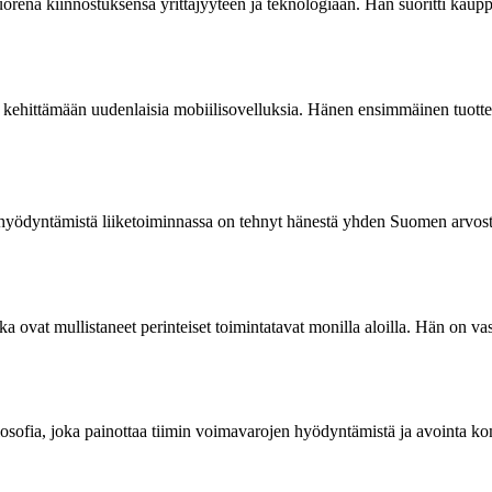
orena kiinnostuksensa yrittäjyyteen ja teknologiaan. Hän suoritti kauppa
i kehittämään uudenlaisia mobiilisovelluksia. Hänen ensimmäinen tuotteen
 hyödyntämistä liiketoiminnassa on tehnyt hänestä yhden Suomen arvostet
tka ovat mullistaneet perinteiset toimintatavat monilla aloilla. Hän on v
osofia, joka painottaa tiimin voimavarojen hyödyntämistä ja avointa k