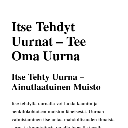
Itse Tehdyt
Uurnat – Tee
Oma Uurna
Itse Tehty Uurna –
Ainutlaatuinen Muisto
Itse tehdyllä uurnalla voi luoda kauniin ja
henkilökohtaisen muiston läheisestä. Uurnan
valmistaminen itse antaa mahdollisuuden ilmaista
surua ja kunnioitusta omalla luovalla tavalla.