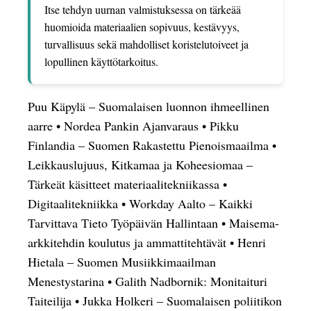
Itse tehdyn uurnan valmistuksessa on tärkeää
huomioida materiaalien sopivuus, kestävyys,
turvallisuus sekä mahdolliset koristelutoiveet ja
lopullinen käyttötarkoitus.
Puu Käpylä – Suomalaisen luonnon ihmeellinen
aarre
•
Nordea Pankin Ajanvaraus
•
Pikku
Finlandia – Suomen Rakastettu Pienoismaailma
•
Leikkauslujuus, Kitkamaa ja Koheesiomaa –
Tärkeät käsitteet materiaalitekniikassa
•
Digitaalitekniikka
•
Workday Aalto – Kaikki
Tarvittava Tieto Työpäivän Hallintaan
•
Maisema-
arkkitehdin koulutus ja ammattitehtävät
•
Henri
Hietala – Suomen Musiikkimaailman
Menestystarina
•
Galith Nadbornik: Monitaituri
Taiteilija
•
Jukka Holkeri – Suomalaisen poliitikon