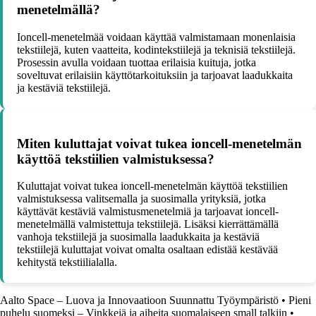
menetelmällä?
Ioncell-menetelmää voidaan käyttää valmistamaan monenlaisia
tekstiilejä, kuten vaatteita, kodintekstiilejä ja teknisiä tekstiilejä.
Prosessin avulla voidaan tuottaa erilaisia kuituja, jotka
soveltuvat erilaisiin käyttötarkoituksiin ja tarjoavat laadukkaita
ja kestäviä tekstiilejä.
Miten kuluttajat voivat tukea ioncell-menetelmän
käyttöä tekstiilien valmistuksessa?
Kuluttajat voivat tukea ioncell-menetelmän käyttöä tekstiilien
valmistuksessa valitsemalla ja suosimalla yrityksiä, jotka
käyttävät kestäviä valmistusmenetelmiä ja tarjoavat ioncell-
menetelmällä valmistettuja tekstiilejä. Lisäksi kierrättämällä
vanhoja tekstiilejä ja suosimalla laadukkaita ja kestäviä
tekstiilejä kuluttajat voivat omalta osaltaan edistää kestävää
kehitystä tekstiilialalla.
Aalto Space – Luova ja Innovaatioon Suunnattu Työympäristö
•
Pieni
puhelu suomeksi – Vinkkejä ja aiheita suomalaiseen small talkiin
•