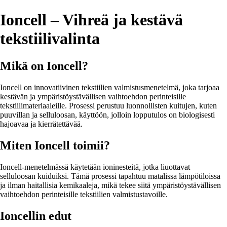
Ioncell – Vihreä ja kestävä
tekstiilivalinta
Mikä on Ioncell?
Ioncell on innovatiivinen tekstiilien valmistusmenetelmä, joka tarjoaa
kestävän ja ympäristöystävällisen vaihtoehdon perinteisille
tekstiilimateriaaleille. Prosessi perustuu luonnollisten kuitujen, kuten
puuvillan ja selluloosan, käyttöön, jolloin lopputulos on biologisesti
hajoavaa ja kierrätettävää.
Miten Ioncell toimii?
Ioncell-menetelmässä käytetään ioninesteitä, jotka liuottavat
selluloosan kuiduiksi. Tämä prosessi tapahtuu matalissa lämpötiloissa
ja ilman haitallisia kemikaaleja, mikä tekee siitä ympäristöystävällisen
vaihtoehdon perinteisille tekstiilien valmistustavoille.
Ioncellin edut