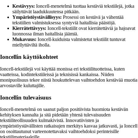
Kestävyys:
Ioncell-menetelmä tuottaa kestäviä tekstiilejä, jotka
säilyttävät laadukkuutensa pitkään.
Ympäristöystävällisyys:
Prosessi on kestävä ja vähentää
tekstiilien valmistuksessa syntyviä haitallisia päästöjä.
Kierrätettävyys:
Ioncell-tekstiilit ovat kierrätettäviä ja hajoavat
luonnossa ilman haitallisia jäämiä.
Mukavuus:
Ioncell-kuiduista valmistetut tekstiilit tuntuvat
miellyttäviltä iholla.
Ioncellin käyttökohteet
Ioncell-tekstiilejä voi käyttää monissa eri tekstiilituotteissa, kuten
vaatteissa, kodintekstiileissä ja teknisissä kankaissa. Niiden
monipuolisuus tekee niistä houkuttelevan vaihtoehdon kestävää muotia
arvostaville kuluttajille.
Ioncellin tulevaisuus
Ioncell-menetelmä on saanut paljon positiivista huomiota kestävän
kehityksen kannalta ja sitä pidetään yhtenä tulevaisuuden
tekstiiliteollisuuden kulmakivistä. Innovatiivisten ja
ympäristöystävällisten ratkaisujen merkitys kasvaa jatkuvasti, ja Ioncell
on osoittautunut varteenotettavaksi vaihtoehdoksi perinteisille
tekstiilimateriaaleille.