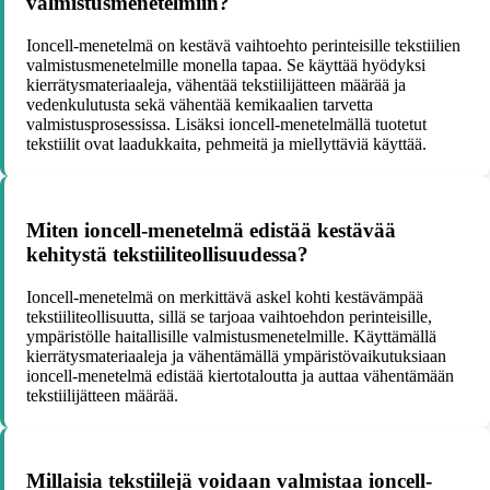
valmistusmenetelmiin?
Ioncell-menetelmä on kestävä vaihtoehto perinteisille tekstiilien
valmistusmenetelmille monella tapaa. Se käyttää hyödyksi
kierrätysmateriaaleja, vähentää tekstiilijätteen määrää ja
vedenkulutusta sekä vähentää kemikaalien tarvetta
valmistusprosessissa. Lisäksi ioncell-menetelmällä tuotetut
tekstiilit ovat laadukkaita, pehmeitä ja miellyttäviä käyttää.
Miten ioncell-menetelmä edistää kestävää
kehitystä tekstiiliteollisuudessa?
Ioncell-menetelmä on merkittävä askel kohti kestävämpää
tekstiiliteollisuutta, sillä se tarjoaa vaihtoehdon perinteisille,
ympäristölle haitallisille valmistusmenetelmille. Käyttämällä
kierrätysmateriaaleja ja vähentämällä ympäristövaikutuksiaan
ioncell-menetelmä edistää kiertotaloutta ja auttaa vähentämään
tekstiilijätteen määrää.
Millaisia tekstiilejä voidaan valmistaa ioncell-