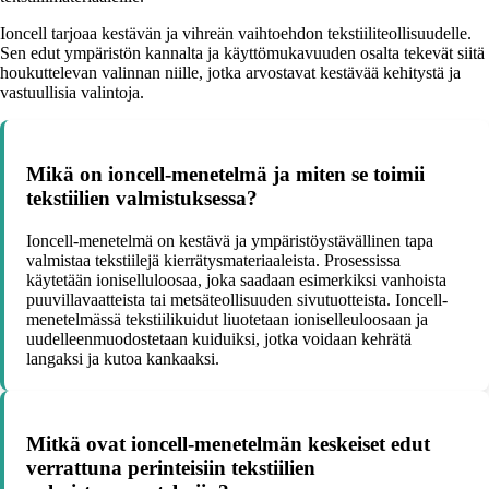
Ioncell tarjoaa kestävän ja vihreän vaihtoehdon tekstiiliteollisuudelle.
Sen edut ympäristön kannalta ja käyttömukavuuden osalta tekevät siitä
houkuttelevan valinnan niille, jotka arvostavat kestävää kehitystä ja
vastuullisia valintoja.
Mikä on ioncell-menetelmä ja miten se toimii
tekstiilien valmistuksessa?
Ioncell-menetelmä on kestävä ja ympäristöystävällinen tapa
valmistaa tekstiilejä kierrätysmateriaaleista. Prosessissa
käytetään ioniselluloosaa, joka saadaan esimerkiksi vanhoista
puuvillavaatteista tai metsäteollisuuden sivutuotteista. Ioncell-
menetelmässä tekstiilikuidut liuotetaan ioniselleuloosaan ja
uudelleenmuodostetaan kuiduiksi, jotka voidaan kehrätä
langaksi ja kutoa kankaaksi.
Mitkä ovat ioncell-menetelmän keskeiset edut
verrattuna perinteisiin tekstiilien