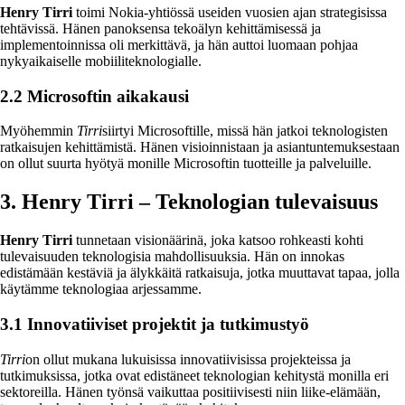
Henry Tirri
toimi Nokia-yhtiössä useiden vuosien ajan strategisissa
tehtävissä. Hänen panoksensa tekoälyn kehittämisessä ja
implementoinnissa oli merkittävä, ja hän auttoi luomaan pohjaa
nykyaikaiselle mobiiliteknologialle.
2.2 Microsoftin aikakausi
Myöhemmin
Tirri
siirtyi Microsoftille, missä hän jatkoi teknologisten
ratkaisujen kehittämistä. Hänen visioinnistaan ja asiantuntemuksestaan
on ollut suurta hyötyä monille Microsoftin tuotteille ja palveluille.
3. Henry Tirri – Teknologian tulevaisuus
Henry Tirri
tunnetaan visionäärinä, joka katsoo rohkeasti kohti
tulevaisuuden teknologisia mahdollisuuksia. Hän on innokas
edistämään kestäviä ja älykkäitä ratkaisuja, jotka muuttavat tapaa, jolla
käytämme teknologiaa arjessamme.
3.1 Innovatiiviset projektit ja tutkimustyö
Tirri
on ollut mukana lukuisissa innovatiivisissa projekteissa ja
tutkimuksissa, jotka ovat edistäneet teknologian kehitystä monilla eri
sektoreilla. Hänen työnsä vaikuttaa positiivisesti niin liike-elämään,