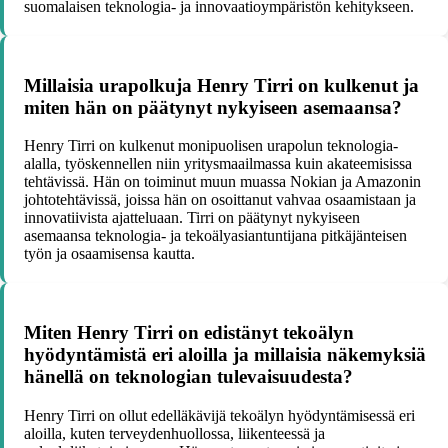
suomalaisen teknologia- ja innovaatioympäristön kehitykseen.
Millaisia urapolkuja Henry Tirri on kulkenut ja
miten hän on päätynyt nykyiseen asemaansa?
Henry Tirri on kulkenut monipuolisen urapolun teknologia-
alalla, työskennellen niin yritysmaailmassa kuin akateemisissa
tehtävissä. Hän on toiminut muun muassa Nokian ja Amazonin
johtotehtävissä, joissa hän on osoittanut vahvaa osaamistaan ja
innovatiivista ajatteluaan. Tirri on päätynyt nykyiseen
asemaansa teknologia- ja tekoälyasiantuntijana pitkäjänteisen
työn ja osaamisensa kautta.
Miten Henry Tirri on edistänyt tekoälyn
hyödyntämistä eri aloilla ja millaisia näkemyksiä
hänellä on teknologian tulevaisuudesta?
Henry Tirri on ollut edelläkävijä tekoälyn hyödyntämisessä eri
aloilla, kuten terveydenhuollossa, liikenteessä ja