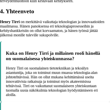
terveydenhuoltoon kuin kestävään kehitykseen.
4. Yhteenveto
Henry Tirri
on merkittävä vaikuttaja teknologian ja innovaatioiden
maailmassa. Hänen panoksensa eri teknologiaprosesseihin ja
kehityshankkeisiin on ollut korvaamaton, ja hänen työnsä jättää
jälkensä monille tuleville sukupolville.
Kuka on Henry Tirri ja millainen rooli hänellä
on suomalaisessa yhteiskunnassa?
Henry Tirri on suomalainen tietotekniikan ja tekoälyn
asiantuntija, joka on toiminut muun muassa teknologia-alan
johtotehtävissä. Hän on ollut mukana kehittämässä useita
innovatiivisia ratkaisuja ja toiminut myös akateemisissa
tehtävissä. Tirri on vaikuttanut suomalaiseen yhteiskuntaan
tuomalla uusia näkökulmia teknologian hyödyntämiseen eri
aloilla.