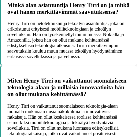
Minkä alan asiantuntija Henry Tirri on ja mitkä
ovat hänen merkittävimmät saavutuksensa?
Henry Tirri on tietotekniikan ja tekoälyn asiantuntija, joka on
erikoistunut erityisesti mobiiliteknologiaan ja tekoälyn
sovelluksiin. Hän on työskennellyt muun muassa Nokialla ja
Amazonilla, joissa hän on ollut mukana kehittämässä
edistyksellisiä teknologiaratkaisuja. Tirrin merkittävimpiin
saavutuksiin kuuluu muun muassa tekoälyn hyödyntäminen
erilaisissa sovelluksissa ja palveluissa.
Miten Henry Tirri on vaikuttanut suomalaiseen
teknologia-alaan ja millaisia innovaatioita hän
on ollut mukana kehittämässä?
Henry Tirri on vaikuttanut suomalaiseen teknologia-alaan
tuomalla mukanaan uusia näkökulmia ja innovatiivisia
ratkaisuja. Hän on ollut keskeisessä roolissa kehittämässä
esimerkiksi mobiiliteknologiaa ja tekoälyä hyödyntäviä
sovelluksia. Tirri on ollut mukana luomassa edistyksellisiä
teknologiaratkaisuja, jotka ovat vaikuttaneet positiivisesti