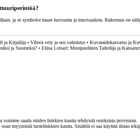
ttuuriperintöä?
illaan, ja se symboloi maan luovuutta ja innovaatiota. Rakennus on säil
 ja Kirjailija
•
Vihreä vety ja sen valmistus
•
Kuvataidekasvatus ja Kuv
nniksi ja Suomeksi?
•
Eliisa Lotsari: Monipuolinen Taiteilija ja Kansanm
ja voimme saada näiden linkkien kautta tehdyistä ostoksista provisiota.
an myynnistä tuotelinkkien kautta. Sisältöä ei saa käyttää ilman tekijän