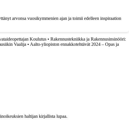
yttänyt arvonsa vuosikymmenien ajan ja toimii edelleen inspiraation
ataideopettajan Koulutus
•
Rakennustekniikka ja Rakennusinsinööri:
usiikin Vaalija
•
Aalto-yliopiston ennakkotehtävät 2024 – Opas ja
oikeuksien haltijan kirjallista lupaa.