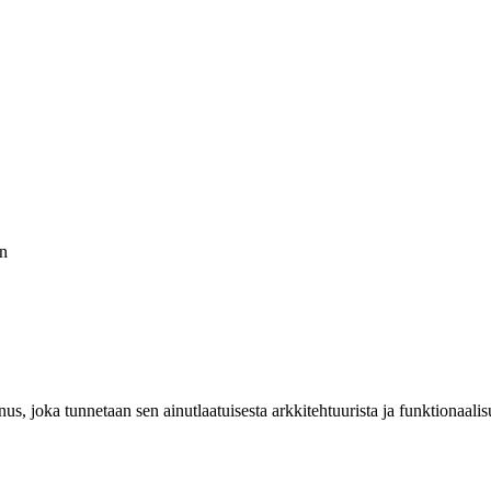
n
us, joka tunnetaan sen ainutlaatuisesta arkkitehtuurista ja funktionaal