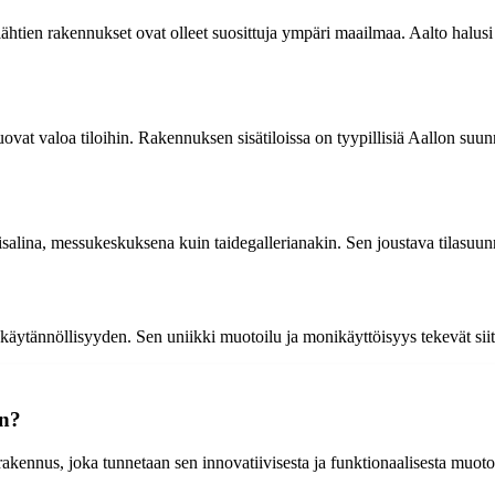
 lähtien rakennukset ovat olleet suosittuja ympäri maailmaa. Aalto halus
ovat valoa tiloihin. Rakennuksen sisätiloissa on tyypillisiä Aallon suunn
salina, messukeskuksena kuin taidegallerianakin. Sen joustava tilasuunn
ytännöllisyyden. Sen uniikki muotoilu ja monikäyttöisyys tekevät siitä ih
in?
akennus, joka tunnetaan sen innovatiivisesta ja funktionaalisesta muotoi