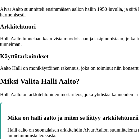
Alvar Aalto suunnitteli ensimmäisen aallon hallin 1950-luvulla, ja siitä
harmonisesti.
Arkkitehtuuri
Halli Aalto tunnetaan kaarevista muodoistaan ja lasipinnoistaan, jotka tu
tunnelman.
Käyttötarkoitukset
Aalto Halli on monikäyttöinen rakennus, joka on toiminut niin konsertti
Miksi Valita Halli Aalto?
Halli Aalto on arkkitehtoninen mestariteos, joka yhdistää kauneuden ja kä
Mikä on halli aalto ja miten se liittyy arkkitehtuuri
Halli aalto on suomalaisen arkkitehdin Alvar Aallon suunnittelema r
tunnetuimmista teoksista.