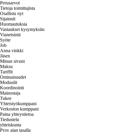
Perusarvot
Tietoja toimittajista
Osallistu nyt
Sijainnit
Huomautuksia
Vastaukset kysymyksiin
Vianetsintä
Syöte
Job
Anna vinkki
Jäsen
Minun sivuni
Maksu
Tariffit
Ominaisuudet
Moduulit
Koordinointi
Mainostaja
Tukee
Yhteistyökumppani
Verkoston kumppani
Paina yhteystietoa
Tiedustelu
yhteiskunta
Pysy ajan tasalla