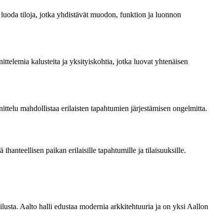
i luoda tiloja, jotka yhdistävät muodon, funktion ja luonnon
ittelemia kalusteita ja yksityiskohtia, jotka luovat yhtenäisen
ittelu mahdollistaa erilaisten tapahtumien järjestämisen ongelmitta.
anteellisen paikan erilaisille tapahtumille ja tilaisuuksille.
lusta. Aalto halli edustaa modernia arkkitehtuuria ja on yksi Aallon