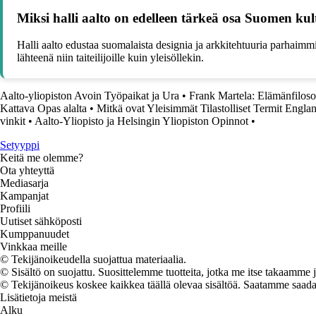
Miksi halli aalto on edelleen tärkeä osa Suomen kul
Halli aalto edustaa suomalaista designia ja arkkitehtuuria parhaimm
lähteenä niin taiteilijoille kuin yleisöllekin.
Aalto-yliopiston Avoin Työpaikat ja Ura
•
Frank Martela: Elämänfilosofi
Kattava Opas alalta
•
Mitkä ovat Yleisimmät Tilastolliset Termit Engla
vinkit
•
Aalto-Yliopisto ja Helsingin Yliopiston Opinnot
•
Setyyppi
Keitä me olemme?
Ota yhteyttä
Mediasarja
Kampanjat
Profiili
Uutiset sähköposti
Kumppanuudet
Vinkkaa meille
© Tekijänoikeudella suojattua materiaalia.
© Sisältö on suojattu. Suosittelemme tuotteita, jotka me itse takaamme 
© Tekijänoikeus koskee kaikkea täällä olevaa sisältöä. Saatamme saada os
Lisätietoja meistä
Alku