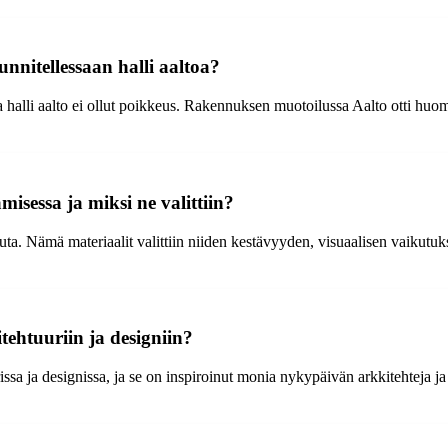
nnitellessaan halli aaltoa?
ja halli aalto ei ollut poikkeus. Rakennuksen muotoilussa Aalto otti hu
misessa ja miksi ne valittiin?
 puuta. Nämä materiaalit valittiin niiden kestävyyden, visuaalisen vaiku
tehtuuriin ja designiin?
rissa ja designissa, ja se on inspiroinut monia nykypäivän arkkitehteja j