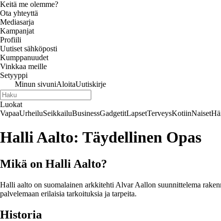
Keitä me olemme?
Ota yhteyttä
Mediasarja
Kampanjat
Profiili
Uutiset sähköposti
Kumppanuudet
Vinkkaa meille
Setyyppi
Minun sivuni
Aloita
Uutiskirje
Luokat
Vapaa
Urheilu
Seikkailu
Business
Gadgetit
Lapset
Terveys
Kotiin
Naiset
Hä
Halli Aalto: Täydellinen Opas
Mikä on Halli Aalto?
Halli aalto on suomalainen arkkitehti Alvar Aallon suunnittelema rakenn
palvelemaan erilaisia tarkoituksia ja tarpeita.
Historia