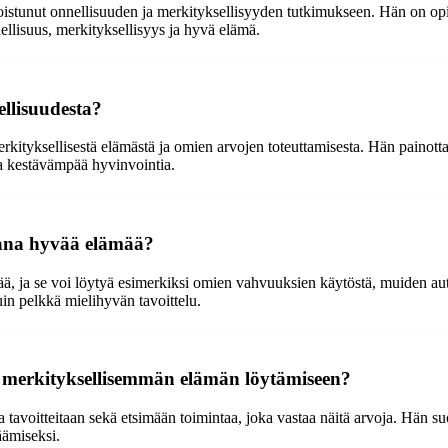
koistunut onnellisuuden ja merkityksellisyyden tutkimukseen. Hän on opisk
nnellisuus, merkityksellisyys ja hyvä elämä.
ellisuudesta?
erkityksellisestä elämästä ja omien arvojen toteuttamisesta. Hän painotta
da kestävämpää hyvinvointia.
sana hyvää elämää?
ä, ja se voi löytyä esimerkiksi omien vahvuuksien käytöstä, muiden autt
in pelkkä mielihyvän tavoittelu.
 merkityksellisemmän elämän löytämiseen?
avoitteitaan sekä etsimään toimintaa, joka vastaa näitä arvoja. Hän su
äämiseksi.