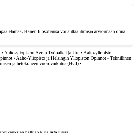
empää elämää. Hänen filosofiansa voi auttaa ihmisiä arvioimaan omia
s
•
Aalto-yliopiston Avoin Työpaikat ja Ura
•
Aalto-yliopisto
Opinnot
•
Aalto-Yliopisto ja Helsingin Yliopiston Opinnot
•
Teknillinen
hmisen ja tietokoneen vuorovaikutus (HCI)
•
oikeuksien haltijan kirjallista lupaa.