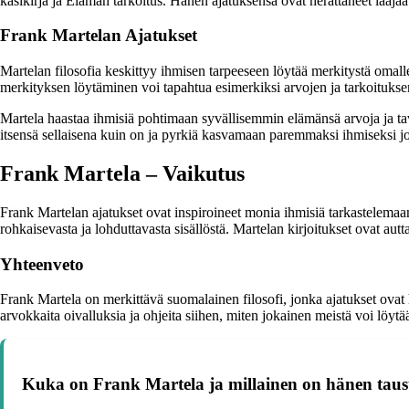
käsikirja ja Elämän tarkoitus. Hänen ajatuksensa ovat herättäneet laaja
Frank Martelan Ajatukset
Martelan filosofia keskittyy ihmisen tarpeeseen löytää merkitystä omall
merkityksen löytäminen voi tapahtua esimerkiksi arvojen ja tarkoitukse
Martela haastaa ihmisiä pohtimaan syvällisemmin elämänsä arvoja ja t
itsensä sellaisena kuin on ja pyrkiä kasvamaan paremmaksi ihmiseksi j
Frank Martela – Vaikutus
Frank Martelan ajatukset ovat inspiroineet monia ihmisiä tarkastelemaa
rohkaisevasta ja lohduttavasta sisällöstä. Martelan kirjoitukset ovat au
Yhteenveto
Frank Martela on merkittävä suomalainen filosofi, jonka ajatukset ovat
arvokkaita oivalluksia ja ohjeita siihen, miten jokainen meistä voi löyt
Kuka on Frank Martela ja millainen on hänen tau