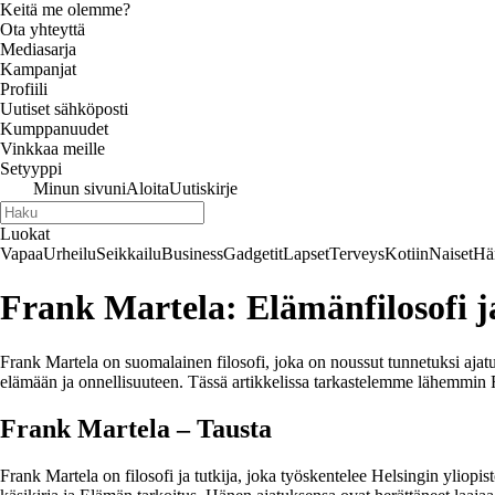
Keitä me olemme?
Ota yhteyttä
Mediasarja
Kampanjat
Profiili
Uutiset sähköposti
Kumppanuudet
Vinkkaa meille
Setyyppi
Minun sivuni
Aloita
Uutiskirje
Luokat
Vapaa
Urheilu
Seikkailu
Business
Gadgetit
Lapset
Terveys
Kotiin
Naiset
Hä
Frank Martela: Elämänfilosofi ja
Frank Martela on suomalainen filosofi, joka on noussut tunnetuksi ajatu
elämään ja onnellisuuteen. Tässä artikkelissa tarkastelemme lähemmin F
Frank Martela – Tausta
Frank Martela on filosofi ja tutkija, joka työskentelee Helsingin yliopis