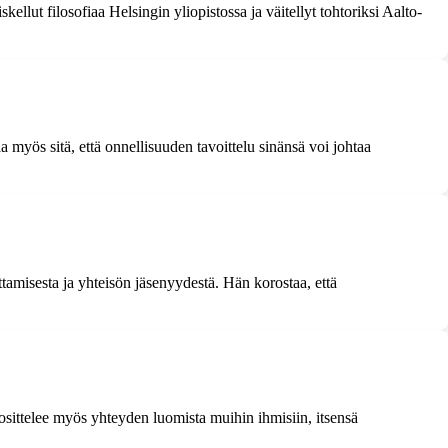
ellut filosofiaa Helsingin yliopistossa ja väitellyt tohtoriksi Aalto-
a myös sitä, että onnellisuuden tavoittelu sinänsä voi johtaa
amisesta ja yhteisön jäsenyydestä. Hän korostaa, että
osittelee myös yhteyden luomista muihin ihmisiin, itsensä