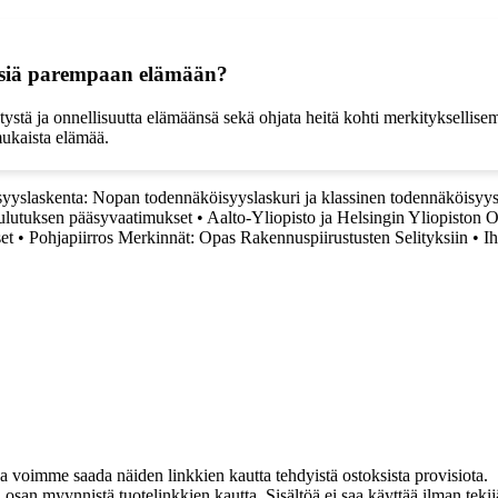
misiä parempaan elämään?
ystä ja onnellisuutta elämäänsä sekä ohjata heitä kohti merkityksellis
mukaista elämää.
yyslaskenta: Nopan todennäköisyyslaskuri ja klassinen todennäköisyy
oulutuksen pääsyvaatimukset
•
Aalto-Yliopisto ja Helsingin Yliopiston 
et
•
Pohjapiirros Merkinnät: Opas Rakennuspiirustusten Selityksiin
•
I
ja voimme saada näiden linkkien kautta tehdyistä ostoksista provisiota.
an myynnistä tuotelinkkien kautta. Sisältöä ei saa käyttää ilman tekijän