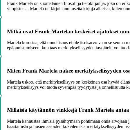
Frank Martela on suomalainen filosofi ja tietokirjailija, joka on eri
yliopistosta. Martela on kirjoittanut useita kirjoja aiheista, kuten o
Mitkä ovat Frank Martelan keskeiset ajatukset onn
Martela korostaa, että onnellisuus ei ole itseisarvo vaan se seuraa m
epäonnistumiseen, kun taas merkityksellisyyden tavoittelu voi tuo
Miten Frank Martela näkee merkityksellisyyden o
Martela uskoo, että merkityksellisyys on keskeinen osa hyvää elämä
merkityksellisyys voi tuoda syvempää tyydytystä ja onnellisuutta ku
Millaisia käytännön vinkkejä Frank Martela antaa
Martela kannustaa ihmisiä pysähtymään pohtimaan omia arvojaan ja t
haastamista ja uusien asioiden kokeilemista merkityksellisyyden lis