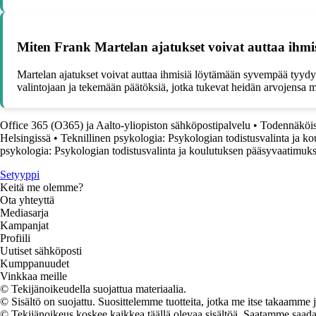
Miten Frank Martelan ajatukset voivat auttaa ih
Martelan ajatukset voivat auttaa ihmisiä löytämään syvempää tyydyt
valintojaan ja tekemään päätöksiä, jotka tukevat heidän arvojensa 
Office 365 (O365) ja Aalto-yliopiston sähköpostipalvelu
•
Todennäköis
Helsingissä
•
Teknillinen psykologia: Psykologian todistusvalinta ja k
psykologia: Psykologian todistusvalinta ja koulutuksen pääsyvaatimuks
Setyyppi
Keitä me olemme?
Ota yhteyttä
Mediasarja
Kampanjat
Profiili
Uutiset sähköposti
Kumppanuudet
Vinkkaa meille
© Tekijänoikeudella suojattua materiaalia.
© Sisältö on suojattu. Suosittelemme tuotteita, jotka me itse takaamme 
© Tekijänoikeus koskee kaikkea täällä olevaa sisältöä. Saatamme saada os