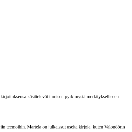
kirjoituksensa käsittelevät ihmisen pyrkimystä merkitykselliseen
viin teemoihin. Martela on julkaissut useita kirjoja, kuten Valonöörin