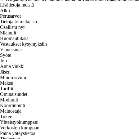
Lisätietoja meistä
Alku
Perusarvot
Tietoja toimittajista
Osallistu nyt
Sijainnit
Huomautuksia
Vastaukset kysymyksiin
Vianetsintä
Syöte
Job
Anna vinkki
Jäsen
Minun sivuni
Maksu
Tariffit
Ominaisuudet
Moduulit
Koordinointi
Mainostaja
Tukee
Yhteistyökumppani
Verkoston kumppani
Paina yhteystietoa
Tiedustelu