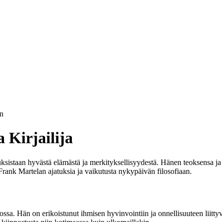
n
 Kirjailija
ksistaan hyvästä elämästä ja merkityksellisyydestä. Hänen teoksensa ja 
rank Martelan ajatuksia ja vaikutusta nykypäivän filosofiaan.
tossa. Hän on erikoistunut ihmisen hyvinvointiin ja onnellisuuteen liitty