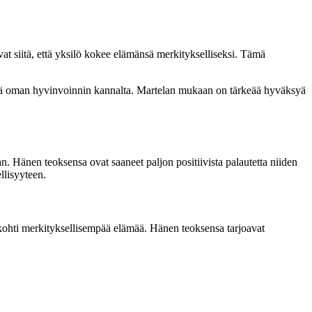
at siitä, että yksilö kokee elämänsä merkitykselliseksi. Tämä
yttä oman hyvinvoinnin kannalta. Martelan mukaan on tärkeää hyväksyä
. Hänen teoksensa ovat saaneet paljon positiivista palautetta niiden
llisyyteen.
 kohti merkityksellisempää elämää. Hänen teoksensa tarjoavat