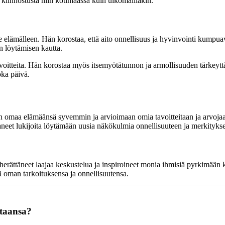
a kiinnostusta niin kotimaassa kuin ulkomaillakin.
e elämälleen. Hän korostaa, että aito onnellisuus ja hyvinvointi kumpuav
n löytämisen kautta.
avoitteita. Hän korostaa myös itsemyötätunnon ja armollisuuden tärke
oka päivä.
n omaa elämäänsä syvemmin ja arvioimaan omia tavoitteitaan ja arvojaan
ttaneet lukijoita löytämään uusia näkökulmia onnellisuuteen ja merkitykse
 herättäneet laajaa keskustelua ja inspiroineet monia ihmisiä pyrkimään
ää oman tarkoituksensa ja onnellisuutensa.
staansa?