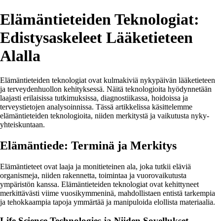
Elämäntieteiden Teknologiat:
Edistysaskeleet Lääketieteen
Alalla
Elämäntieteiden teknologiat ovat kulmakiviä nykypäivän lääketieteen
ja terveydenhuollon kehityksessä. Näitä teknologioita hyödynnetään
laajasti erilaisissa tutkimuksissa, diagnostiikassa, hoidoissa ja
terveystietojen analysoinnissa. Tässä artikkelissa käsittelemme
elämäntieteiden teknologioita, niiden merkitystä ja vaikutusta nyky-
yhteiskuntaan.
Elämäntiede: Terminä ja Merkitys
Elämäntieteet ovat laaja ja monitieteinen ala, joka tutkii eläviä
organismeja, niiden rakennetta, toimintaa ja vuorovaikutusta
ympäristön kanssa. Elämäntieteiden teknologiat ovat kehittyneet
merkittävästi viime vuosikymmeninä, mahdollistaen entistä tarkempia
ja tehokkaampia tapoja ymmärtää ja manipuloida elollista materiaalia.
Life Science Technologies ja Niiden Sovellukset