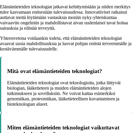
Elämäntieteiden teknologiat jatkavat kehittymistään ja niiden merkitys
tulee kasvamaan entisestään tulevaisuudessa. Innovatiiviset ratkaisut
auttavat meitä löytämään vastauksia moniin nyky-yhteiskuntaa
vaivaaviin ongelmiin ja mahdollistavat aivan uudenlaiset tavat hoitaa
sairauksia ja edistää terveyttä.
Yhteenvetona voidaankin todeta, että elämäntieteiden teknologiat
avaavat uusia mahdollisuuksia ja luovat pohjan entistä terveemmälle ja
kestävämmälle tulevaisuudelle.
Mitä ovat elämäntieteiden teknologiat?
Elämäntieteiden teknologiat ovat teknologioita, jotka liittyvät
biologian, lääketieteen ja muiden elämäntieteiden alojen
tutkimukseen ja sovelluksiin. Ne voivat kattaa esimerkiksi
genomiikan, proteomiikan, lääketieteellisen kuvantamisen ja
bioteknologian alueet.
Miten elämäntieteiden teknologiat vaikuttavat