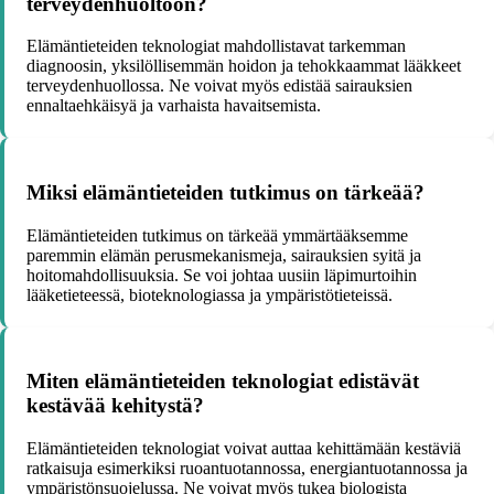
terveydenhuoltoon?
Elämäntieteiden teknologiat mahdollistavat tarkemman
diagnoosin, yksilöllisemmän hoidon ja tehokkaammat lääkkeet
terveydenhuollossa. Ne voivat myös edistää sairauksien
ennaltaehkäisyä ja varhaista havaitsemista.
Miksi elämäntieteiden tutkimus on tärkeää?
Elämäntieteiden tutkimus on tärkeää ymmärtääksemme
paremmin elämän perusmekanismeja, sairauksien syitä ja
hoitomahdollisuuksia. Se voi johtaa uusiin läpimurtoihin
lääketieteessä, bioteknologiassa ja ympäristötieteissä.
Miten elämäntieteiden teknologiat edistävät
kestävää kehitystä?
Elämäntieteiden teknologiat voivat auttaa kehittämään kestäviä
ratkaisuja esimerkiksi ruoantuotannossa, energiantuotannossa ja
ympäristönsuojelussa. Ne voivat myös tukea biologista