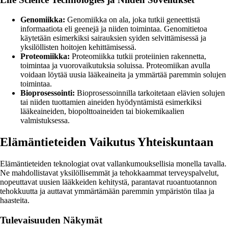
Genomiikka:
Genomiikka on ala, joka tutkii geneettistä
informaatiota eli geenejä ja niiden toimintaa. Genomitietoa
käytetään esimerkiksi sairauksien syiden selvittämisessä ja
yksilöllisten hoitojen kehittämisessä.
Proteomiikka:
Proteomiikka tutkii proteiinien rakennetta,
toimintaa ja vuorovaikutuksia soluissa. Proteomiikan avulla
voidaan löytää uusia lääkeaineita ja ymmärtää paremmin solujen
toimintaa.
Bioprosessointi:
Bioprosessoinnilla tarkoitetaan elävien solujen
tai niiden tuottamien aineiden hyödyntämistä esimerkiksi
lääkeaineiden, biopolttoaineiden tai biokemikaalien
valmistuksessa.
Elämäntieteiden Vaikutus Yhteiskuntaan
Elämäntieteiden teknologiat ovat vallankumouksellisia monella tavalla.
Ne mahdollistavat yksilöllisemmät ja tehokkaammat terveyspalvelut,
nopeuttavat uusien lääkkeiden kehitystä, parantavat ruoantuotannon
tehokkuutta ja auttavat ymmärtämään paremmin ympäristön tilaa ja
haasteita.
Tulevaisuuden Näkymät