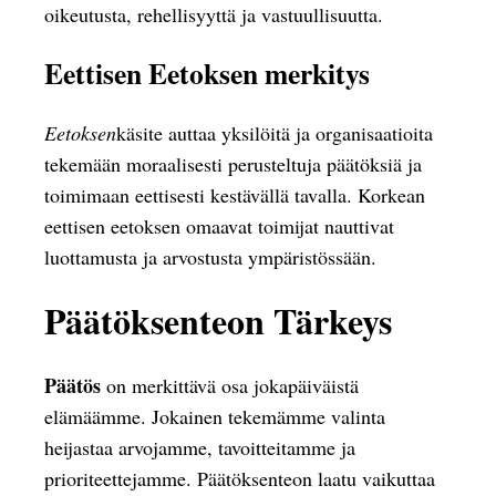
oikeutusta, rehellisyyttä ja vastuullisuutta.
Eettisen Eetoksen merkitys
Eetoksen
käsite auttaa yksilöitä ja organisaatioita
tekemään moraalisesti perusteltuja päätöksiä ja
toimimaan eettisesti kestävällä tavalla. Korkean
eettisen eetoksen omaavat toimijat nauttivat
luottamusta ja arvostusta ympäristössään.
Päätöksenteon Tärkeys
Päätös
on merkittävä osa jokapäiväistä
elämäämme. Jokainen tekemämme valinta
heijastaa arvojamme, tavoitteitamme ja
prioriteettejamme. Päätöksenteon laatu vaikuttaa