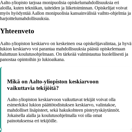
Aalto-yliopisto tarjoaa monipuolisia opiskelumahdollisuuksia eri
aloilla, kuten tekniikan, taiteiden ja liiketoiminnan. Opiskelijat voivat
myös hyödyntää Aallon monipuolisia kansainvälisiä vaihto-ohjelmia ja
harjoittelumahdollisuuksia.
Yhteenveto
Aalto-yliopiston keskiarvo on keskeinen osa opiskelijavalintaa, ja hyvä
lukion keskiarvo voi parantaa mahdollisuuksia päästä opiskelemaan
haluttuun koulutusohjelmaan. On tärkeää valmistautua huolellisesti ja
panostaa opintoihin jo lukioaikana.
Mikä on Aalto-yliopiston keskiarvoon
vaikuttavia tekijöitä?
Aalto-yliopiston keskiarvoon vaikuttavat tekijät voivat olla
esimerkiksi lukion päättötodistuksen keskiarvo, valintakoe,
mahdolliset lisäpisteet, sekä hakukohteen pisteytyskäytännöt.
Jokaisella alalla ja koulutusohjelmalla voi olla omat
painotuksensa eri tekijöille.