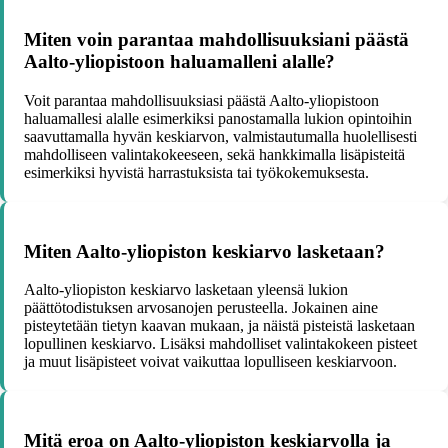
Miten voin parantaa mahdollisuuksiani päästä
Aalto-yliopistoon haluamalleni alalle?
Voit parantaa mahdollisuuksiasi päästä Aalto-yliopistoon
haluamallesi alalle esimerkiksi panostamalla lukion opintoihin
saavuttamalla hyvän keskiarvon, valmistautumalla huolellisesti
mahdolliseen valintakokeeseen, sekä hankkimalla lisäpisteitä
esimerkiksi hyvistä harrastuksista tai työkokemuksesta.
Miten Aalto-yliopiston keskiarvo lasketaan?
Aalto-yliopiston keskiarvo lasketaan yleensä lukion
päättötodistuksen arvosanojen perusteella. Jokainen aine
pisteytetään tietyn kaavan mukaan, ja näistä pisteistä lasketaan
lopullinen keskiarvo. Lisäksi mahdolliset valintakokeen pisteet
ja muut lisäpisteet voivat vaikuttaa lopulliseen keskiarvoon.
Mitä eroa on Aalto-yliopiston keskiarvolla ja