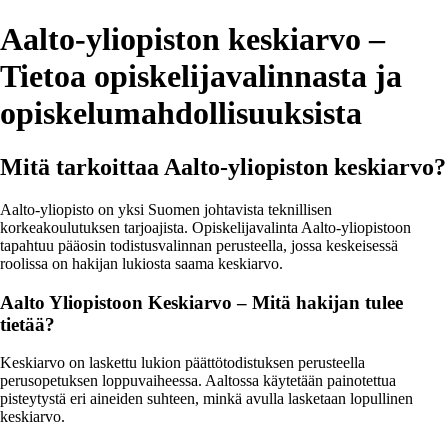
Aalto-yliopiston keskiarvo –
Tietoa opiskelijavalinnasta ja
opiskelumahdollisuuksista
Mitä tarkoittaa Aalto-yliopiston keskiarvo?
Aalto-yliopisto on yksi Suomen johtavista teknillisen
korkeakoulutuksen tarjoajista. Opiskelijavalinta Aalto-yliopistoon
tapahtuu pääosin todistusvalinnan perusteella, jossa keskeisessä
roolissa on hakijan lukiosta saama keskiarvo.
Aalto Yliopistoon Keskiarvo – Mitä hakijan tulee
tietää?
Keskiarvo on laskettu lukion päättötodistuksen perusteella
perusopetuksen loppuvaiheessa. Aaltossa käytetään painotettua
pisteytystä eri aineiden suhteen, minkä avulla lasketaan lopullinen
keskiarvo.