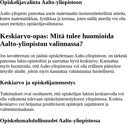
Opiskelijavalinta Aalto-yliopistoon
Aalto-yliopisto painottaa usein matemaattis-luonnontieteellisiä aineita,
kuten matematiikkaa, fysiikkaa ja kemiaa, joten näillä aineilla voi olla
suuri merkitys opiskelijavalinnassa.
Keskiarvo-opas: Mitä tulee huomioida
Aalto-yliopiston valinnassa?
Jos tavoitteenasi on päästä opiskelemaan Aalto-yliopistoon, on tärkeää
panostaa lukio-opintoihisi ja saavuttaa hyvä keskiarvo. Kannattaa
myös huomioida, että Aalto-yliopistossa voi olla erillinen pääsykoe
tietyille aloille, johon myös kannattaa valmistautua huolellisesti.
Keskiarvo ja opiskelijamenestys
Tutkimukset ovat osoittaneet, että opiskelijan lukion keskiarvolla voi
olla vaikutusta tulevaan opiskelumenestykseen yliopistossa. Korkea
keskiarvo voi heijastua positiivisesti opintojen sujumiseen ja
valmistumisaikaan.
Opiskelumahdollisuudet Aalto-yliopistossa