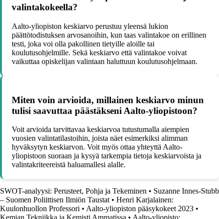
valintakokeella?
Aalto-yliopiston keskiarvo perustuu yleensä lukion
päättötodistuksen arvosanoihin, kun taas valintakoe on erillinen
testi, joka voi olla pakollinen tietyille aloille tai
koulutusohjelmille. Sekä keskiarvo että valintakoe voivat
vaikuttaa opiskelijan valintaan haluttuun koulutusohjelmaan.
Miten voin arvioida, millainen keskiarvo minun
tulisi saavuttaa päästäkseni Aalto-yliopistoon?
Voit arvioida tarvittavaa keskiarvoa tutustumalla aiempien
vuosien valintatilastoihin, joista näet esimerkiksi alimman
hyväksytyn keskiarvon. Voit myös ottaa yhteyttä Aalto-
yliopistoon suoraan ja kysyä tarkempia tietoja keskiarvoista ja
valintakriteereistä haluamallesi alalle.
SWOT-analyysi: Perusteet, Pohja ja Tekeminen
•
Suzanne Innes-Stubb
– Suomen Poliittisen Ilmiön Taustat
•
Henri Karjalainen:
Kuulonhuollon Professori
•
Aalto-yliopiston pääsykokeet 2023
•
Kemian Tekniikka ja Kemisti Ammatissa
•
Aalto-yliopisto: