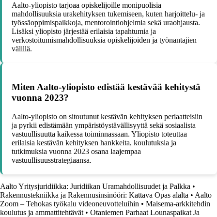
Aalto-yliopisto tarjoaa opiskelijoille monipuolisia
mahdollisuuksia urakehityksen tukemiseen, kuten harjoittelu- ja
työssäoppimispaikkoja, mentorointiohjelmia sekä uraohjausta.
Lisäksi yliopisto järjestää erilaisia tapahtumia ja
verkostoitumismahdollisuuksia opiskelijoiden ja työnantajien
välillä.
Miten Aalto-yliopisto edistää kestävää kehitystä
vuonna 2023?
Aalto-yliopisto on sitoutunut kestävän kehityksen periaatteisiin
ja pyrkii edistämään ympäristöystävällisyyttä sekä sosiaalista
vastuullisuutta kaikessa toiminnassaan. Yliopisto toteuttaa
erilaisia kestävän kehityksen hankkeita, koulutuksia ja
tutkimuksia vuonna 2023 osana laajempaa
vastuullisuusstrategiaansa.
Aalto Yritysjuridiikka: Juridiikan Uramahdollisuudet ja Palkka
•
Rakennustekniikka ja Rakennusinsinööri: Kattava Opas alalta
•
Aalto
Zoom – Tehokas työkalu videoneuvotteluihin
•
Maisema-arkkitehdin
koulutus ja ammattitehtävät
•
Otaniemen Parhaat Lounaspaikat Ja