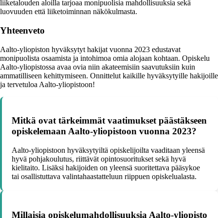
liiketalouden aloilla tarjoaa monipuolisia mahdollisuuksia sekä
luovuuden että liiketoiminnan näkökulmasta.
Yhteenveto
Aalto-yliopiston hyväksytyt hakijat vuonna 2023 edustavat
monipuolista osaamista ja intohimoa omia alojaan kohtaan. Opiskelu
Aalto-yliopistossa avaa ovia niin akateemisiin saavutuksiin kuin
ammatilliseen kehittymiseen. Onnittelut kaikille hyväksytyille hakijoille
ja tervetuloa Aalto-yliopistoon!
Mitkä ovat tärkeimmät vaatimukset päästäkseen
opiskelemaan Aalto-yliopistoon vuonna 2023?
Aalto-yliopistoon hyväksytyiltä opiskelijoilta vaaditaan yleensä
hyvä pohjakoulutus, riittävät opintosuoritukset sekä hyvä
kielitaito. Lisäksi hakijoiden on yleensä suoritettava pääsykoe
tai osallistuttava valintahaastatteluun riippuen opiskelualasta.
Millaisia opiskelumahdollisuuksia Aalto-yliopisto