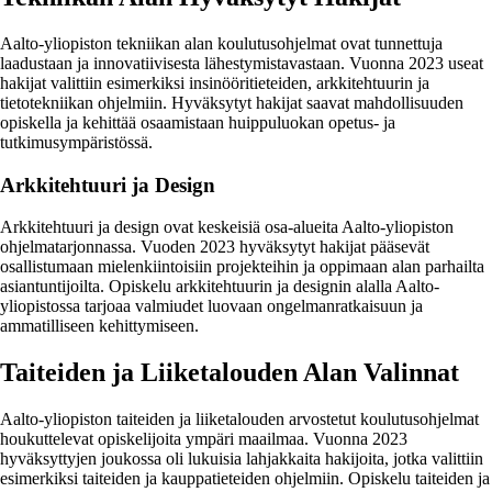
Aalto-yliopiston tekniikan alan koulutusohjelmat ovat tunnettuja
laadustaan ja innovatiivisesta lähestymistavastaan. Vuonna 2023 useat
hakijat valittiin esimerkiksi insinööritieteiden, arkkitehtuurin ja
tietotekniikan ohjelmiin. Hyväksytyt hakijat saavat mahdollisuuden
opiskella ja kehittää osaamistaan huippuluokan opetus- ja
tutkimusympäristössä.
Arkkitehtuuri ja Design
Arkkitehtuuri ja design ovat keskeisiä osa-alueita Aalto-yliopiston
ohjelmatarjonnassa. Vuoden 2023 hyväksytyt hakijat pääsevät
osallistumaan mielenkiintoisiin projekteihin ja oppimaan alan parhailta
asiantuntijoilta. Opiskelu arkkitehtuurin ja designin alalla Aalto-
yliopistossa tarjoaa valmiudet luovaan ongelmanratkaisuun ja
ammatilliseen kehittymiseen.
Taiteiden ja Liiketalouden Alan Valinnat
Aalto-yliopiston taiteiden ja liiketalouden arvostetut koulutusohjelmat
houkuttelevat opiskelijoita ympäri maailmaa. Vuonna 2023
hyväksyttyjen joukossa oli lukuisia lahjakkaita hakijoita, jotka valittiin
esimerkiksi taiteiden ja kauppatieteiden ohjelmiin. Opiskelu taiteiden ja