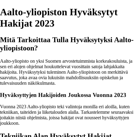
Aalto-yliopiston Hyväksytyt
Hakijat 2023
Mitä Tarkoittaa Tulla Hyväksytyksi Aalto-
yliopistoon?
Aalto-yliopisto on yksi Suomen arvostetuimmista korkeakouluista, ja
sen eri alojen ohjelmat houkuttelevat vuosittain satoja lahjakkaita
hakijoita. Hyväksytyksi tuleminen Aalto-yliopistoon on merkittävä
saavutus, joka avaa ovia lukuisiin mahdollisuuksiin opiskelun ja
tulevaisuuden näkökulmasta.
Hyväksyttyjen Hakijoiden Joukossa Vuonna 2023
Vuonna 2023 Aalto-yliopisto teki valintoja monilla eri aloilla, kuten
tekniikan, taiteiden ja liiketalouden alalla. Tarkastelemme seuraavaksi
joitakin niistä ohjelmista, joissa hakijat ovat nousseet hyväksyttyjen
joukkoon.
Tekniikan Alan Hyväksytyt Hakijat