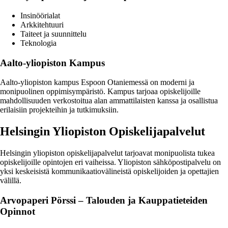
Insinöörialat
Arkkitehtuuri
Taiteet ja suunnittelu
Teknologia
Aalto-yliopiston Kampus
Aalto-yliopiston kampus Espoon Otaniemessä on moderni ja
monipuolinen oppimisympäristö. Kampus tarjoaa opiskelijoille
mahdollisuuden verkostoitua alan ammattilaisten kanssa ja osallistua
erilaisiin projekteihin ja tutkimuksiin.
Helsingin Yliopiston Opiskelijapalvelut
Helsingin yliopiston opiskelijapalvelut tarjoavat monipuolista tukea
opiskelijoille opintojen eri vaiheissa. Yliopiston sähköpostipalvelu on
yksi keskeisistä kommunikaatiovälineistä opiskelijoiden ja opettajien
välillä.
Arvopaperi Pörssi – Talouden ja Kauppatieteiden
Opinnot