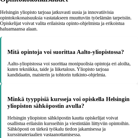
Helsingin yliopisto tarjoaa jatkuvasti uusia ja innovatiivisia
opintokokonaisuuksia vastatakseen muuttuviin työelämän tarpeisiin.
Opiskelijat voivat valita erilaisista opinto-ohjelmista ja erikoistua
haluamaansa alaan.
Mitä opintoja voi suorittaa Aalto-yliopistossa?
Aalto-yliopistossa voi suorittaa monipuolisia opintoja eri aloilta,
kuten tekniikka, taide ja liiketalous. Yliopisto tarjoaa
kandidaatin, maisterin ja tohtorin tutkinto-ohjelmia.
Minkä tyyppisiä kursseja voi opiskella Helsingin
yliopiston sähköpostin avulla?
Helsingin yliopiston sähköpostin kautta opiskelijat voivat
osallistua erilaisiin kursseihin ja viestintään liittyviin opintoihin.
Sähköposti on tärkeä työkalu tiedon jakamisessa ja
kurssimateriaalien vastaanottamisessa.