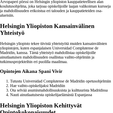
Arvopaperi pörssi on Helsingin yliopiston kauppatieteellisen alan
koulutusohjelma, joka tarjoaa opiskelijoille laajan valikoiman kursseja
ja mahdollisuuden erikoistua eri talouden ja kauppatieteiden osa-
alueisiin.
Helsingin Yliopiston Kansainvälinen
Yhteistyö
Helsingin yliopisto tekee tiivistä yhteistyötä muiden kansainvälisten
yliopistojen, kuten espanjalaisen Universidad Complutense de
Madridin, kanssa. Tämä yhteistyö mahdollistaa opiskelijoille
ainutlaatuisen mahdollisuuden osallistua vaihto-ohjelmiin ja
tutkimusprojekteihin eri puolilla maailmaa.
Opintojen Aikana Spani Vivir
Tutustu Universidad Complutense de Madridin opetusohjelmiin
Hae vaihto-opiskelijaksi Madridiin
Ota selvää asumismahdollisuuksista ja kulttuurista Madridissa
Nauti ainutlaatuisesta opiskelijaelämästä Espanjassa
Helsingin Yliopiston Kehittyvät
Opintokokonaisuudet