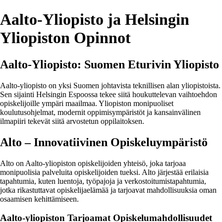
Aalto-Yliopisto ja Helsingin
Yliopiston Opinnot
Aalto-Yliopisto: Suomen Eturivin Yliopisto
Aalto-yliopisto on yksi Suomen johtavista teknillisen alan yliopistoista.
Sen sijainti Helsingin Espoossa tekee siitä houkuttelevan vaihtoehdon
opiskelijoille ympäri maailmaa. Yliopiston monipuoliset
koulutusohjelmat, modernit oppimisympäristöt ja kansainvälinen
ilmapiiri tekevät siitä arvostetun oppilaitoksen.
Alto – Innovatiivinen Opiskeluympäristö
Alto on Aalto-yliopiston opiskelijoiden yhteisö, joka tarjoaa
monipuolisia palveluita opiskelijoiden tueksi. Alto järjestää erilaisia
tapahtumia, kuten luentoja, työpajoja ja verkostoitumistapahtumia,
jotka rikastuttavat opiskelijaelämää ja tarjoavat mahdollisuuksia oman
osaamisen kehittämiseen.
Aalto-yliopiston Tarjoamat Opiskelumahdollisuudet