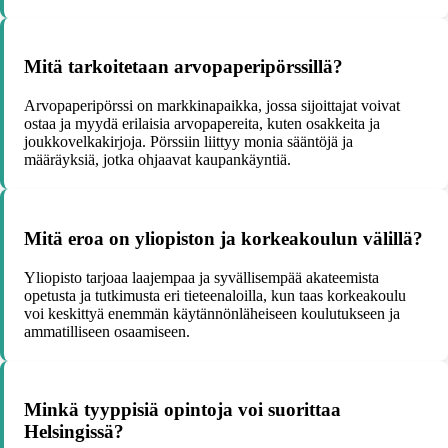
Mitä tarkoitetaan arvopaperipörssillä?
Arvopaperipörssi on markkinapaikka, jossa sijoittajat voivat
ostaa ja myydä erilaisia arvopapereita, kuten osakkeita ja
joukkovelkakirjoja. Pörssiin liittyy monia sääntöjä ja
määräyksiä, jotka ohjaavat kaupankäyntiä.
Mitä eroa on yliopiston ja korkeakoulun välillä?
Yliopisto tarjoaa laajempaa ja syvällisempää akateemista
opetusta ja tutkimusta eri tieteenaloilla, kun taas korkeakoulu
voi keskittyä enemmän käytännönläheiseen koulutukseen ja
ammatilliseen osaamiseen.
Minkä tyyppisiä opintoja voi suorittaa
Helsingissä?